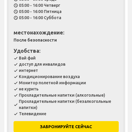
05:00 - 16:00 Четверг
schedule
05:00 - 16:00 Пятница
schedule
05:00 - 16:00 Суббота
schedule
местонахождение:
После безопасности
Удобства:
Вай фай
check
доступ для инвалидов
check
интернет
check
Кондиционирование воздуха
check
Монитор полетной информации
check
не курить
check
Прохладительные напитки (алкогольные)
check
Прохладительные напитки (безалкогольные
check
напитки)
Телевидение
check
ЗАБРОНИРУЙТЕ СЕЙЧАС