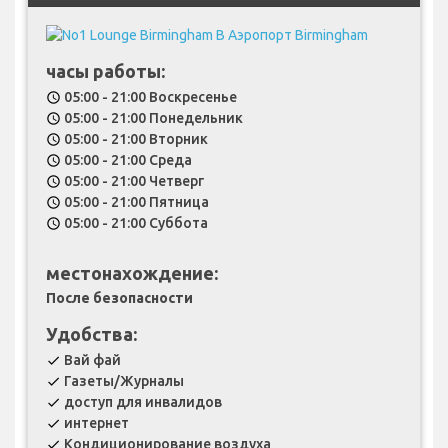
часы работы:
05:00 - 21:00 Воскресенье
schedule
05:00 - 21:00 Понедельник
schedule
05:00 - 21:00 Вторник
schedule
05:00 - 21:00 Среда
schedule
05:00 - 21:00 Четверг
schedule
05:00 - 21:00 Пятница
schedule
05:00 - 21:00 Суббота
schedule
местонахождение:
После безопасности
Удобства:
Вай фай
check
Газеты/Журналы
check
доступ для инвалидов
check
интернет
check
Кондиционирование воздуха
check