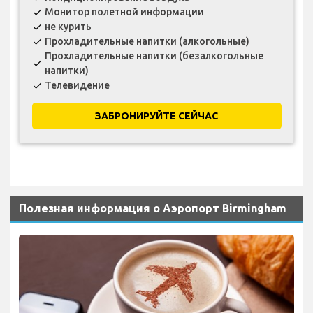
Монитор полетной информации
check
не курить
check
Прохладительные напитки (алкогольные)
check
Прохладительные напитки (безалкогольные
check
напитки)
Телевидение
check
ЗАБРОНИРУЙТЕ СЕЙЧАС
Полезная информация о Аэропорт Birmingham