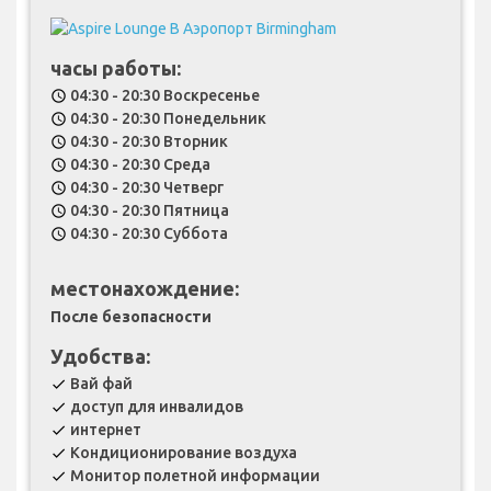
часы работы:
04:30 - 20:30 Воскресенье
schedule
04:30 - 20:30 Понедельник
schedule
04:30 - 20:30 Вторник
schedule
04:30 - 20:30 Среда
schedule
04:30 - 20:30 Четверг
schedule
04:30 - 20:30 Пятница
schedule
04:30 - 20:30 Суббота
schedule
местонахождение:
После безопасности
Удобства:
Вай фай
check
доступ для инвалидов
check
интернет
check
Кондиционирование воздуха
check
Монитор полетной информации
check