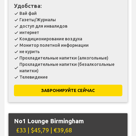
Удобства:
Вай фай
check
Газеты/Журналы
check
доступ для инвалидов
check
интернет
check
Кондиционирование воздуха
check
Монитор полетной информации
check
не курить
check
Прохладительные напитки (алкогольные)
check
Прохладительные напитки (безалкогольные
check
напитки)
Телевидение
check
ЗАБРОНИРУЙТЕ СЕЙЧАС
No1 Lounge Birmingham
£33 | $45,79 | €39,68