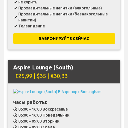
не курить
check
Прохладительные напитки (алкогольные)
check
Прохладительные напитки (безалкогольные
check
напитки)
Телевидение
check
ЗАБРОНИРУЙТЕ СЕЙЧАС
Aspire Lounge (South)
£25,99 | $35 | €30,33
часы работы:
05:00 - 16:00 Воскресенье
schedule
05:00 - 16:00 Понедельник
schedule
05:00 - 09:00 Вторник
schedule
05:00 - 09:00 Среда
schedule