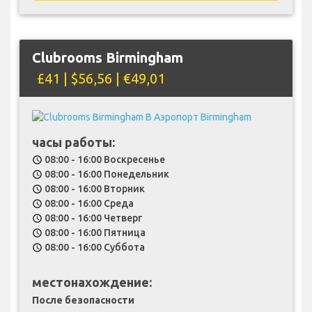
Clubrooms Birmingham
£41 | $56,56 | €49,01
часы работы:
08:00 - 16:00 Воскресенье
schedule
08:00 - 16:00 Понедельник
schedule
08:00 - 16:00 Вторник
schedule
08:00 - 16:00 Среда
schedule
08:00 - 16:00 Четверг
schedule
08:00 - 16:00 Пятница
schedule
08:00 - 16:00 Суббота
schedule
местонахождение:
После безопасности