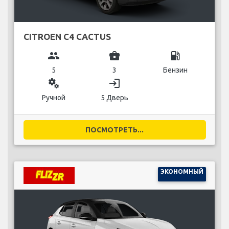
CITROEN C4 CACTUS
group
business_center
local_gas_station
5
3
Бензин
miscellaneous_services
login
Ручной
5 Дверь
ПОСМОТРЕТЬ...
ЭКОНОМНЫЙ