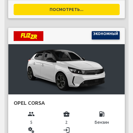
ПОСМОТРЕТЬ...
ЭКОНОМНЫЙ
OPEL CORSA
group
business_center
local_gas_station
5
2
Бензин
miscellaneous_services
login