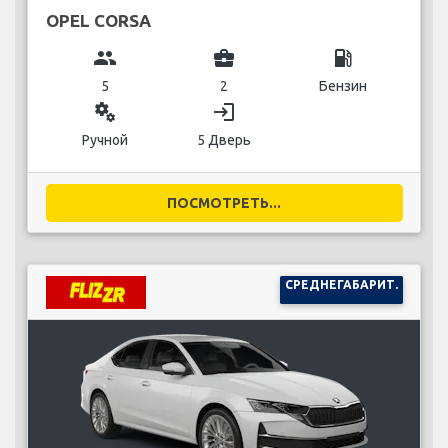
OPEL CORSA
group
business_center
local_gas_station
5
2
Бензин
miscellaneous_services
login
Ручной
5 Дверь
ПОСМОТРЕТЬ...
СРЕДНЕГАБАРИТ.