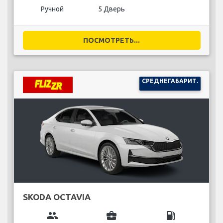
Ручной
5 Дверь
ПОСМОТРЕТЬ...
СРЕДНЕГАБАРИТ.
SKODA OCTAVIA
group
business_center
local_gas_station