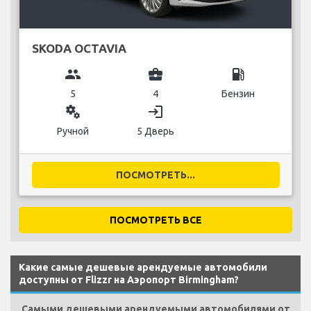
SKODA OCTAVIA
group
business_center
local_gas_station
5
4
Бензин
miscellaneous_services
login
Ручной
5 Дверь
ПОСМОТРЕТЬ...
ПОСМОТРЕТЬ ВСЕ
Какие самые дешевые арендуемые автомобили
доступны от Flizzr на Аэропорт Birmingham?
Самыми дешевыми арендуемыми автомобилями от