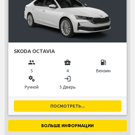
SKODA OCTAVIA
group
business_center
local_gas_station
5
4
Бензин
miscellaneous_services
login
Ручной
5 Дверь
ПОСМОТРЕТЬ...
БОЛЬШЕ ИНФОРМАЦИИ