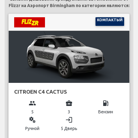
Flizzr на Аэропорт Birmingham по категории являются:
КОМПАКТЫЙ
CITROEN C4 CACTUS
group
business_center
local_gas_station
5
3
Бензин
miscellaneous_services
login
Ручной
5 Дверь