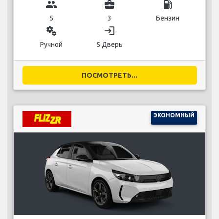
group
business_center
local_gas_station
5
3
Бензин
miscellaneous_services
login
Ручной
5 Дверь
ПОСМОТРЕТЬ...
ЭКОНОМНЫЙ