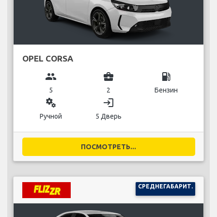
OPEL CORSA
group
business_center
local_gas_station
5
2
Бензин
miscellaneous_services
login
Ручной
5 Дверь
ПОСМОТРЕТЬ...
СРЕДНЕГАБАРИТ.