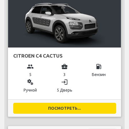
CITROEN C4 CACTUS
group
business_center
local_gas_station
5
3
Бензин
miscellaneous_services
login
Ручной
5 Дверь
ПОСМОТРЕТЬ...