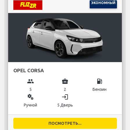
ЭКОНОМНЫЙ
OPEL CORSA
group
business_center
local_gas_station
5
2
Бензин
miscellaneous_services
login
Ручной
5 Дверь
ПОСМОТРЕТЬ...