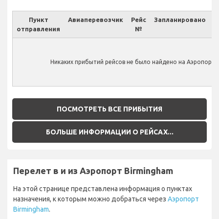
Пункт
Авиаперевозчик
Рейс
Запланировано
отправления
№
Ф
Никаких прибытий рейсов не было найдено на Аэропорт 
ПОСМОТРЕТЬ ВСЕ ПРИБЫТИЯ
БОЛЬШЕ ИНФОРМАЦИИ О РЕЙСАХ...
Перелет в и из Аэропорт Birmingham
На этой странице представлена информация о пунктах
назначения, к которым можно добраться через
Аэропорт
Birmingham
.