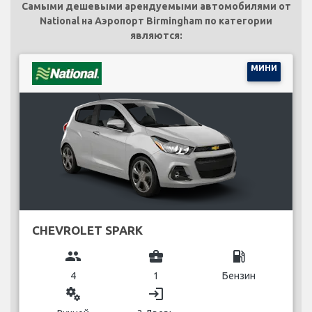
Самыми дешевыми арендуемыми автомобилями от
National на Аэропорт Birmingham по категории
являются:
МИНИ
CHEVROLET SPARK
group
business_center
local_gas_station
4
1
Бензин
miscellaneous_services
login