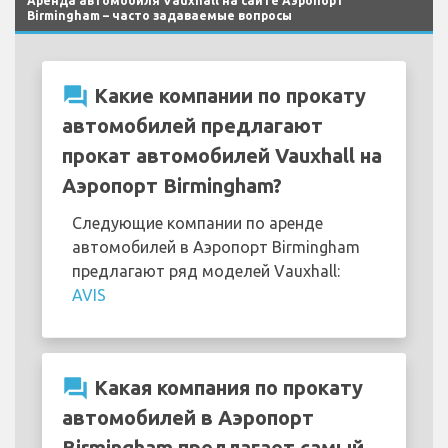
Аренда автомобиля Vauxhall на сайте Аэропорт
Birmingham – часто задаваемые вопросы
question_answer
Какие компании по прокату
автомобилей предлагают
прокат автомобилей Vauxhall на
Аэропорт Birmingham?
Следующие компании по аренде
автомобилей в Аэропорт Birmingham
предлагают ряд моделей Vauxhall:
AVIS
question_answer
Какая компания по прокату
автомобилей в Аэропорт
Birmingham предлагает самый