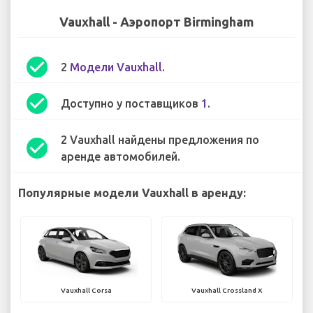
Vauxhall - Аэропорт Birmingham
check_circle
2
Модели Vauxhall
.
check_circle
Доступно у поставщиков
1
.
2 Vauxhall найдены предложения по
check_circle
аренде автомобилей.
Популярные модели Vauxhall в аренду:
Vauxhall Corsa
Vauxhall Crossland X