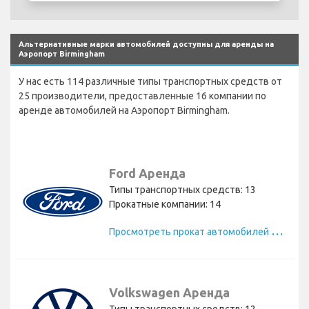
Альтернативные марки автомобилей доступны для аренды на
Аэропорт Birmingham
У нас есть 114 различные типы транспортных средств от
25 производители, предоставленные 16 компании по
аренде автомобилей на Аэропорт Birmingham.
Ford Аренда
Типы транспортных средств: 13
Прокатные компании: 14
П
росмотреть прокат автомобилей Ford
Volkswagen Аренда
Типы транспортных средств: 12