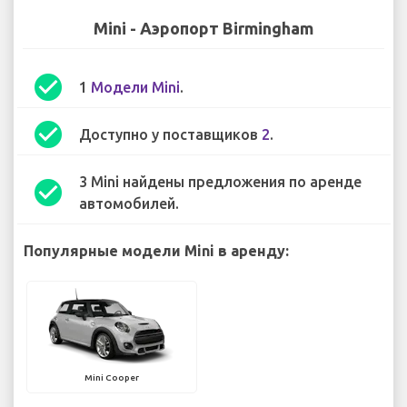
Mini - Аэропорт Birmingham
check_circle
1
Модели Mini
.
check_circle
Доступно у поставщиков
2
.
3 Mini найдены предложения по аренде
check_circle
автомобилей.
Популярные модели Mini в аренду:
Mini Cooper