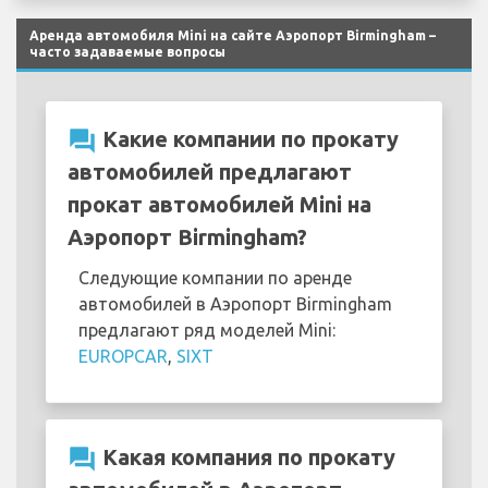
Аренда автомобиля Mini на сайте Аэропорт Birmingham –
часто задаваемые вопросы
question_answer
Какие компании по прокату
автомобилей предлагают
прокат автомобилей Mini на
Аэропорт Birmingham?
Следующие компании по аренде
автомобилей в Аэропорт Birmingham
предлагают ряд моделей Mini:
EUROPCAR
,
SIXT
question_answer
Какая компания по прокату