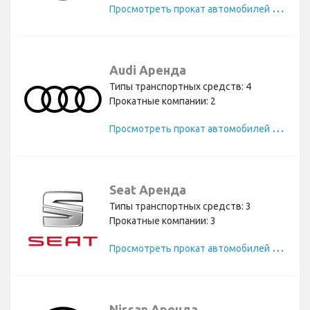
П
росмотреть прокат автомобилей Volvo
Audi Аренда
Типы транспортных средств: 4
Прокатные компании: 2
П
росмотреть прокат автомобилей Audi
Seat Аренда
Типы транспортных средств: 3
Прокатные компании: 3
П
росмотреть прокат автомобилей Seat
Nissan Аренда