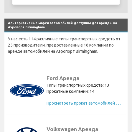
Альтернативные марки автомобилей доступны для аренды на
Аэропорт Birmingham
У нас есть 114 различные типы транспортных средств от
25 производители, предоставленные 16 компании по
аренде автомобилей на Аэропорт Birmingham.
Ford Аренда
Типы транспортных средств: 13
Прокатные компании: 14
П
росмотреть прокат автомобилей Ford
Volkswagen Аренда