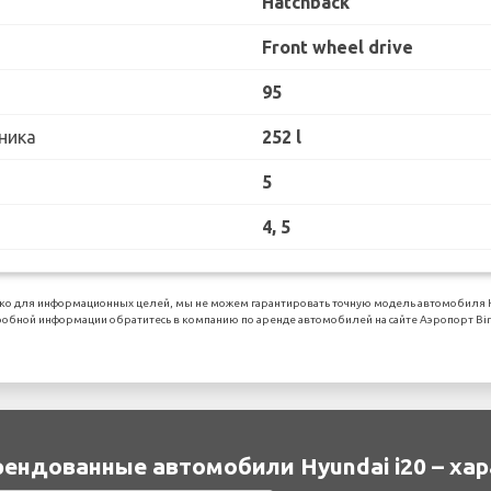
Hatchback
Front wheel drive
95
ника
252 l
5
4, 5
о для информационных целей, мы не можем гарантировать точную модель автомобиля Hyu
робной информации обратитесь в компанию по аренде автомобилей на сайте Аэропорт Bi
ендованные автомобили Hyundai i20 – ха