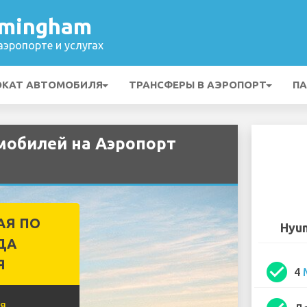
rmingham
эропорте и услугах
ОКАТ АВТОМОБИЛЯ
ТРАНСФЕРЫ В АЭРОПОРТ
ПА
мобилей на Аэропорт
АЯ ПО
Hyun
ДА
Я
check_circle
4
я