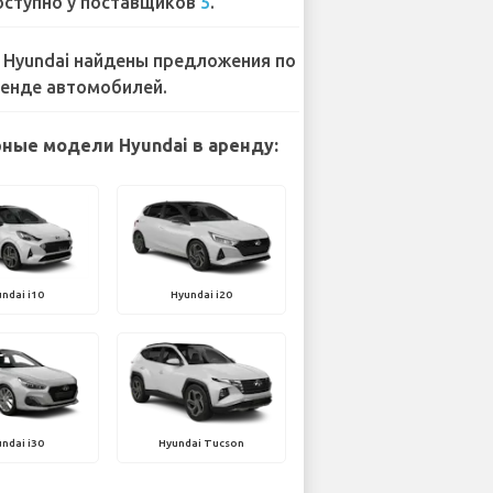
ступно у поставщиков
5
.
 Hyundai найдены предложения по
енде автомобилей.
ные модели Hyundai в аренду:
ndai i10
Hyundai i20
ndai i30
Hyundai Tucson