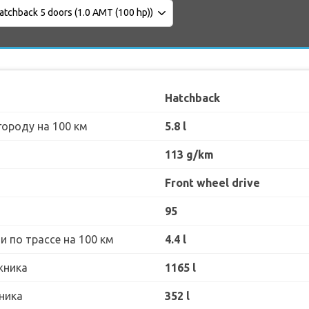
Hatchback
городу на 100 км
5.8 l
113 g/km
Front wheel drive
95
 по трассе на 100 км
4.4 l
жника
1165 l
ника
352 l