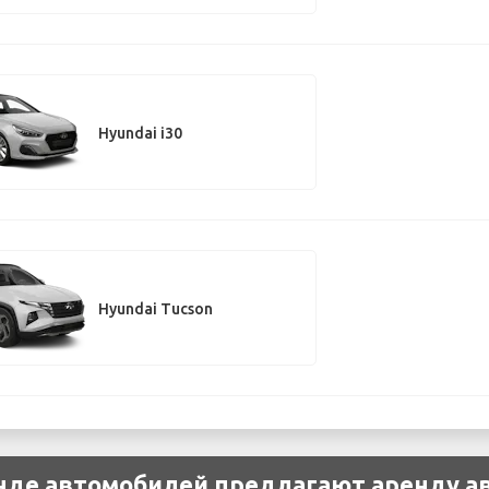
Hyundai i30
Hyundai Tucson
нде автомобилей предлагают аренду а