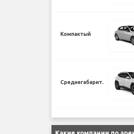
Компактый
Среднегабарит.
Какие компании по аре