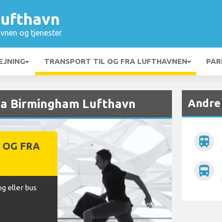
ufthavn
vnen og tjenester
EJNING
TRANSPORT TIL OG FRA LUFTHAVNEN
PAR
Andre
fra Birmingham Lufthavn
train
 OG FRA
N
directions_bus
og eller bus