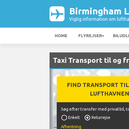
Birmingham L
Vigtig information om luftha
HOME
FLYREJSER
BILUDL
Taxi Transport til og 
FIND TRANSPORT TIL
LUFTHAVNE
Søg efter transfer med privatbil, t
Enkelt
Returrejse
Afhentning