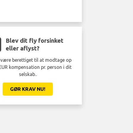
Blev dit fly forsinket
eller aflyst?
være berettiget til at modtage op
 EUR kompensation pr. person i dit
selskab..
GØR KRAV NU!