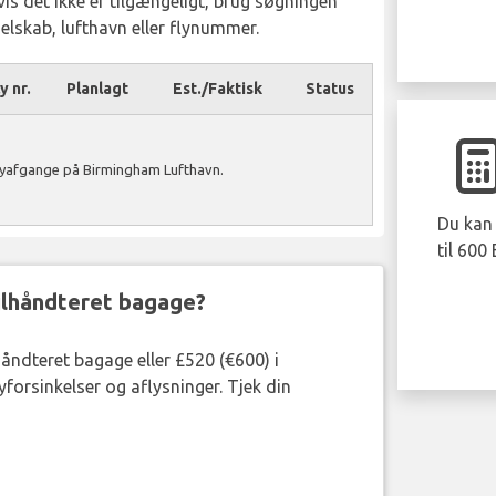
Hvis det ikke er tilgængeligt, brug søgningen
yselskab, lufthavn eller flynummer.
y nr.
Planlagt
Est./Faktisk
Status
flyafgange på Birmingham Lufthavn.
Du kan 
til 600
ejlhåndteret bagage?
håndteret bagage eller £520 (€600) i
forsinkelser og aflysninger. Tjek din