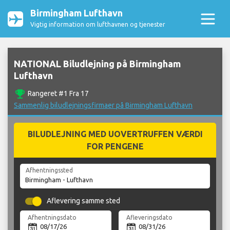
Birmingham Lufthavn
Vigtig information om lufthavnen og tjenester
NATIONAL Biludlejning på Birmingham
Lufthavn
emoji_events
Rangeret #1 Fra 17
Sammenlig biludlejningsfirmaer på Birmingham Lufthavn
BILUDLEJNING MED UOVERTRUFFEN VÆRDI
FOR PENGENE
Afhentningssted
Aflevering samme sted
Afhentningsdato
Afleveringsdato