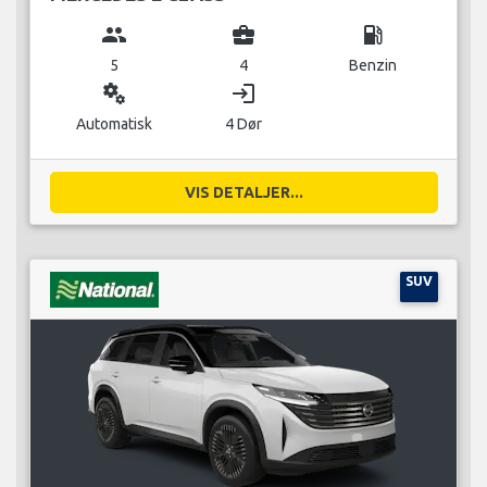
group
business_center
local_gas_station
5
4
Benzin
miscellaneous_services
login
Automatisk
4 Dør
VIS DETALJER...
SUV