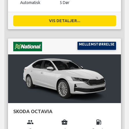
Automatisk
5 Dør
VIS DETALJER...
MELLEMSTØRRELSE
SKODA OCTAVIA
group
business_center
local_gas_station