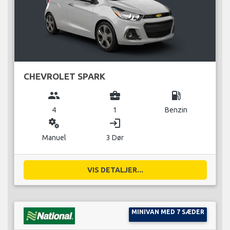
CHEVROLET SPARK
group
business_center
local_gas_station
4
1
Benzin
miscellaneous_services
login
Manuel
3 Dør
VIS DETALJER...
MINIVAN MED 7 SÆDER