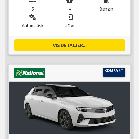
group
business_center
local_gas_station
5
4
Benzin
miscellaneous_services
login
Automatisk
4 Dør
VIS DETALJER...
KOMPAKT