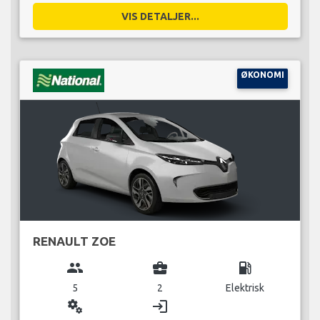
VIS DETALJER...
ØKONOMI
RENAULT ZOE
group
business_center
local_gas_station
5
2
Elektrisk
miscellaneous_services
login