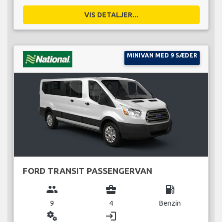
VIS DETALJER...
MINIVAN MED 9 SÆDER
FORD TRANSIT PASSENGERVAN
group
business_center
local_gas_station
9
4
Benzin
miscellaneous_services
login