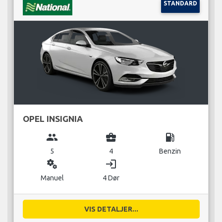
STANDARD
OPEL INSIGNIA
group
business_center
local_gas_station
5
4
Benzin
miscellaneous_services
login
Manuel
4 Dør
VIS DETALJER...