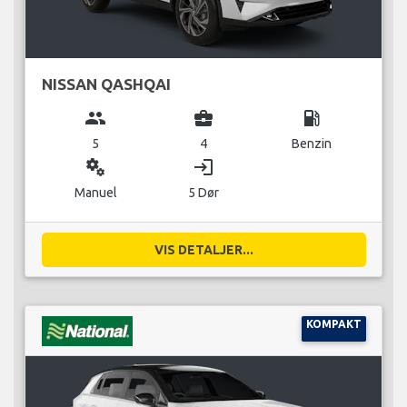
NISSAN QASHQAI
group
business_center
local_gas_station
5
4
Benzin
miscellaneous_services
login
Manuel
5 Dør
VIS DETALJER...
KOMPAKT