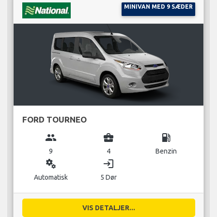
MINIVAN MED 9 SÆDER
FORD TOURNEO
group
business_center
local_gas_station
9
4
Benzin
miscellaneous_services
login
Automatisk
5 Dør
VIS DETALJER...