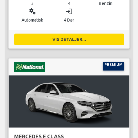
5
4
Benzin
miscellaneous_services
login
Automatisk
4 Dør
VIS DETALJER...
PREMIUM
MERCEDES E CLASS