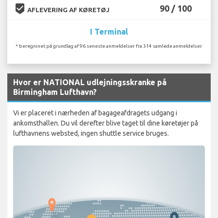
beenhere
90 / 100
AFLEVERING AF KØRETØJ
I Terminal
* beregninet på grundlag af 96 seneste anmeldelser fra 314 samlede anmeldelser.
Hvor er NATIONAL udlejningsskranke på
Birmingham Lufthavn?
Vi er placeret i nærheden af ​​bagageafdragets udgang i
ankomsthallen. Du vil derefter blive taget til dine køretøjer på
lufthavnens websted, ingen shuttle service bruges.