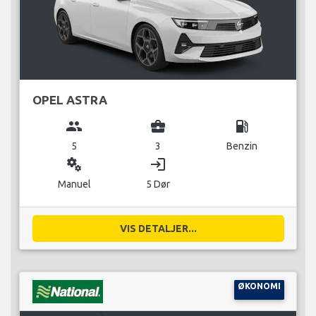
OPEL ASTRA
group
business_center
local_gas_station
5
3
Benzin
miscellaneous_services
login
Manuel
5 Dør
VIS DETALJER...
ØKONOMI