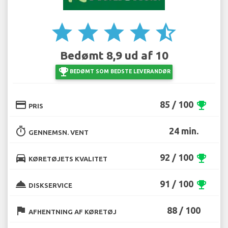
star
star
star
star
star_half
Bedømt 8,9 ud af 10
emoji_events
BEDØMT SOM BEDSTE LEVERANDØR
credit_card
85 / 100
emoji_events
PRIS
timer
24 min.
GENNEMSN. VENT
directions_car
92 / 100
emoji_events
KØRETØJETS KVALITET
room_service
91 / 100
emoji_events
DISKSERVICE
flag
88 / 100
AFHENTNING AF KØRETØJ