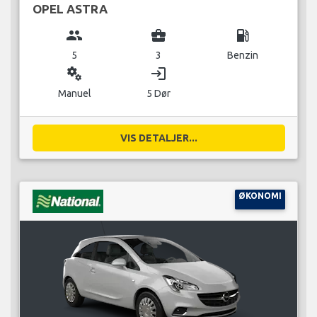
OPEL ASTRA
group
business_center
local_gas_station
5
3
Benzin
miscellaneous_services
login
Manuel
5 Dør
VIS DETALJER...
ØKONOMI