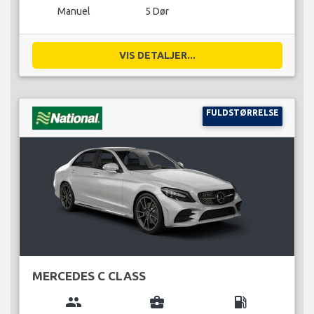
Manuel
5 Dør
VIS DETALJER...
FULDSTØRRELSE
MERCEDES C CLASS
group
business_center
local_gas_station