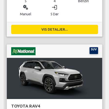
5
4
Benzin
miscellaneous_services
login
Manuel
5 Dør
VIS DETALJER...
SUV
TOYOTA RAV4