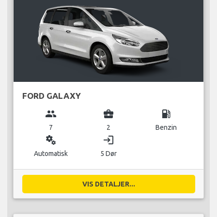
FORD GALAXY
group
business_center
local_gas_station
7
2
Benzin
miscellaneous_services
login
Automatisk
5 Dør
VIS DETALJER...