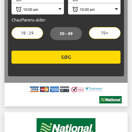
Chaufførens alder:
18 - 29
70+
30 - 69
SØG