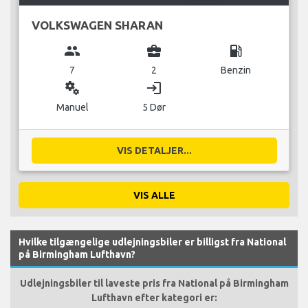
VOLKSWAGEN SHARAN
group
business_center
local_gas_station
7
2
Benzin
miscellaneous_services
login
Manuel
5 Dør
VIS DETALJER...
VIS ALLE
Hvilke tilgængelige udlejningsbiler er billigst fra National
på Birmingham Lufthavn?
Udlejningsbiler til laveste pris fra National på Birmingham
Lufthavn efter kategori er: