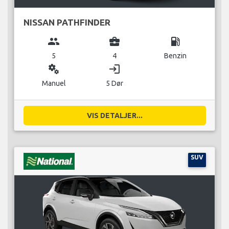
NISSAN PATHFINDER
group
business_center
local_gas_station
5
4
Benzin
miscellaneous_services
login
Manuel
5 Dør
VIS DETALJER...
SUV