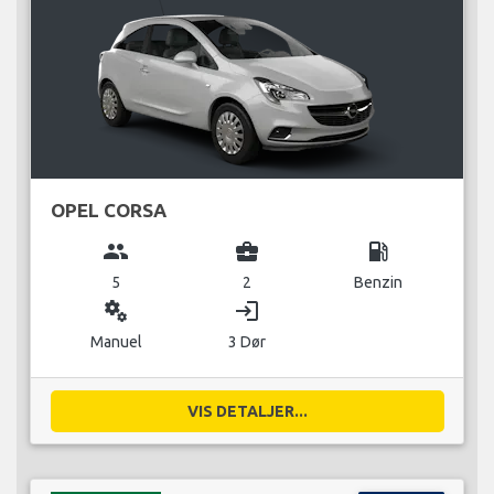
OPEL CORSA
group
business_center
local_gas_station
5
2
Benzin
miscellaneous_services
login
Manuel
3 Dør
VIS DETALJER...