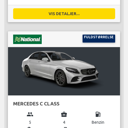
VIS DETALJER...
FULDSTØRRELSE
MERCEDES C CLASS
group
business_center
local_gas_station
5
4
Benzin