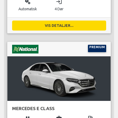
miscellaneous_services
login
Automatisk
4 Dør
VIS DETALJER...
PREMIUM
MERCEDES E CLASS