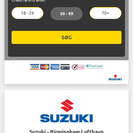
18 - 29
70+
30 - 69
SØG
Suzuki - Birmingham Lufthavn