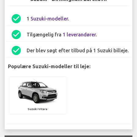
check_circle
1
Suzuki-modeller
.
check_circle
Tilgængelig fra
1 leverandører
.
check_circle
Der blev søgt efter tilbud på 1 Suzuki billeje.
Populære Suzuki-modeller til leje:
Suzuki Vitara