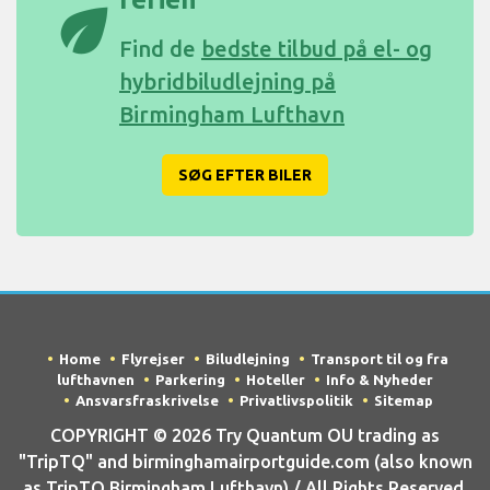
eco
Find de
bedste tilbud på el- og
hybridbiludlejning på
Birmingham Lufthavn
SØG EFTER BILER
Home
Flyrejser
Biludlejning
Transport til og fra
lufthavnen
Parkering
Hoteller
Info & Nyheder
Ansvarsfraskrivelse
Privatlivspolitik
Sitemap
COPYRIGHT © 2026 Try Quantum OU trading as
"TripTQ" and birminghamairportguide.com (also known
as TripTQ Birmingham Lufthavn) / All Rights Reserved.