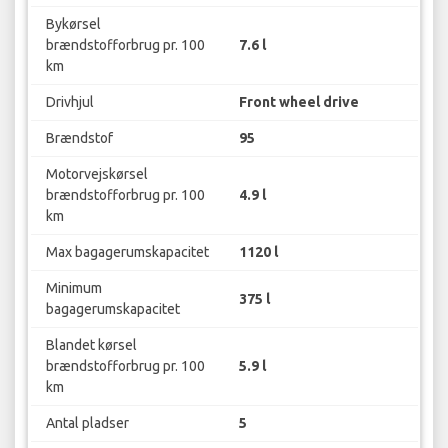
Bykørsel
brændstofforbrug pr. 100
7.6 l
km
Drivhjul
Front wheel drive
Brændstof
95
Motorvejskørsel
brændstofforbrug pr. 100
4.9 l
km
Max bagagerumskapacitet
1120 l
Minimum
375 l
bagagerumskapacitet
Blandet kørsel
brændstofforbrug pr. 100
5.9 l
km
Antal pladser
5