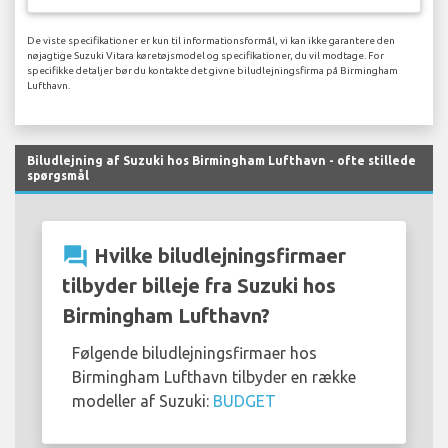
De viste specifikationer er kun til informationsformål, vi kan ikke garantere den
nøjagtige Suzuki Vitara køretøjsmodel og specifikationer, du vil modtage. For
specifikke detaljer bør du kontakte det givne biludlejningsfirma på Birmingham
Lufthavn.
Biludlejning af Suzuki hos Birmingham Lufthavn - ofte stillede
spørgsmål
question_answer
Hvilke biludlejningsfirmaer
tilbyder billeje fra Suzuki hos
Birmingham Lufthavn?
Følgende biludlejningsfirmaer hos
Birmingham Lufthavn tilbyder en række
modeller af Suzuki:
BUDGET