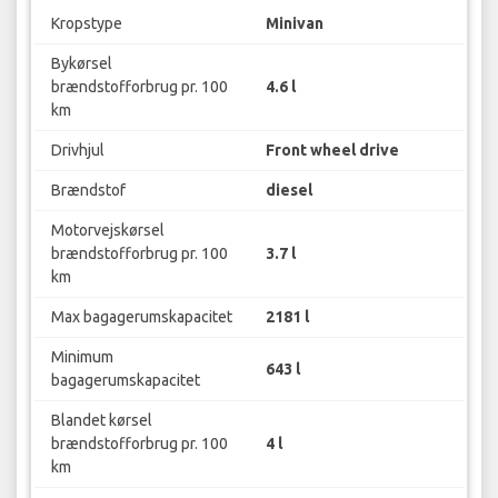
Kropstype
Minivan
Bykørsel
brændstofforbrug pr. 100
4.6 l
km
Drivhjul
Front wheel drive
Brændstof
diesel
Motorvejskørsel
brændstofforbrug pr. 100
3.7 l
km
Max bagagerumskapacitet
2181 l
Minimum
643 l
bagagerumskapacitet
Blandet kørsel
brændstofforbrug pr. 100
4 l
km