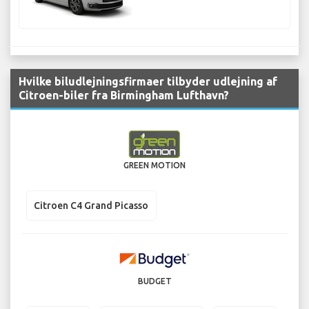
Hvilke biludlejningsfirmaer tilbyder udlejning af
Citroen-biler fra Birmingham Lufthavn?
GREEN MOTION
Citroen C4 Grand Picasso
BUDGET