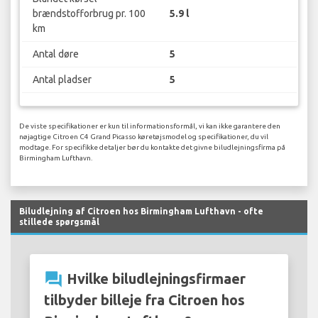
brændstofforbrug pr. 100
5.9 l
km
Antal døre
5
Antal pladser
5
De viste specifikationer er kun til informationsformål, vi kan ikke garantere den
nøjagtige Citroen C4 Grand Picasso køretøjsmodel og specifikationer, du vil
modtage. For specifikke detaljer bør du kontakte det givne biludlejningsfirma på
Birmingham Lufthavn.
Biludlejning af Citroen hos Birmingham Lufthavn - ofte
stillede spørgsmål
question_answer
Hvilke biludlejningsfirmaer
tilbyder billeje fra Citroen hos