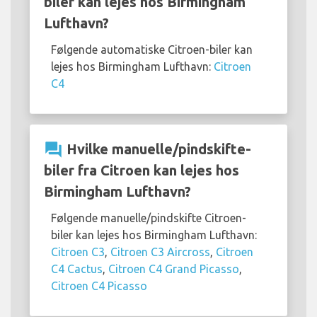
biler kan lejes hos Birmingham
Lufthavn?
Følgende automatiske Citroen-biler kan
lejes hos Birmingham Lufthavn:
Citroen
C4
question_answer
Hvilke manuelle/pindskifte-
biler fra Citroen kan lejes hos
Birmingham Lufthavn?
Følgende manuelle/pindskifte Citroen-
biler kan lejes hos Birmingham Lufthavn:
Citroen C3
,
Citroen C3 Aircross
,
Citroen
C4 Cactus
,
Citroen C4 Grand Picasso
,
Citroen C4 Picasso