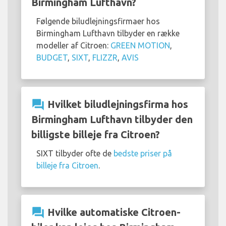
Birmingham Lufthavn?
Følgende biludlejningsfirmaer hos
Birmingham Lufthavn tilbyder en række
modeller af Citroen:
GREEN MOTION
,
BUDGET
,
SIXT
,
FLIZZR
,
AVIS
question_answer
Hvilket biludlejningsfirma hos
Birmingham Lufthavn tilbyder den
billigste billeje fra Citroen?
SIXT tilbyder ofte de
bedste priser på
billeje fra Citroen
.
question_answer
Hvilke automatiske Citroen-