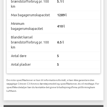
brændstofforbrug pr. 100
5.1 l
km
Max bagagerumskapacitet
1289 l
Minimum
410 l
bagagerumskapacitet
Blandet kørsel
brændstofforbrug pr. 100
6.5 l
km
Antal døre
5
Antal pladser
5
De viste specifikationer er kun til informationsformål, vi kan ikke garantere den
nøjagtige Citroen C3 Aircross køretøjsmodel og specifikationer, du vil modtage. For
specifikke detaljer bør du kontakte det givne biludlejningsfirma på Birmingham
Lufthavn.