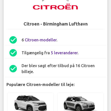
Citroen - Birmingham Lufthavn
check_circle
6
Citroen-modeller
.
check_circle
Tilgængelig fra
5 leverandører
.
Der blev søgt efter tilbud på 16 Citroen
check_circle
billeje.
Populære Citroen-modeller til leje: