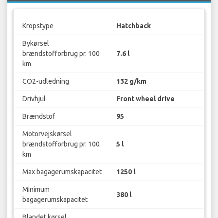
Kropstype
Hatchback
Bykørsel
brændstofforbrug pr. 100
7.6 l
km
CO2-udledning
132 g/km
Drivhjul
Front wheel drive
Brændstof
95
Motorvejskørsel
brændstofforbrug pr. 100
5 l
km
Max bagagerumskapacitet
1250 l
Minimum
380 l
bagagerumskapacitet
Blandet kørsel