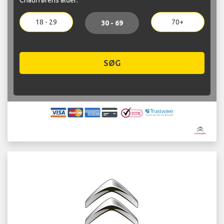
18 - 29
70+
30 - 69
SØG