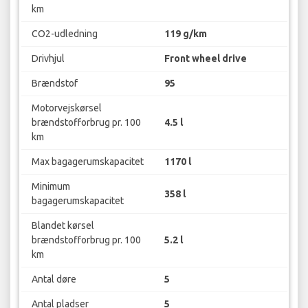
km
CO2-udledning
119 g/km
Drivhjul
Front wheel drive
Brændstof
95
Motorvejskørsel
brændstofforbrug pr. 100
4.5 l
km
Max bagagerumskapacitet
1170 l
Minimum
358 l
bagagerumskapacitet
Blandet kørsel
brændstofforbrug pr. 100
5.2 l
km
Antal døre
5
Antal pladser
5