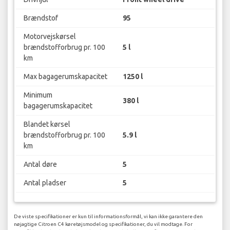
Brændstof
95
Motorvejskørsel
brændstofforbrug pr. 100
5 l
km
Max bagagerumskapacitet
1250 l
Minimum
380 l
bagagerumskapacitet
Blandet kørsel
brændstofforbrug pr. 100
5.9 l
km
Antal døre
5
Antal pladser
5
De viste specifikationer er kun til informationsformål, vi kan ikke garantere den
nøjagtige Citroen C4 køretøjsmodel og specifikationer, du vil modtage. For