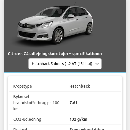
Citroen C4 udlejningskøretøjer – specifikationer
Kropstype
Hatchback
Bykørsel
brændstofforbrug pr. 100
7.6 l
km
CO2-udledning
132 g/km
Drivhjul
Front wheel drive