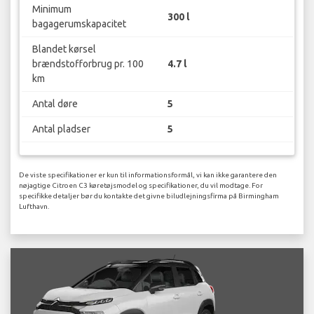
Minimum
300 l
bagagerumskapacitet
Blandet kørsel
brændstofforbrug pr. 100
4.7 l
km
Antal døre
5
Antal pladser
5
De viste specifikationer er kun til informationsformål, vi kan ikke garantere den
nøjagtige Citroen C3 køretøjsmodel og specifikationer, du vil modtage. For
specifikke detaljer bør du kontakte det givne biludlejningsfirma på Birmingham
Lufthavn.