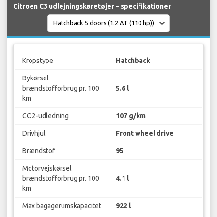
Citroen C3 udlejningskøretøjer – specifikationer
Kropstype
Hatchback
Bykørsel
brændstofforbrug pr. 100
5.6 l
km
CO2-udledning
107 g/km
Drivhjul
Front wheel drive
Brændstof
95
Motorvejskørsel
brændstofforbrug pr. 100
4.1 l
km
Max bagagerumskapacitet
922 l