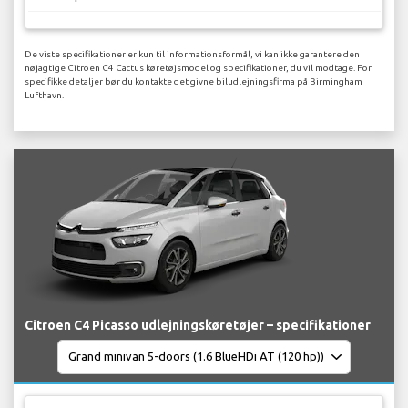
De viste specifikationer er kun til informationsformål, vi kan ikke garantere den
nøjagtige Citroen C4 Cactus køretøjsmodel og specifikationer, du vil modtage. For
specifikke detaljer bør du kontakte det givne biludlejningsfirma på Birmingham
Lufthavn.
Citroen C4 Picasso udlejningskøretøjer – specifikationer