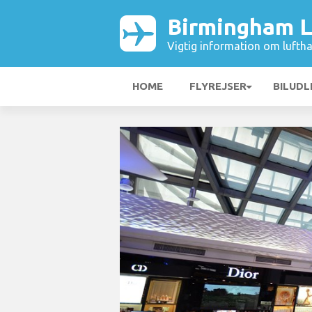
Birmingham L
Vigtig information om luftha
HOME
FLYREJSER
BILUDL