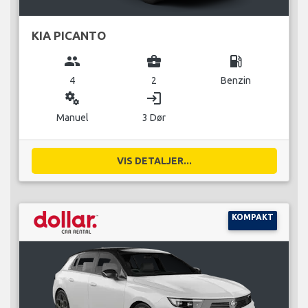
KIA PICANTO
group
business_center
local_gas_station
4
2
Benzin
miscellaneous_services
login
Manuel
3 Dør
VIS DETALJER...
KOMPAKT