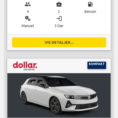
group
business_center
local_gas_station
4
2
Benzin
miscellaneous_services
login
Manuel
3 Dør
VIS DETALJER...
KOMPAKT