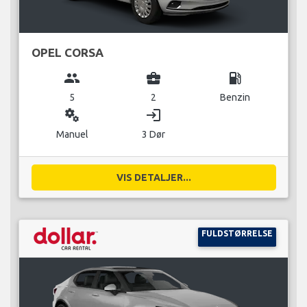
OPEL CORSA
group
business_center
local_gas_station
5
2
Benzin
miscellaneous_services
login
Manuel
3 Dør
VIS DETALJER...
FULDSTØRRELSE