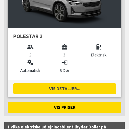
POLESTAR 2
group
business_center
local_gas_station
5
3
Elektrisk
miscellaneous_services
login
Automatisk
5 Dør
VIS DETALJER...
VIS PRISER
Hvilke elektriske udlejningsbiler tilbyder Dollar på