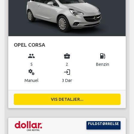
OPEL CORSA
group
business_center
local_gas_station
5
2
Benzin
miscellaneous_services
login
Manuel
3 Dør
VIS DETALJER...
FULDSTØRRELSE