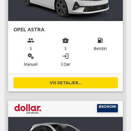
OPEL ASTRA
group
business_center
local_gas_station
5
3
Benzin
miscellaneous_services
login
Manuel
5 Dør
VIS DETALJER...
ØKONOMI