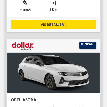
miscellaneous_services
login
Manuel
3 Dør
VIS DETALJER...
KOMPAKT
OPEL ASTRA