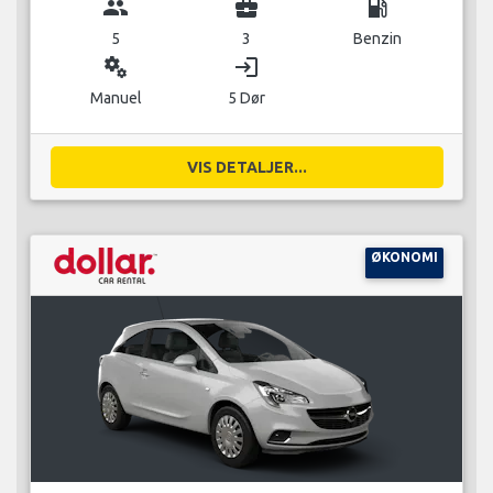
group
business_center
local_gas_station
5
3
Benzin
miscellaneous_services
login
Manuel
5 Dør
VIS DETALJER...
ØKONOMI