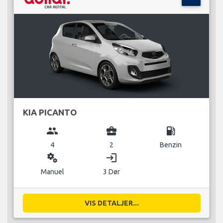
KIA PICANTO
group
business_center
local_gas_station
4
2
Benzin
miscellaneous_services
login
Manuel
3 Dør
VIS DETALJER...