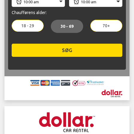
Chaufførens alder:
18 - 29
70+
30 - 69
SØG