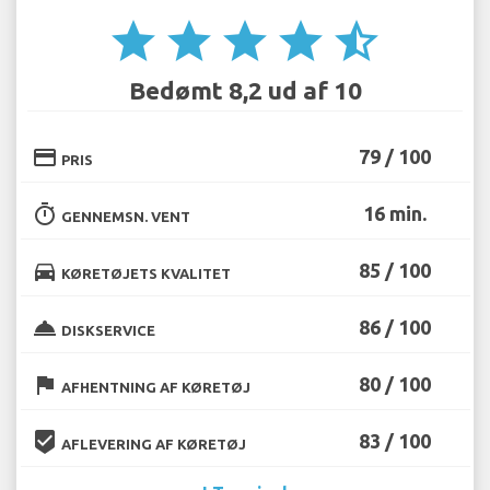
star
star
star
star
star_half
Bedømt 8,2 ud af 10
credit_card
79 / 100
PRIS
timer
16 min.
GENNEMSN. VENT
directions_car
85 / 100
KØRETØJETS KVALITET
room_service
86 / 100
DISKSERVICE
flag
80 / 100
AFHENTNING AF KØRETØJ
beenhere
83 / 100
AFLEVERING AF KØRETØJ