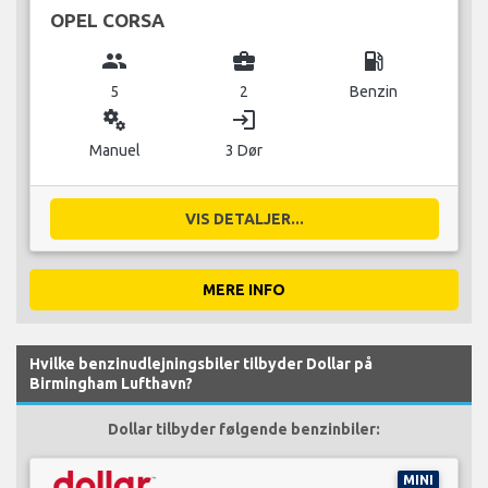
OPEL CORSA
group
business_center
local_gas_station
5
2
Benzin
miscellaneous_services
login
Manuel
3 Dør
VIS DETALJER...
MERE INFO
Hvilke benzinudlejningsbiler tilbyder Dollar på
Birmingham Lufthavn?
Dollar tilbyder følgende benzinbiler:
MINI