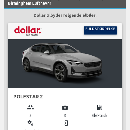
Birmingham Lufthavn?
Dollar tilbyder følgende elbiler:
FULDSTØRRELSE
POLESTAR 2
group
business_center
local_gas_station
5
3
Elektrisk
miscellaneous_services
login