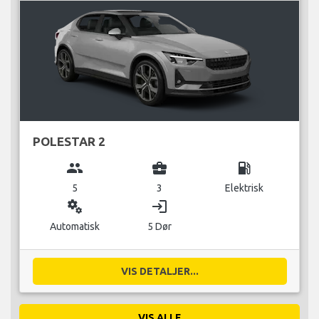
POLESTAR 2
group
business_center
local_gas_station
5
3
Elektrisk
miscellaneous_services
login
Automatisk
5 Dør
VIS DETALJER...
VIS ALLE