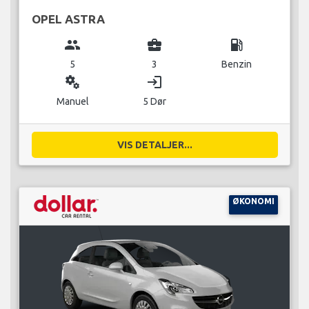
OPEL ASTRA
group
business_center
local_gas_station
5
3
Benzin
miscellaneous_services
login
Manuel
5 Dør
VIS DETALJER...
ØKONOMI