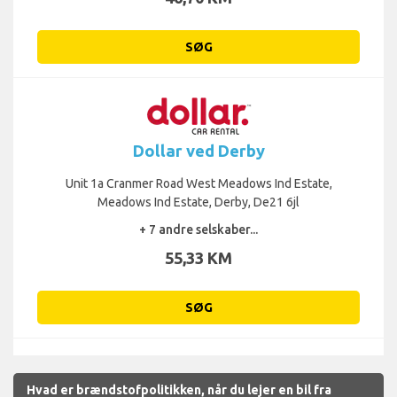
SØG
Dollar ved Derby
Unit 1a Cranmer Road West Meadows Ind Estate,
Meadows Ind Estate, Derby, De21 6jl
+ 7 andre selskaber...
55,33 KM
SØG
Hvad er brændstofpolitikken, når du lejer en bil fra