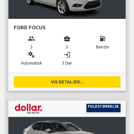
FORD FOCUS
group
business_center
local_gas_station
5
3
Benzin
miscellaneous_services
login
Automatisk
3 Dør
VIS DETALJER...
FULDSTØRRELSE