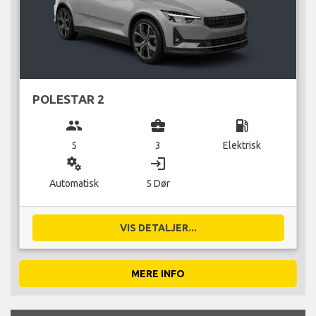
POLESTAR 2
group
business_center
local_gas_station
5
3
Elektrisk
miscellaneous_services
login
Automatisk
5 Dør
VIS DETALJER...
MERE INFO