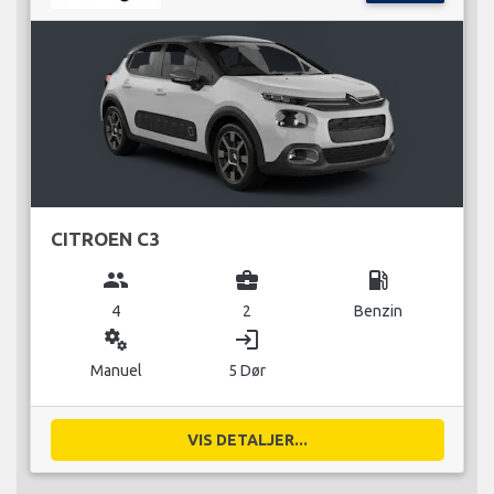
CITROEN C3
group
business_center
local_gas_station
4
2
Benzin
miscellaneous_services
login
Manuel
5 Dør
VIS DETALJER...