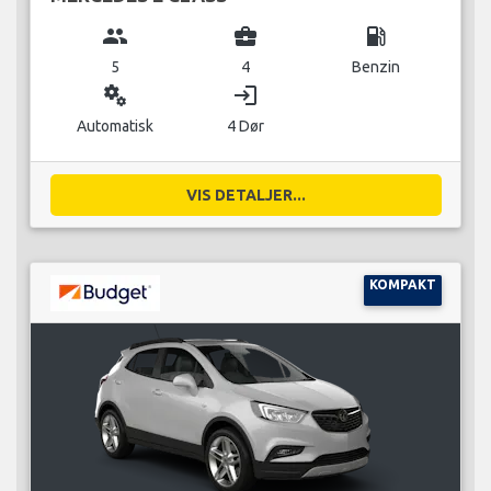
group
business_center
local_gas_station
5
4
Benzin
miscellaneous_services
login
Automatisk
4 Dør
VIS DETALJER...
KOMPAKT