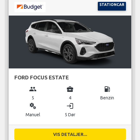
STATIONCAR
FORD FOCUS ESTATE
group
business_center
local_gas_station
5
4
Benzin
miscellaneous_services
login
Manuel
5 Dør
VIS DETALJER...