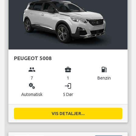
PEUGEOT 5008
group
business_center
local_gas_station
7
1
Benzin
miscellaneous_services
login
Automatisk
5 Dør
VIS DETALJER...