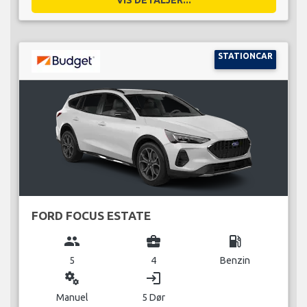
STATIONCAR
FORD FOCUS ESTATE
group
business_center
local_gas_station
5
4
Benzin
miscellaneous_services
login
Manuel
5 Dør