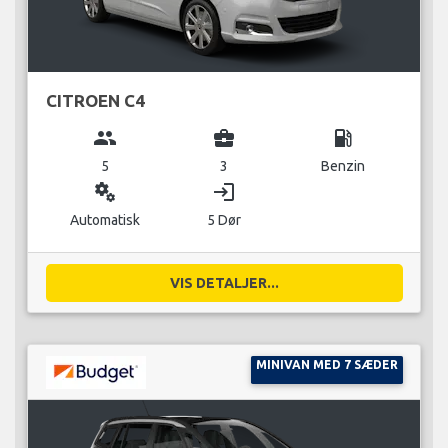
CITROEN C4
group
business_center
local_gas_station
5
3
Benzin
miscellaneous_services
login
Automatisk
5 Dør
VIS DETALJER...
MINIVAN MED 7 SÆDER