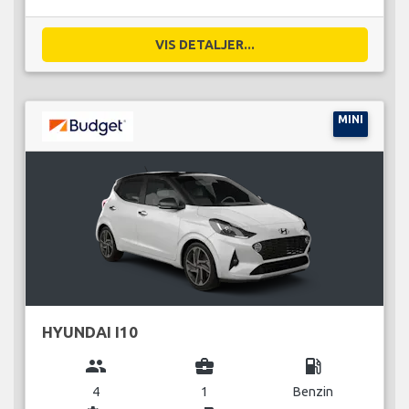
VIS DETALJER...
MINI
HYUNDAI I10
group
business_center
local_gas_station
4
1
Benzin