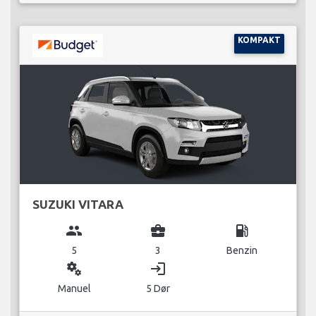
KOMPAKT
SUZUKI VITARA
group
business_center
local_gas_station
5
3
Benzin
miscellaneous_services
login
Manuel
5 Dør