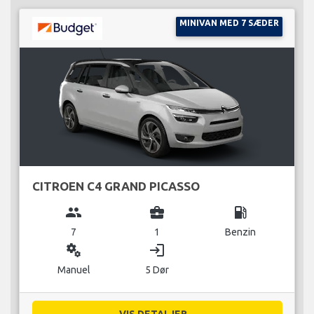
MINIVAN MED 7 SÆDER
CITROEN C4 GRAND PICASSO
group
business_center
local_gas_station
7
1
Benzin
miscellaneous_services
login
Manuel
5 Dør
VIS DETALJER...