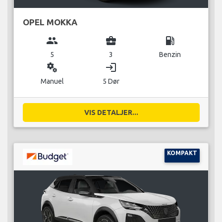
OPEL MOKKA
group
business_center
local_gas_station
5
3
Benzin
miscellaneous_services
login
Manuel
5 Dør
VIS DETALJER...
KOMPAKT