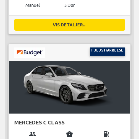
Manuel
5 Dør
VIS DETALJER...
FULDSTØRRELSE
MERCEDES C CLASS
group
business_center
local_gas_station