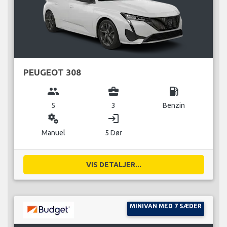
PEUGEOT 308
group
business_center
local_gas_station
5
3
Benzin
miscellaneous_services
login
Manuel
5 Dør
VIS DETALJER...
MINIVAN MED 7 SÆDER