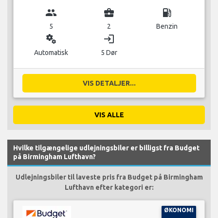
group
business_center
local_gas_station
5
2
Benzin
miscellaneous_services
login
Automatisk
5 Dør
VIS DETALJER...
VIS ALLE
Hvilke tilgængelige udlejningsbiler er billigst fra Budget
på Birmingham Lufthavn?
Udlejningsbiler til laveste pris fra Budget på Birmingham
Lufthavn efter kategori er:
ØKONOMI