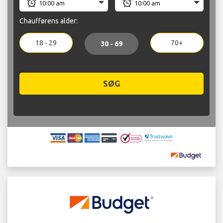
Chaufførens alder:
18 - 29
70+
30 - 69
SØG