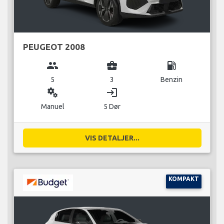
PEUGEOT 2008
group
business_center
local_gas_station
5
3
Benzin
miscellaneous_services
login
Manuel
5 Dør
VIS DETALJER...
KOMPAKT