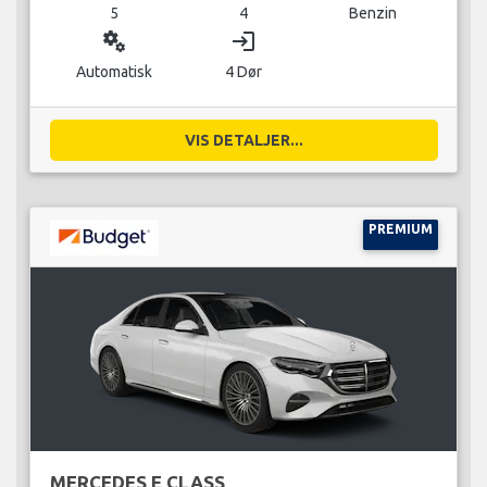
5
4
Benzin
miscellaneous_services
login
Automatisk
4 Dør
VIS DETALJER...
PREMIUM
MERCEDES E CLASS