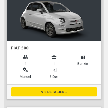
FIAT 500
group
business_center
local_gas_station
4
1
Benzin
miscellaneous_services
login
Manuel
3 Dør
VIS DETALJER...