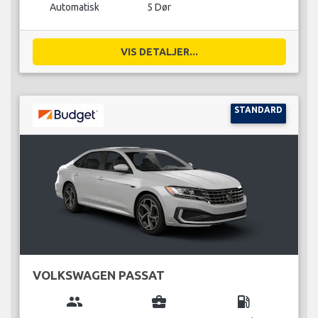
Automatisk
5 Dør
VIS DETALJER...
STANDARD
VOLKSWAGEN PASSAT
group
business_center
local_gas_station