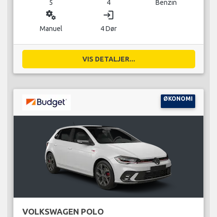
5
4
Benzin
miscellaneous_services
login
Manuel
4 Dør
VIS DETALJER...
ØKONOMI
VOLKSWAGEN POLO