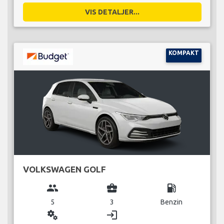
VIS DETALJER...
KOMPAKT
VOLKSWAGEN GOLF
group
business_center
local_gas_station
5
3
Benzin
miscellaneous_services
login