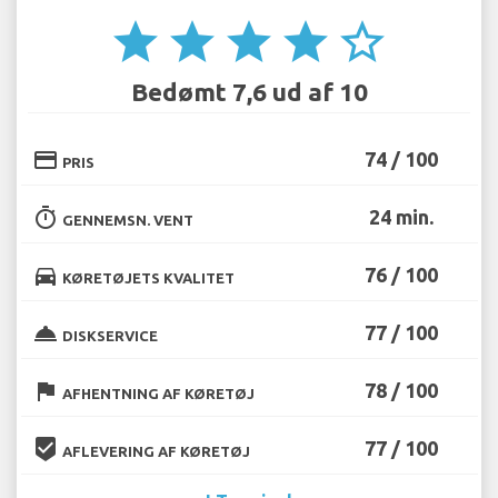
star
star
star
star
star_border
Bedømt 7,6 ud af 10
credit_card
74 / 100
PRIS
timer
24 min.
GENNEMSN. VENT
directions_car
76 / 100
KØRETØJETS KVALITET
room_service
77 / 100
DISKSERVICE
flag
78 / 100
AFHENTNING AF KØRETØJ
beenhere
77 / 100
AFLEVERING AF KØRETØJ