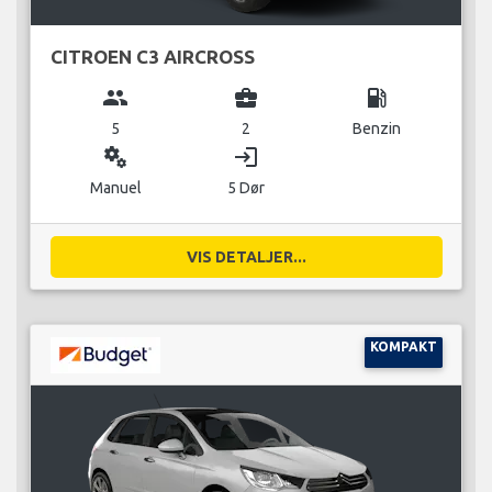
CITROEN C3 AIRCROSS
group
business_center
local_gas_station
5
2
Benzin
miscellaneous_services
login
Manuel
5 Dør
VIS DETALJER...
KOMPAKT