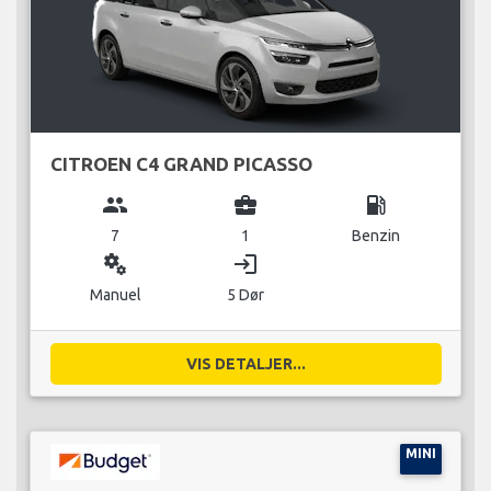
CITROEN C4 GRAND PICASSO
group
business_center
local_gas_station
7
1
Benzin
miscellaneous_services
login
Manuel
5 Dør
VIS DETALJER...
MINI