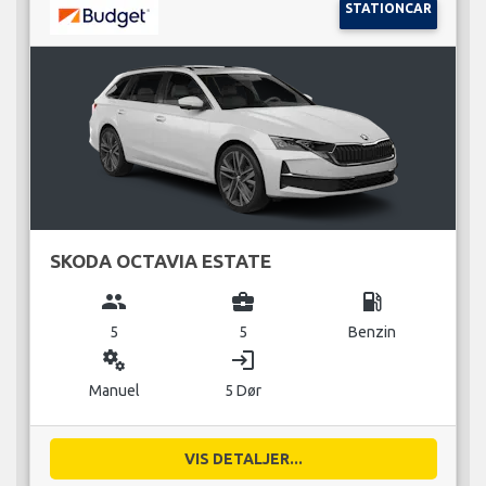
STATIONCAR
SKODA OCTAVIA ESTATE
group
business_center
local_gas_station
5
5
Benzin
miscellaneous_services
login
Manuel
5 Dør
VIS DETALJER...