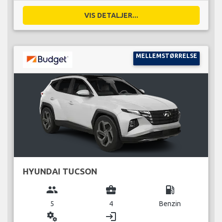
VIS DETALJER...
MELLEMSTØRRELSE
HYUNDAI TUCSON
group
business_center
local_gas_station
5
4
Benzin
miscellaneous_services
login