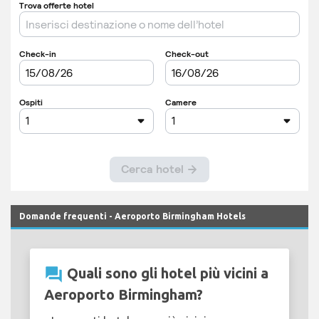
Domande frequenti - Aeroporto Birmingham Hotels
question_answer
Quali sono gli hotel più vicini a
Aeroporto Birmingham?