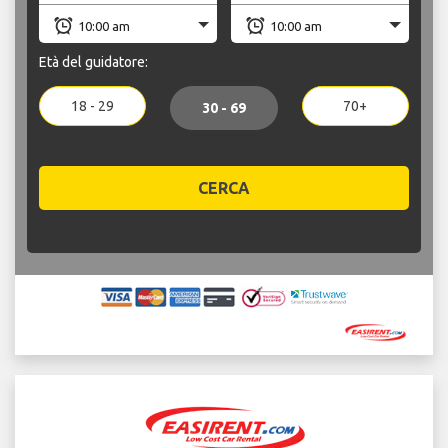
Età del guidatore:
18 - 29
70+
30 - 69
CERCA