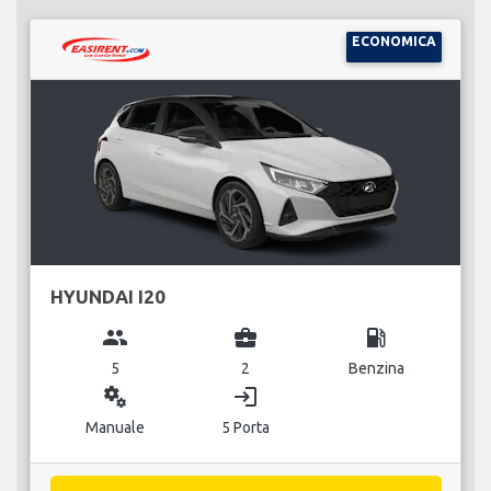
ECONOMICA
HYUNDAI I20
group
business_center
local_gas_station
5
2
Benzina
miscellaneous_services
login
Manuale
5 Porta