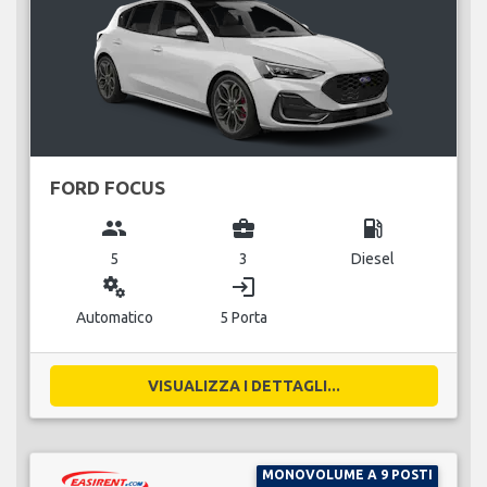
FORD FOCUS
group
business_center
local_gas_station
5
3
Diesel
miscellaneous_services
login
Automatico
5 Porta
VISUALIZZA I DETTAGLI...
MONOVOLUME A 9 POSTI