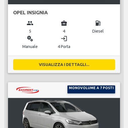
OPEL INSIGNIA
group
business_center
local_gas_station
5
4
Diesel
miscellaneous_services
login
Manuale
4 Porta
VISUALIZZA I DETTAGLI...
MONOVOLUME A 7 POSTI