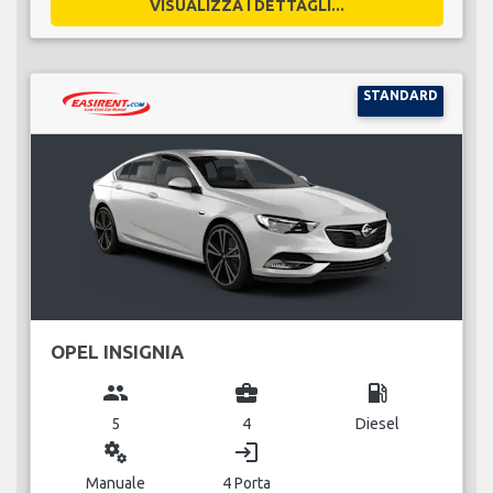
VISUALIZZA I DETTAGLI...
STANDARD
OPEL INSIGNIA
group
business_center
local_gas_station
5
4
Diesel
miscellaneous_services
login
Manuale
4 Porta