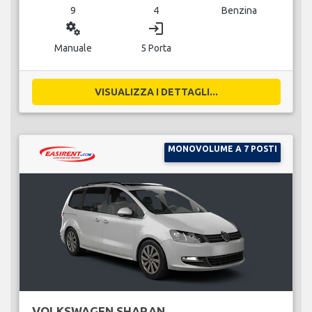
9
4
Benzina
miscellaneous_services
login
Manuale
5 Porta
VISUALIZZA I DETTAGLI...
MONOVOLUME A 7 POSTI
VOLKSWAGEN SHARAN