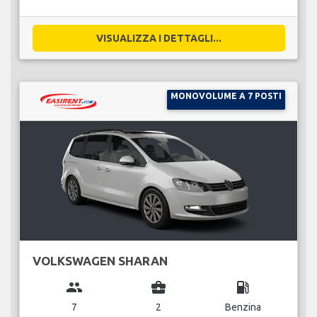
VISUALIZZA I DETTAGLI...
MONOVOLUME A 7 POSTI
VOLKSWAGEN SHARAN
group
business_center
local_gas_station
7
2
Benzina