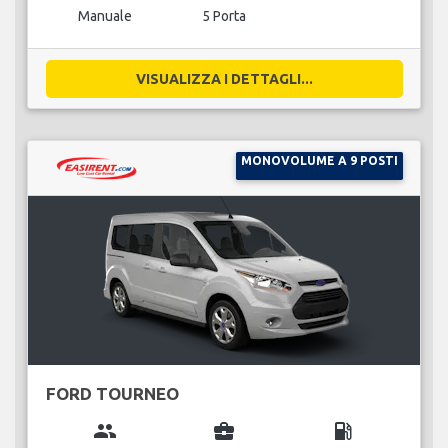
Manuale
5 Porta
VISUALIZZA I DETTAGLI...
MONOVOLUME A 9 POSTI
FORD TOURNEO
group
business_center
local_gas_station