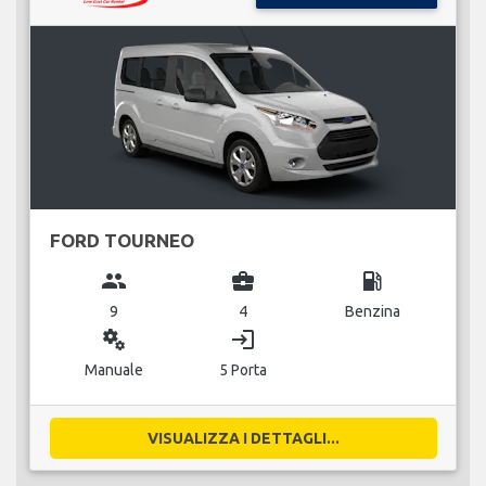
FORD TOURNEO
group
business_center
local_gas_station
9
4
Benzina
miscellaneous_services
login
Manuale
5 Porta
VISUALIZZA I DETTAGLI...