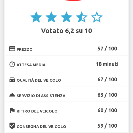
star
star
star
star_half
star_border
Votato 6,2 su 10
credit_card
57 / 100
PREZZO
timer
18 minuti
ATTESA MEDIA
directions_car
67 / 100
QUALITÀ DEL VEICOLO
room_service
63 / 100
SERVIZIO DI ASSISTENZA
flag
60 / 100
RITIRO DEL VEICOLO
beenhere
59 / 100
CONSEGNA DEL VEICOLO