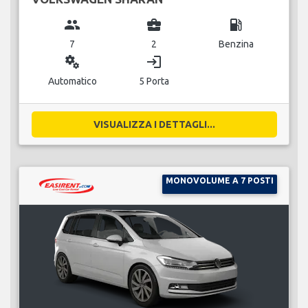
group
business_center
local_gas_station
7
2
Benzina
miscellaneous_services
login
Automatico
5 Porta
VISUALIZZA I DETTAGLI...
MONOVOLUME A 7 POSTI