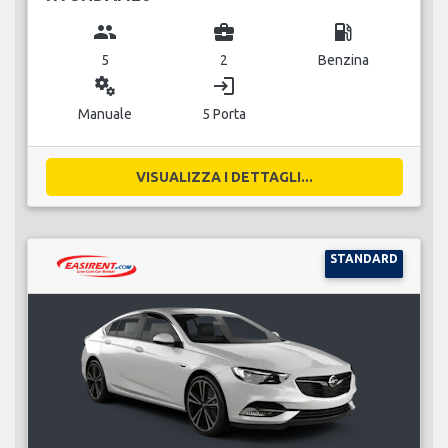
group
business_center
local_gas_station
5
2
Benzina
miscellaneous_services
login
Manuale
5 Porta
VISUALIZZA I DETTAGLI...
STANDARD