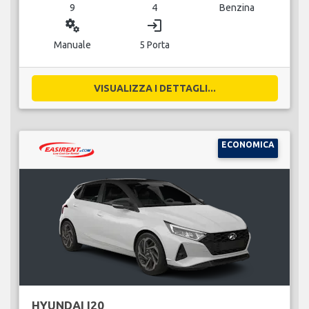
9
4
Benzina
miscellaneous_services
login
Manuale
5 Porta
VISUALIZZA I DETTAGLI...
ECONOMICA
HYUNDAI I20