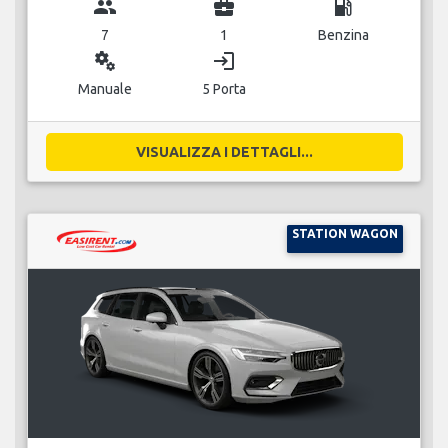
group
business_center
local_gas_station
7
1
Benzina
miscellaneous_services
login
Manuale
5 Porta
VISUALIZZA I DETTAGLI...
STATION WAGON