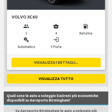
VOLVO XC60
group
business_center
local_gas_station
5
4
Benzina
miscellaneous_services
login
Automatico
5 Porta
VISUALIZZA I DETTAGLI...
VISUALIZZA TUTTO
Quali sono le auto a noleggio Easirent più economiche
disponibili su Aeroporto Birmingham?
Su Aeroporto Birmingham le auto a noleggio più