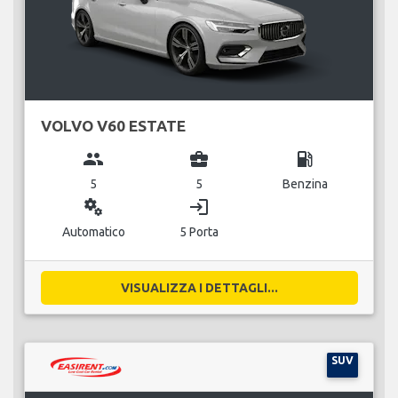
VOLVO V60 ESTATE
group
business_center
local_gas_station
5
5
Benzina
miscellaneous_services
login
Automatico
5 Porta
VISUALIZZA I DETTAGLI...
SUV