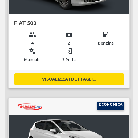
FIAT 500
group
business_center
local_gas_station
4
2
Benzina
miscellaneous_services
login
Manuale
3 Porta
VISUALIZZA I DETTAGLI...
ECONOMICA