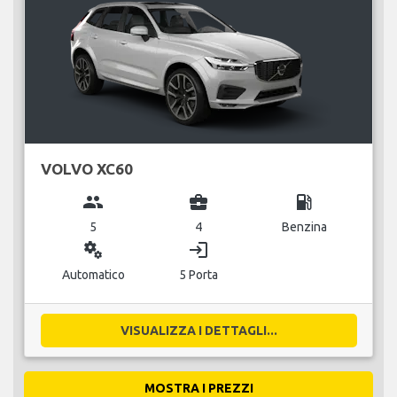
VOLVO XC60
group
business_center
local_gas_station
5
4
Benzina
miscellaneous_services
login
Automatico
5 Porta
VISUALIZZA I DETTAGLI...
MOSTRA I PREZZI