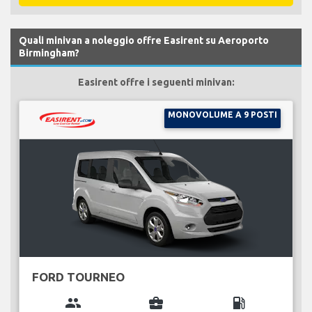
Quali minivan a noleggio offre Easirent su Aeroporto
Birmingham?
Easirent offre i seguenti minivan:
MONOVOLUME A 9 POSTI
FORD TOURNEO
group
business_center
local_gas_station