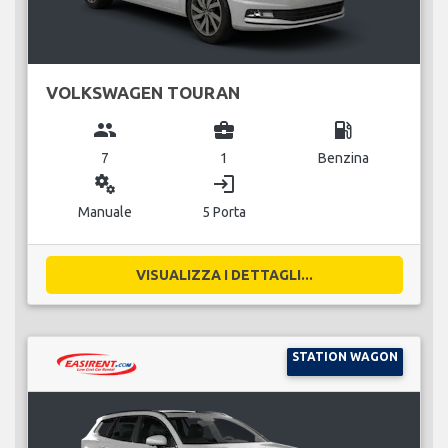
VOLKSWAGEN TOURAN
group
business_center
local_gas_station
7
1
Benzina
miscellaneous_services
login
Manuale
5 Porta
VISUALIZZA I DETTAGLI...
STATION WAGON