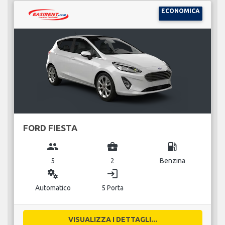
ECONOMICA
FORD FIESTA
group
business_center
local_gas_station
5
2
Benzina
miscellaneous_services
login
Automatico
5 Porta
VISUALIZZA I DETTAGLI...