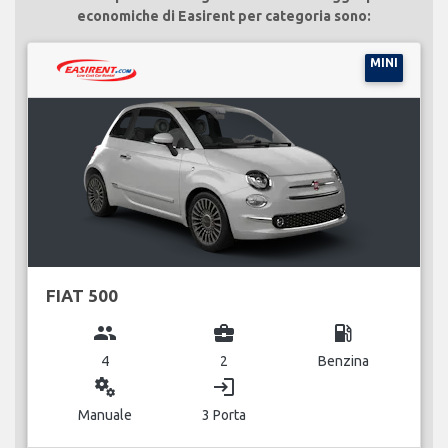
economiche di Easirent per categoria sono:
MINI
FIAT 500
group
business_center
local_gas_station
4
2
Benzina
miscellaneous_services
login
Manuale
3 Porta