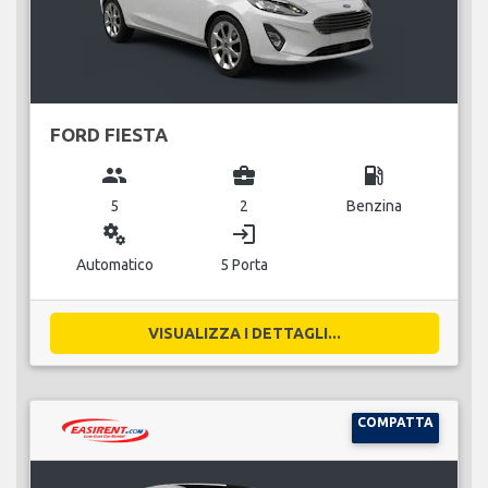
FORD FIESTA
group
business_center
local_gas_station
5
2
Benzina
miscellaneous_services
login
Automatico
5 Porta
VISUALIZZA I DETTAGLI...
COMPATTA