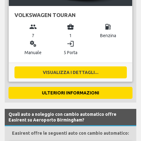
VOLKSWAGEN TOURAN
group
business_center
local_gas_station
7
1
Benzina
miscellaneous_services
login
Manuale
5 Porta
VISUALIZZA I DETTAGLI...
ULTERIORI INFORMAZIONI
Quali auto a noleggio con cambio automatico offre
Easirent su Aeroporto Birmingham?
Easirent offre le seguenti auto con cambio automatico: