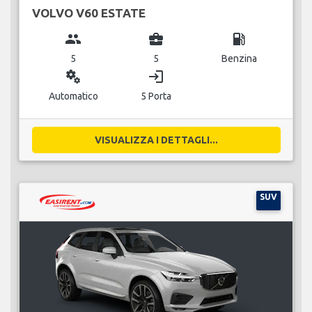
VOLVO V60 ESTATE
group
business_center
local_gas_station
5
5
Benzina
miscellaneous_services
login
Automatico
5 Porta
VISUALIZZA I DETTAGLI...
SUV