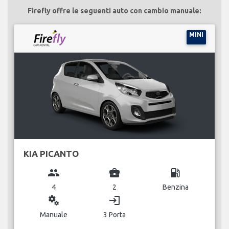
Firefly offre le seguenti auto con cambio manuale:
MINI
KIA PICANTO
group
business_center
local_gas_station
4
2
Benzina
miscellaneous_services
login
Manuale
3 Porta