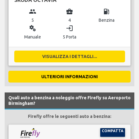
group
business_center
local_gas_station
5
4
Benzina
miscellaneous_services
login
Manuale
5 Porta
VISUALIZZA I DETTAGLI...
ULTERIORI INFORMAZIONI
Quali auto a benzina a noleggio offre Firefly su Aeroporto
Birmingham?
Firefly offre le seguenti auto a benzina:
COMPATTA