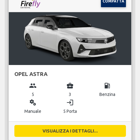
COMPATTA
OPEL ASTRA
group
business_center
local_gas_station
5
3
Benzina
miscellaneous_services
login
Manuale
5 Porta
VISUALIZZA I DETTAGLI...