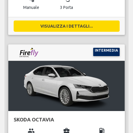
Manuale
3 Porta
VISUALIZZA I DETTAGLI...
INTERMEDIA
SKODA OCTAVIA
group
business_center
local_gas_station