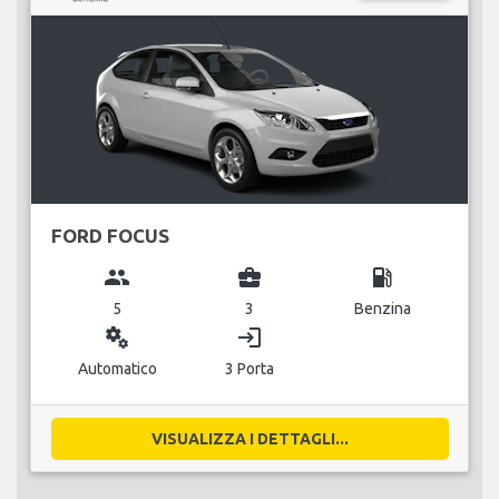
FORD FOCUS
group
business_center
local_gas_station
5
3
Benzina
miscellaneous_services
login
Automatico
3 Porta
VISUALIZZA I DETTAGLI...