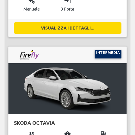
miscellaneous_services
login
Manuale
3 Porta
VISUALIZZA I DETTAGLI...
INTERMEDIA
SKODA OCTAVIA
group
business_center
local_gas_station