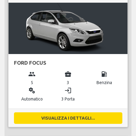
FORD FOCUS
group
business_center
local_gas_station
5
3
Benzina
miscellaneous_services
login
Automatico
3 Porta
VISUALIZZA I DETTAGLI...