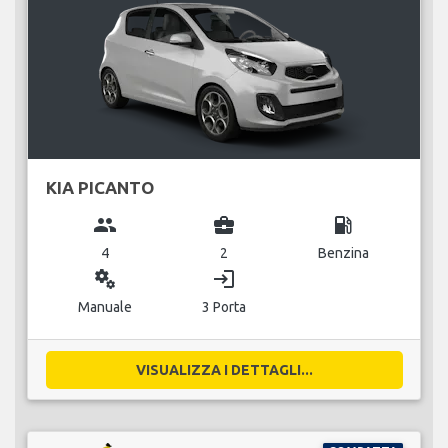
KIA PICANTO
group
business_center
local_gas_station
4
2
Benzina
miscellaneous_services
login
Manuale
3 Porta
VISUALIZZA I DETTAGLI...