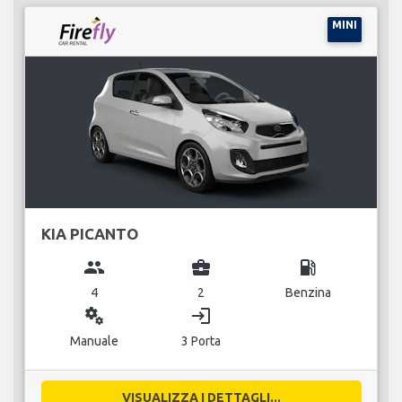
MINI
KIA PICANTO
group
business_center
local_gas_station
4
2
Benzina
miscellaneous_services
login
Manuale
3 Porta
VISUALIZZA I DETTAGLI...