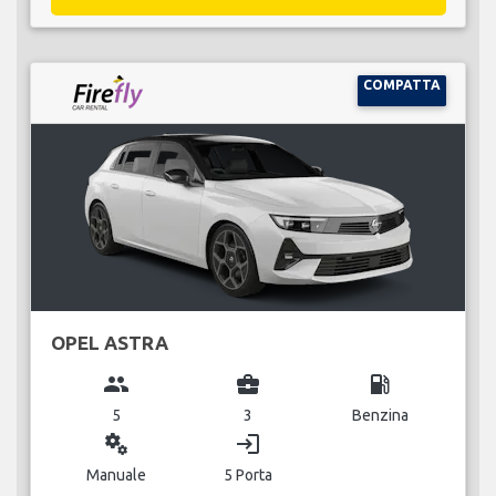
COMPATTA
OPEL ASTRA
group
business_center
local_gas_station
5
3
Benzina
miscellaneous_services
login
Manuale
5 Porta