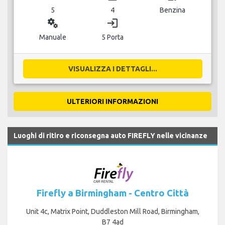
5
4
Benzina
miscellaneous_services
login
Manuale
5 Porta
VISUALIZZA I DETTAGLI...
ULTERIORI INFORMAZIONI
Luoghi di ritiro e riconsegna auto FIREFLY nelle vicinanze
Firefly a Birmingham - Centro Città
Unit 4c, Matrix Point, Duddleston Mill Road, Birmingham,
B7 4ad