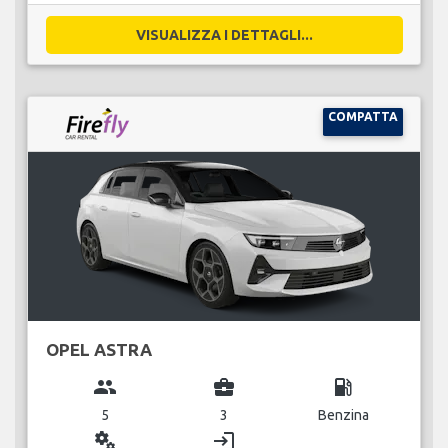
VISUALIZZA I DETTAGLI...
COMPATTA
OPEL ASTRA
group
business_center
local_gas_station
5
3
Benzina
miscellaneous_services
login