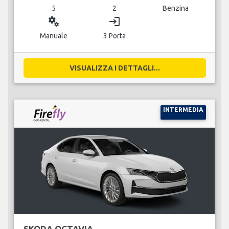
5
2
Benzina
miscellaneous_services
login
Manuale
3 Porta
VISUALIZZA I DETTAGLI...
INTERMEDIA
SKODA OCTAVIA