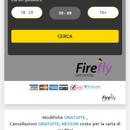
18 - 29
70+
30 - 69
CERCA
Modifiche
GRATUITE
,
Cancellazioni
GRATUITE
,
NESSUN
costo per la carta di