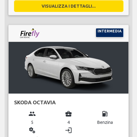
VISUALIZZA I DETTAGLI...
INTERMEDIA
SKODA OCTAVIA
group
business_center
local_gas_station
5
4
Benzina
miscellaneous_services
login