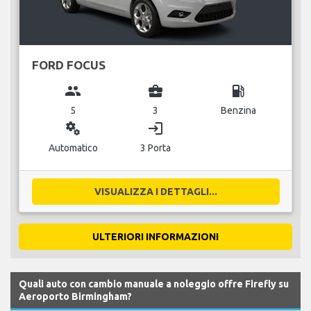
FORD FOCUS
group
business_center
local_gas_station
5
3
Benzina
miscellaneous_services
login
Automatico
3 Porta
VISUALIZZA I DETTAGLI...
ULTERIORI INFORMAZIONI
Quali auto con cambio manuale a noleggio offre Firefly su
Aeroporto Birmingham?