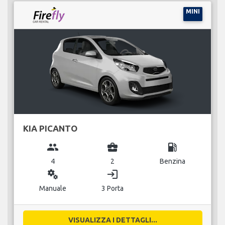
MINI
KIA PICANTO
group
business_center
local_gas_station
4
2
Benzina
miscellaneous_services
login
Manuale
3 Porta
VISUALIZZA I DETTAGLI...