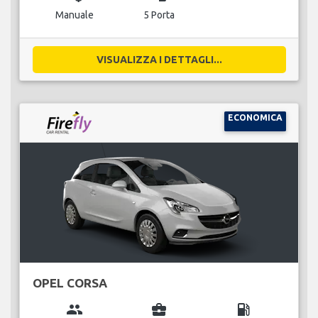
Manuale
5 Porta
VISUALIZZA I DETTAGLI...
ECONOMICA
OPEL CORSA
group
business_center
local_gas_station