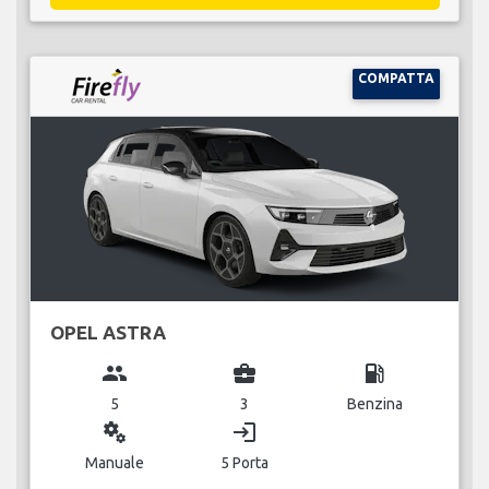
COMPATTA
OPEL ASTRA
group
business_center
local_gas_station
5
3
Benzina
miscellaneous_services
login
Manuale
5 Porta