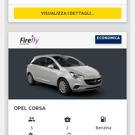
VISUALIZZA I DETTAGLI...
ECONOMICA
OPEL CORSA
group
business_center
local_gas_station
5
2
Benzina