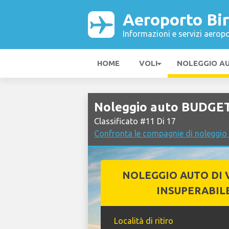
Aeroporto Bi
Informazioni e servizi aeropo
HOME
VOLI
NOLEGGIO A
Noleggio auto BUDGET
Classificato #11 Di 17
Confronta le compagnie di noleggi
NOLEGGIO AUTO DI 
INSUPERABIL
Località di ritiro