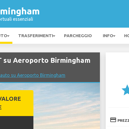
rmingham
rtuali essenziali
UTO
TRASFERIMENTI
PARCHEGGIO
INFO
H
 su Aeroporto Birmingham
o auto su Aeroporto Birmingham
st
VALORE
E
credit_card
PREZ