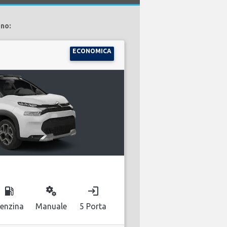
ono:
ECONOMICA
local_gas_station
miscellaneous_services
login
enzina
Manuale
5 Porta