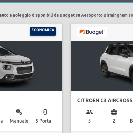
auto a noleggio disponibili da Budget su Aeroporto Birmingham s
ECONOMICA
CITROEN C3 AIRCROSS
miscellaneous_services
login
group
business_center
na
Manuale
5 Porta
5
2
B