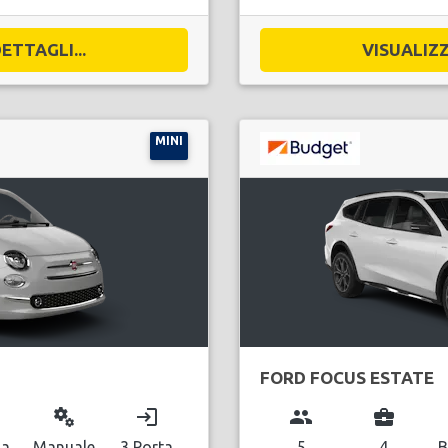
ETTAGLI...
VISUALIZZ
MINI
FORD FOCUS ESTATE
miscellaneous_services
login
group
business_center
na
Manuale
3 Porta
5
4
B