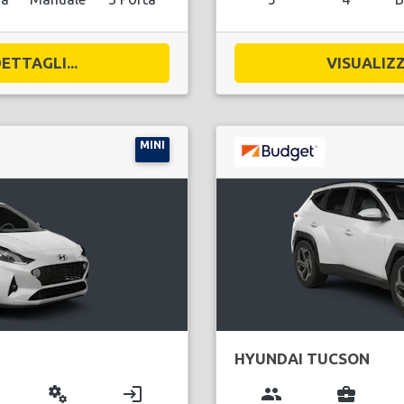
ETTAGLI...
VISUALIZZ
MINI
HYUNDAI TUCSON
miscellaneous_services
login
group
business_center