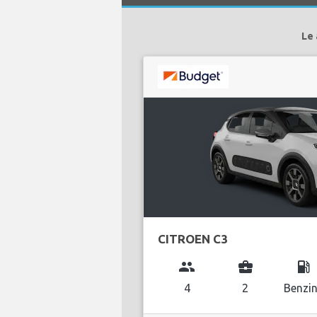
Le 
CITROEN C3
group
business_center
local_gas_station
4
2
Benzi