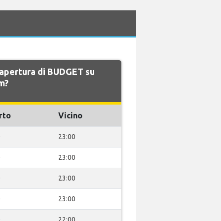
i apertura di BUDGET su
m?
rto
Vicino
0
23:00
0
23:00
0
23:00
0
23:00
0
22:00