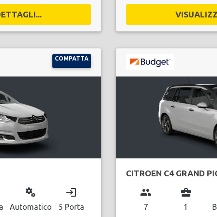
ETTAGLI...
VISUALIZZ
COMPATTA
CITROEN C4 GRAND P
miscellaneous_services
login
group
business_center
a
Automatico
5 Porta
7
1
B