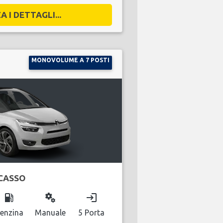
A I DETTAGLI...
MONOVOLUME A 7 POSTI
ICASSO
local_gas_station
miscellaneous_services
login
enzina
Manuale
5 Porta