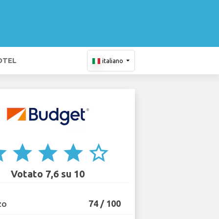
OTEL
italiano
ar
star
star
star
star_border
Votato 7,6 su 10
74 / 100
ZO