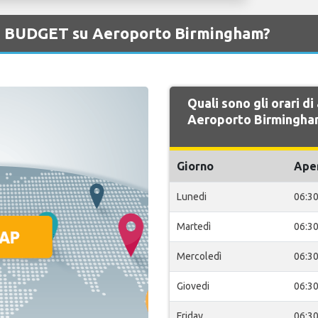
 di BUDGET su Aeroporto Birmingham?
Quali sono gli orari d
Aeroporto Birmingha
Giorno
Ape
Lunedi
06:3
Martedì
06:3
Mercoledì
06:3
Giovedi
06:3
Friday
06:3