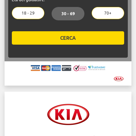
18 - 29
70+
30 - 69
CERCA