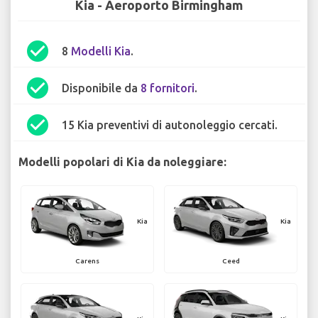
Kia - Aeroporto Birmingham
check_circle
8
Modelli Kia
.
check_circle
Disponibile da
8 fornitori
.
check_circle
15 Kia preventivi di autonoleggio cercati.
Modelli popolari di Kia da noleggiare:
Kia
Kia
Carens
Ceed