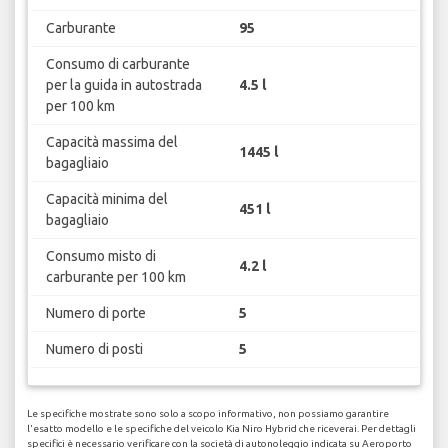
Carburante
95
Consumo di carburante
per la guida in autostrada
4.5 l
per 100 km
Capacità massima del
1445 l
bagagliaio
Capacità minima del
451 l
bagagliaio
Consumo misto di
4.2 l
carburante per 100 km
Numero di porte
5
Numero di posti
5
Le specifiche mostrate sono solo a scopo informativo, non possiamo garantire
l'esatto modello e le specifiche del veicolo Kia Niro Hybrid che riceverai. Per dettagli
specifici è necessario verificare con la società di autonoleggio indicata su Aeroporto