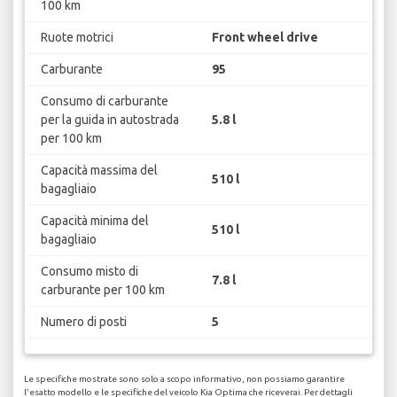
100 km
Ruote motrici
Front wheel drive
Carburante
95
Consumo di carburante
per la guida in autostrada
5.8 l
per 100 km
Capacità massima del
510 l
bagagliaio
Capacità minima del
510 l
bagagliaio
Consumo misto di
7.8 l
carburante per 100 km
Numero di posti
5
Le specifiche mostrate sono solo a scopo informativo, non possiamo garantire
l'esatto modello e le specifiche del veicolo Kia Optima che riceverai. Per dettagli