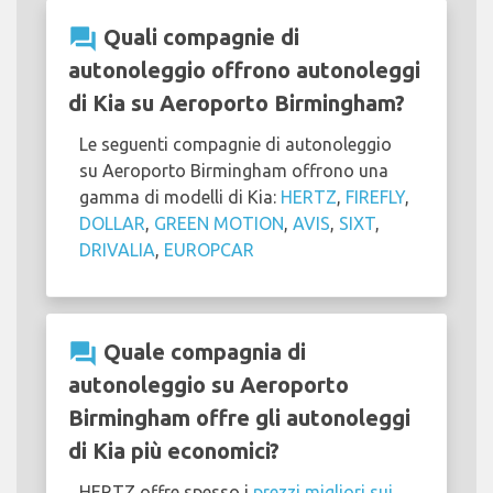
question_answer
Quali compagnie di
autonoleggio offrono autonoleggi
di Kia su Aeroporto Birmingham?
Le seguenti compagnie di autonoleggio
su Aeroporto Birmingham offrono una
gamma di modelli di Kia:
HERTZ
,
FIREFLY
,
DOLLAR
,
GREEN MOTION
,
AVIS
,
SIXT
,
DRIVALIA
,
EUROPCAR
question_answer
Quale compagnia di
autonoleggio su Aeroporto
Birmingham offre gli autonoleggi
di Kia più economici?
HERTZ offre spesso i
prezzi migliori sui