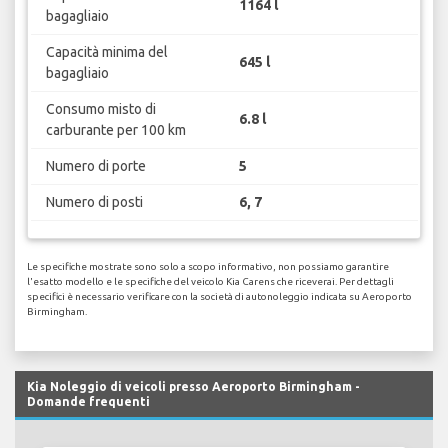
1164 l
bagagliaio
Capacità minima del
645 l
bagagliaio
Consumo misto di
6.8 l
carburante per 100 km
Numero di porte
5
Numero di posti
6, 7
Le specifiche mostrate sono solo a scopo informativo, non possiamo garantire
l'esatto modello e le specifiche del veicolo Kia Carens che riceverai. Per dettagli
specifici è necessario verificare con la società di autonoleggio indicata su Aeroporto
Birmingham.
Kia Noleggio di veicoli presso Aeroporto Birmingham -
Domande frequenti