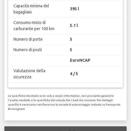
Capacità minima del
395 l
bagagliaio
Consumo misto di
5.1 l
carburante per 100 km
Numero di porte
5
Numero di posti
5
EuroNCAP
Valutazione della
4 / 5
sicurezza
Le specifiche mostrate sono solo a scopo informativo, non possiamo garantire
l'esatto modello e le specifiche del veicolo Kia Ceed che riceverai. Per dettagli
specifici è necessario verificare con la società di autonoleggio indicata su Aeroporto
Birmingham.