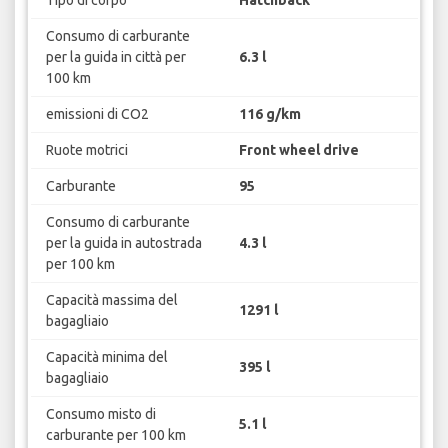
Consumo di carburante
per la guida in città per
6.3 l
100 km
emissioni di CO2
116 g/km
Ruote motrici
Front wheel drive
Carburante
95
Consumo di carburante
per la guida in autostrada
4.3 l
per 100 km
Capacità massima del
1291 l
bagagliaio
Capacità minima del
395 l
bagagliaio
Consumo misto di
5.1 l
carburante per 100 km