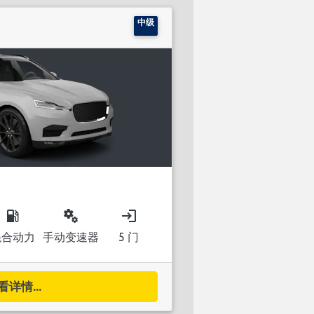
中级
local_gas_station
miscellaneous_services
login
混合动力
手动变速器
5 门
看详情...