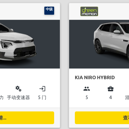
中级
KIA NIRO HYBRID
miscellaneous_services
login
group
business_center
力
手动变速器
5 门
5
4
..
查