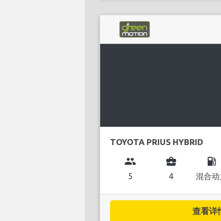
TOYOTA PRIUS HYBRID
group
business_center
local_gas_station
5
4
混合动
查看详情.