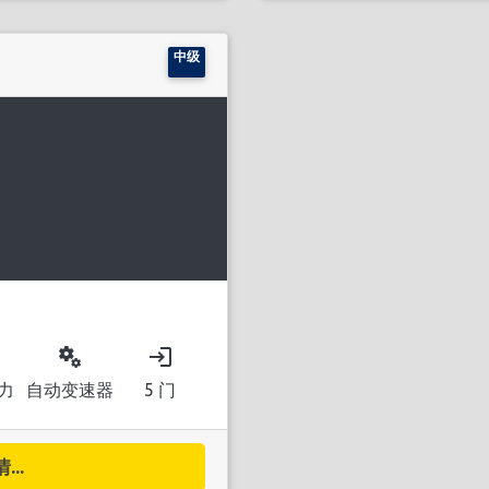
中级
miscellaneous_services
login
力
自动变速器
5 门
..