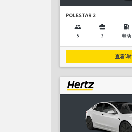
POLESTAR 2
group
business_center
local_gas_station
5
3
电动
查看详情.