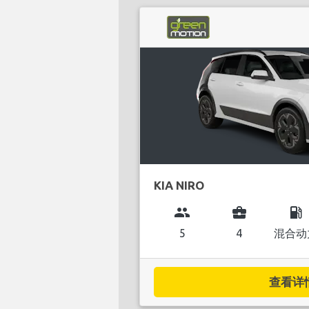
KIA NIRO
group
business_center
local_gas_station
5
4
混合动
查看详情.