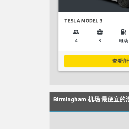
TESLA MODEL 3
group
business_center
local_gas_station
4
3
电动
查看详情.
Birmingham 机场 最