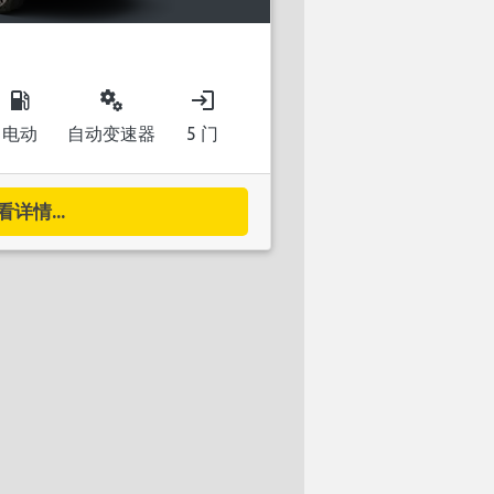
local_gas_station
miscellaneous_services
login
电动
自动变速器
5 门
看详情...