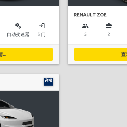
RENAULT ZOE
miscellaneous_services
login
group
business_center
自动变速器
5 门
5
2
..
查
高端