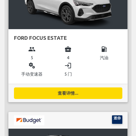
FORD FOCUS ESTATE
group
business_center
local_gas_station
5
4
汽油
miscellaneous_services
login
手动变速器
5 门
查看详情...
迷你