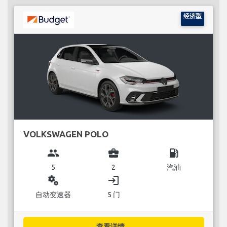
经济型
VOLKSWAGEN POLO
group
business_center
local_gas_station
5
2
汽油
miscellaneous_services
login
自动变速器
5 门
查看详情...