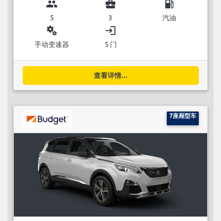
group
business_center
local_gas_station
5
3
汽油
miscellaneous_services
login
手动变速器
5 门
查看详情...
7座厢型车