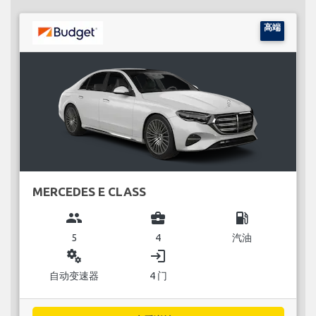
高端
MERCEDES E CLASS
group
business_center
local_gas_station
5
4
汽油
miscellaneous_services
login
自动变速器
4 门