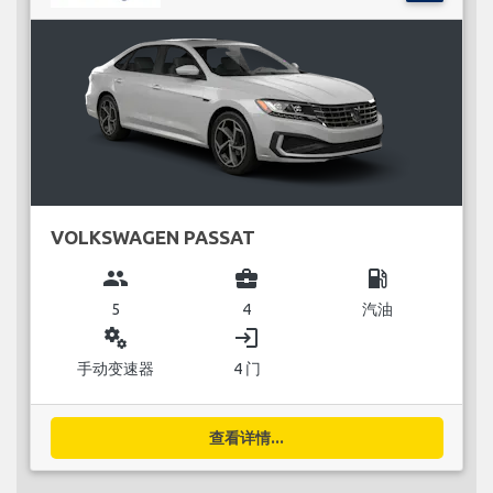
VOLKSWAGEN PASSAT
group
business_center
local_gas_station
5
4
汽油
miscellaneous_services
login
手动变速器
4 门
查看详情...