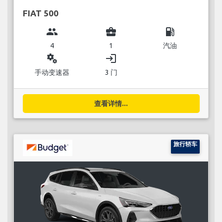
FIAT 500
group
business_center
local_gas_station
4
1
汽油
miscellaneous_services
login
手动变速器
3 门
查看详情...
旅行轿车