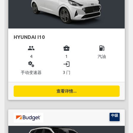
HYUNDAI I10
group
business_center
local_gas_station
4
1
汽油
miscellaneous_services
login
手动变速器
3 门
查看详情...
中级