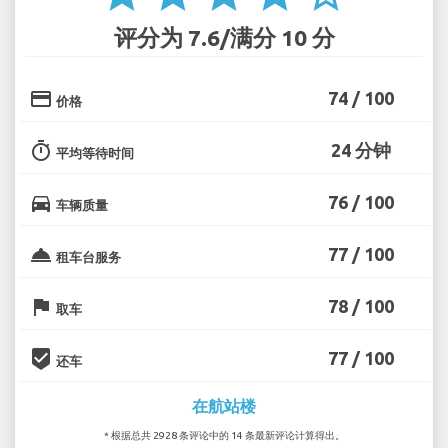
评分为 7.6/满分 10 分
credit_card
74 / 100
价格
timer
24 分钟
平均等待时间
directions_car
76 / 100
车辆质量
room_service
77 / 100
租车台服务
flag
78 / 100
取车
beenhere
77 / 100
还车
在航站楼
* 根据总共 2928 条评论中的 14 条最新评论计算得出。