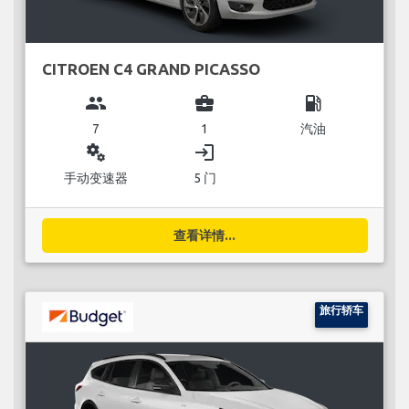
CITROEN C4 GRAND PICASSO
group
business_center
local_gas_station
7
1
汽油
miscellaneous_services
login
手动变速器
5 门
查看详情...
旅行轿车