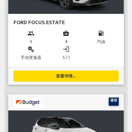
FORD FOCUS ESTATE
group
business_center
local_gas_station
5
4
汽油
miscellaneous_services
login
手动变速器
5 门
查看详情...
迷你