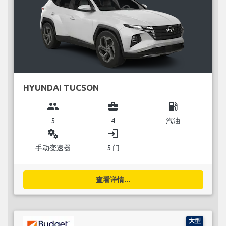
HYUNDAI TUCSON
group
business_center
local_gas_station
5
4
汽油
miscellaneous_services
login
手动变速器
5 门
查看详情...
大型