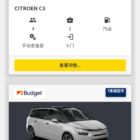
CITROEN C3
group
business_center
local_gas_station
4
2
汽油
miscellaneous_services
login
手动变速器
5 门
查看详情...
7座厢型车