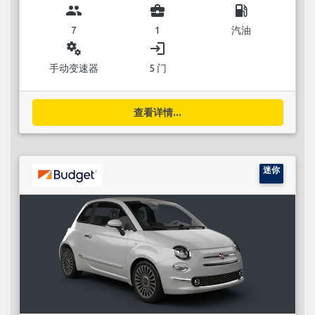
group
business_center
local_gas_station
7
1
汽油
miscellaneous_services
login
手动变速器
5 门
查看详情...
迷你