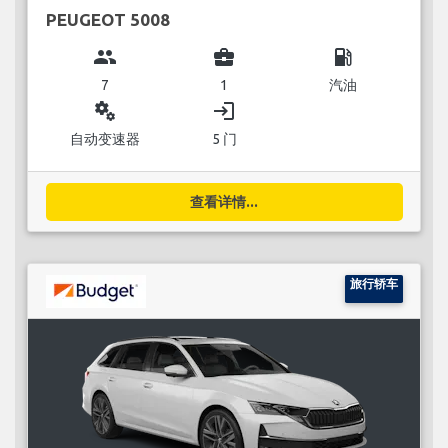
PEUGEOT 5008
group
business_center
local_gas_station
7
1
汽油
miscellaneous_services
login
自动变速器
5 门
查看详情...
旅行轿车