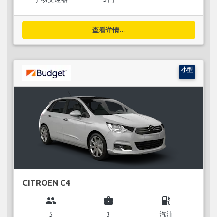
查看详情...
小型
CITROEN C4
group
business_center
local_gas_station
5
3
汽油