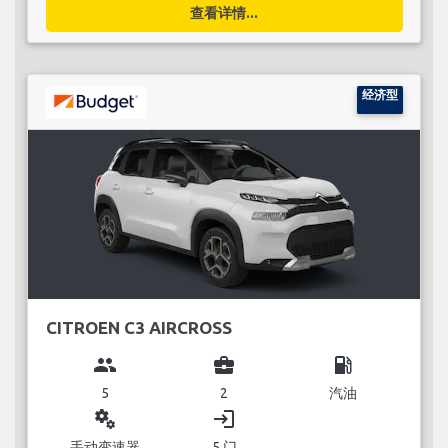
查看详情...
经济型
CITROEN C3 AIRCROSS
group
business_center
local_gas_station
5
2
汽油
miscellaneous_services
login
手动变速器
5 门