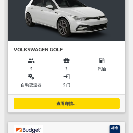
VOLKSWAGEN GOLF
group
business_center
local_gas_station
5
3
汽油
miscellaneous_services
login
自动变速器
5 门
查看详情...
标准