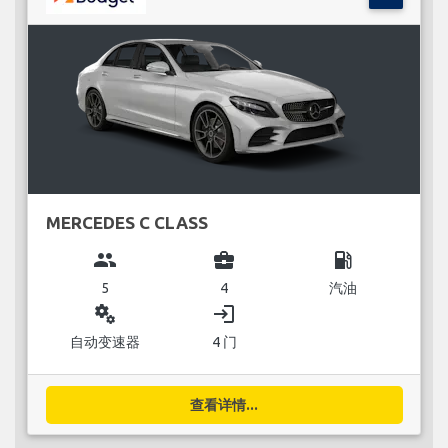
MERCEDES C CLASS
group
business_center
local_gas_station
5
4
汽油
miscellaneous_services
login
自动变速器
4 门
查看详情...