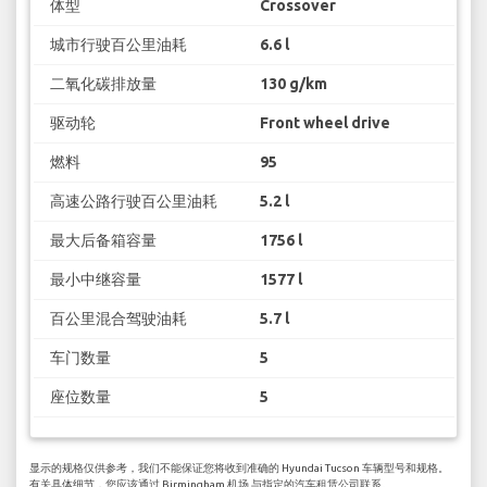
体型
Crossover
城市行驶百公里油耗
6.6 l
二氧化碳排放量
130 g/km
驱动轮
Front wheel drive
燃料
95
高速公路行驶百公里油耗
5.2 l
最大后备箱容量
1756 l
最小中继容量
1577 l
百公里混合驾驶油耗
5.7 l
车门数量
5
座位数量
5
显示的规格仅供参考，我们不能保证您将收到准确的 Hyundai Tucson 车辆型号和规格。
有关具体细节，您应该通过 Birmingham 机场 与指定的汽车租赁公司联系。