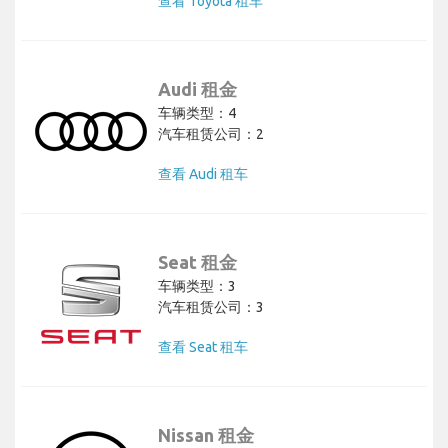
查看 Toyota 租车
Audi 租金
车辆类型：4
汽车租赁公司：2
查看 Audi 租车
Seat 租金
车辆类型：3
汽车租赁公司：3
查看 Seat 租车
Nissan 租金