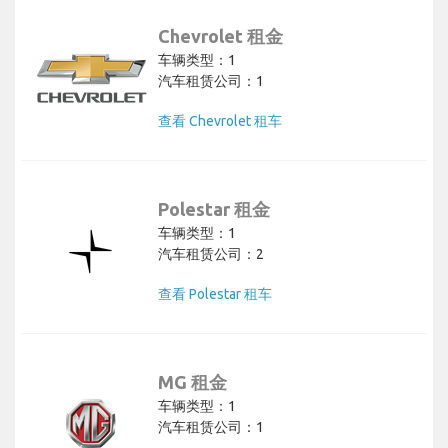
Chevrolet 租金
车辆类型：1
汽车租赁公司：1
查看 Chevrolet 租车
Polestar 租金
车辆类型：1
汽车租赁公司：2
查看 Polestar 租车
MG 租金
车辆类型：1
汽车租赁公司：1