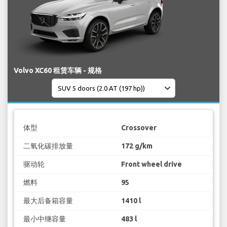
Volvo XC60 租赁车辆 - 规格
体型
Crossover
二氧化碳排放量
172 g/km
驱动轮
Front wheel drive
燃料
95
最大后备箱容量
1410 l
最小中继容量
483 l