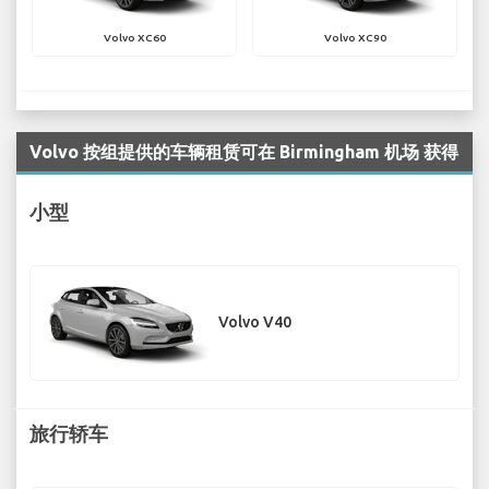
Volvo XC60
Volvo XC90
Volvo 按组提供的车辆租赁可在 Birmingham 机场 获得
小型
Volvo V40
旅行轿车