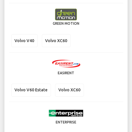
GREEN MOTION
Volvo V40
Volvo XC60
EASIRENT
Volvo V60 Estate
Volvo XC60
ENTERPRISE