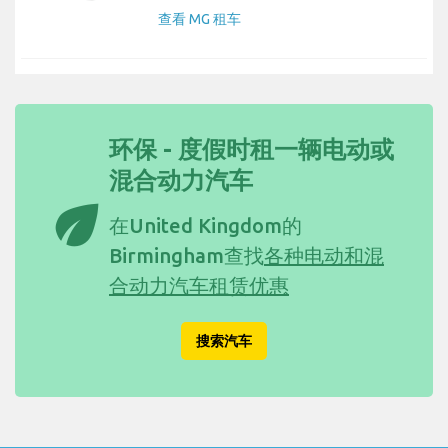
查看 MG 租车
环保 - 度假时租一辆电动或
混合动力汽车
eco
在United Kingdom的
Birmingham查找
各种电动和混
合动力汽车租赁优惠
搜索汽车