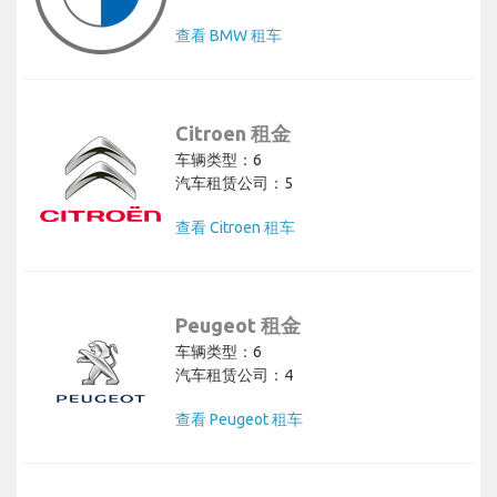
查看 BMW 租车
Citroen 租金
车辆类型：6
汽车租赁公司：5
查看 Citroen 租车
Peugeot 租金
车辆类型：6
汽车租赁公司：4
查看 Peugeot 租车