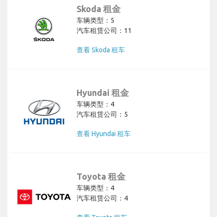
Skoda 租金
车辆类型：5
汽车租赁公司：11
查看 Skoda 租车
Hyundai 租金
车辆类型：4
汽车租赁公司：5
查看 Hyundai 租车
Toyota 租金
车辆类型：4
汽车租赁公司：4