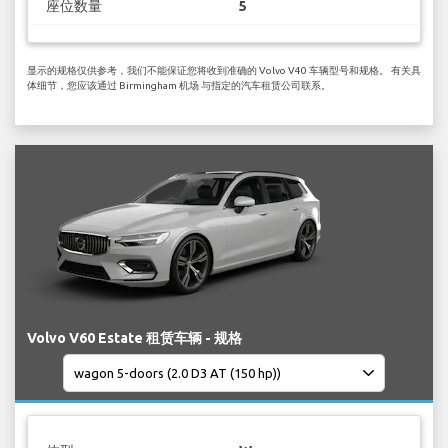
座位数量
5
显示的规格仅供参考，我们不能保证您将收到准确的 Volvo V40 车辆型号和规格。 有关具
体细节，您应该通过 Birmingham 机场 与指定的汽车租赁公司联系。
Volvo V60 Estate 租赁车辆 - 规格