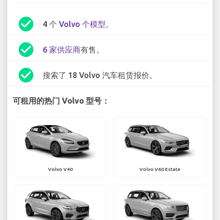
check_circle
4 个
Volvo 个模型
。
check_circle
6 家供应商
有售。
check_circle
搜索了 18 Volvo 汽车租赁报价。
可租用的热门 Volvo 型号：
Volvo V40
Volvo V60 Estate