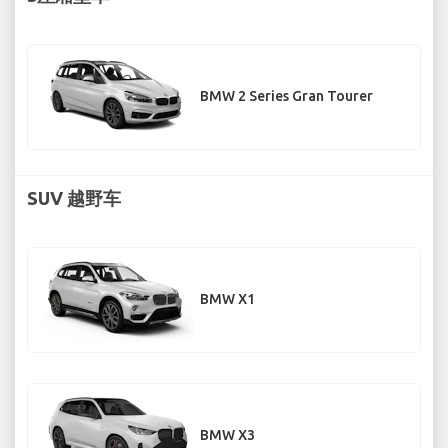
BMW 2 Series Gran Tourer
SUV 越野车
BMW X1
BMW X3