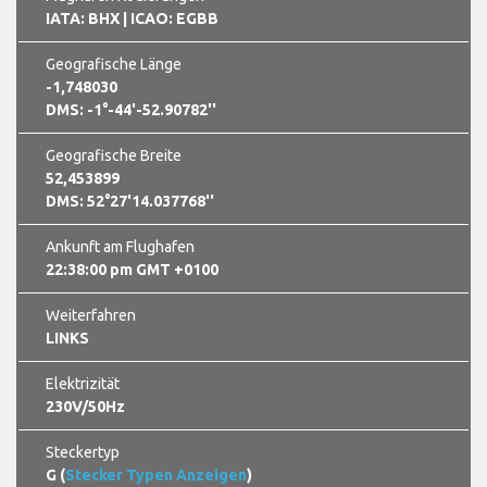
IATA: BHX
| ICAO: EGBB
Geografische Länge
-1,748030
DMS: -1°-44'-52.90782''
Geografische Breite
52,453899
DMS: 52°27'14.037768''
Ankunft am Flughafen
22:38:01 pm GMT +0100
Weiterfahren
LINKS
Elektrizität
230V/50Hz
Steckertyp
G (
Stecker Typen Anzeigen
)