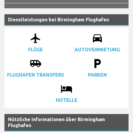
Dienstleistungen bei Birmingham Flughafen
airplanemode_active
drive_eta
FLÜGE
AUTOVERMIETUNG
airport_shuttle
local_parking
FLUGHAFEN TRANSFERS
PARKEN
local_hotel
HOTELLE
Nützliche Informationen über Birmingham
Flughafen