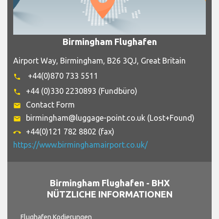
Birmingham Flughafen
Airport Way, Birmingham, B26 3QJ, Great Britain
+44(0)870 733 5511
phone
+44 (0)330 2230893 (Fundbüro)
phone
Contact Form
email
birmingham@luggage-point.co.uk (Lost+Found)
email
+44(0)121 782 8802 (fax)
call_end
https://www.birminghamairport.co.uk/
Birmingham Flughafen - BHX
NÜTZLICHE INFORMATIONEN
Flughafen Kodierungen