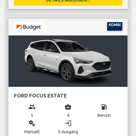
KOMBI
FORD FOCUS ESTATE
group
business_center
local_gas_station
5
4
Benzin
miscellaneous_services
login
Manuell
5 Ausgang