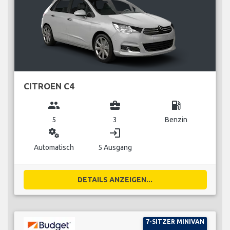
CITROEN C4
group
business_center
local_gas_station
5
3
Benzin
miscellaneous_services
login
Automatisch
5 Ausgang
DETAILS ANZEIGEN...
7-SITZER MINIVAN