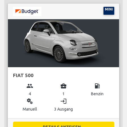
MINI
FIAT 500
group
business_center
local_gas_station
4
1
Benzin
miscellaneous_services
login
Manuell
3 Ausgang
DETAILS ANZEIGEN...