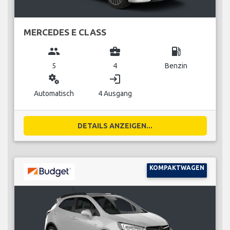
MERCEDES E CLASS
group
business_center
local_gas_station
5
4
Benzin
miscellaneous_services
login
Automatisch
4 Ausgang
DETAILS ANZEIGEN...
KOMPAKTWAGEN