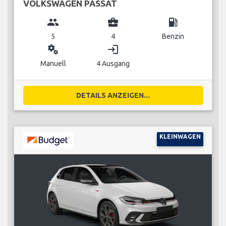
VOLKSWAGEN PASSAT
group
business_center
local_gas_station
5
4
Benzin
miscellaneous_services
login
Manuell
4 Ausgang
DETAILS ANZEIGEN...
KLEINWAGEN