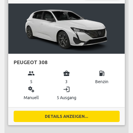
PEUGEOT 308
group
business_center
local_gas_station
5
3
Benzin
miscellaneous_services
login
Manuell
5 Ausgang
DETAILS ANZEIGEN...