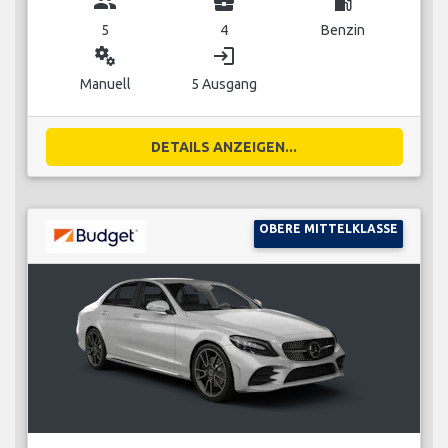
group
business_center
local_gas_station
5
4
Benzin
miscellaneous_services
login
Manuell
5 Ausgang
DETAILS ANZEIGEN...
OBERE MITTELKLASSE