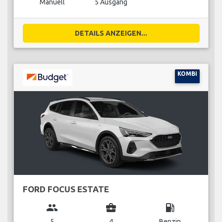
Manuell
5 Ausgang
DETAILS ANZEIGEN...
KOMBI
FORD FOCUS ESTATE
group
business_center
local_gas_station
5
4
Benzin