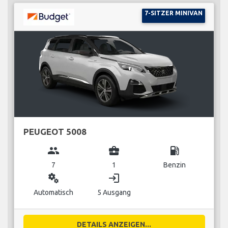
7-SITZER MINIVAN
PEUGEOT 5008
group
business_center
local_gas_station
7
1
Benzin
miscellaneous_services
login
Automatisch
5 Ausgang
DETAILS ANZEIGEN...