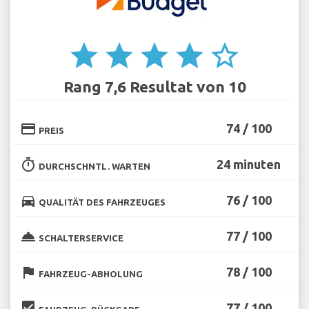
star
star
star
star
star_border
Rang 7,6 Resultat von 10
credit_card
74 / 100
PREIS
timer
24 minuten
DURCHSCHNTL. WARTEN
directions_car
76 / 100
QUALITÄT DES FAHRZEUGES
room_service
77 / 100
SCHALTERSERVICE
flag
78 / 100
FAHRZEUG-ABHOLUNG
beenhere
77 / 100