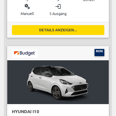
miscellaneous_services
login
Manuell
5 Ausgang
DETAILS ANZEIGEN...
MINI
HYUNDAI I10