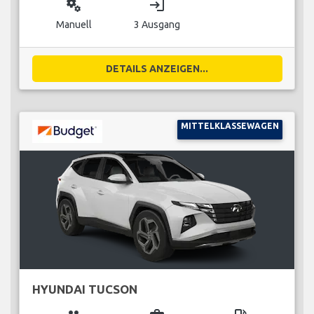
miscellaneous_services
login
Manuell
3 Ausgang
DETAILS ANZEIGEN...
MITTELKLASSEWAGEN
HYUNDAI TUCSON