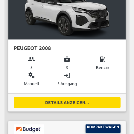
PEUGEOT 2008
group
business_center
local_gas_station
5
3
Benzin
miscellaneous_services
login
Manuell
5 Ausgang
DETAILS ANZEIGEN...
KOMPAKTWAGEN