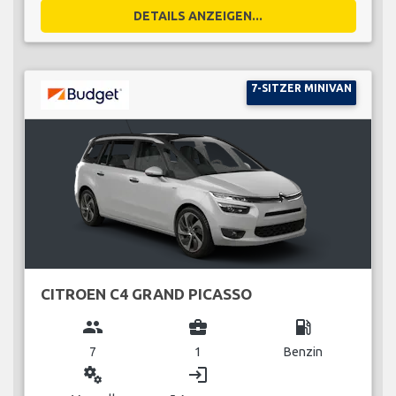
DETAILS ANZEIGEN...
7-SITZER MINIVAN
CITROEN C4 GRAND PICASSO
group
business_center
local_gas_station
7
1
Benzin
miscellaneous_services
login