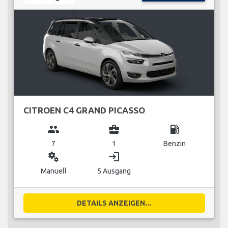
CITROEN C4 GRAND PICASSO
group
business_center
local_gas_station
7
1
Benzin
miscellaneous_services
login
Manuell
5 Ausgang
DETAILS ANZEIGEN...