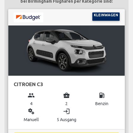
bei Birmingham Flughafen per Kategorie sind:
KLEINWAGEN
CITROEN C3
group
business_center
local_gas_station
4
2
Benzin
miscellaneous_services
login
Manuell
5 Ausgang