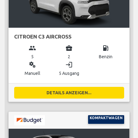
CITROEN C3 AIRCROSS
group
business_center
local_gas_station
5
2
Benzin
miscellaneous_services
login
Manuell
5 Ausgang
DETAILS ANZEIGEN...
KOMPAKTWAGEN