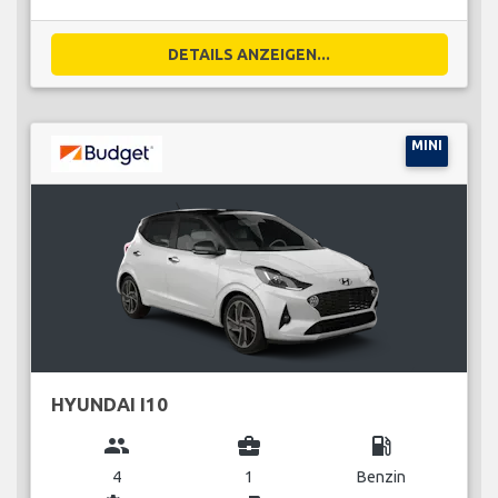
DETAILS ANZEIGEN...
MINI
HYUNDAI I10
group
business_center
local_gas_station
4
1
Benzin