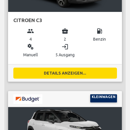
CITROEN C3
group
business_center
local_gas_station
4
2
Benzin
miscellaneous_services
login
Manuell
5 Ausgang
DETAILS ANZEIGEN...
KLEINWAGEN