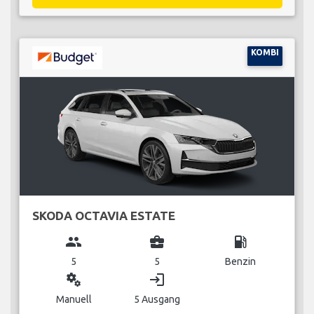
KOMBI
SKODA OCTAVIA ESTATE
group
business_center
local_gas_station
5
5
Benzin
miscellaneous_services
login
Manuell
5 Ausgang