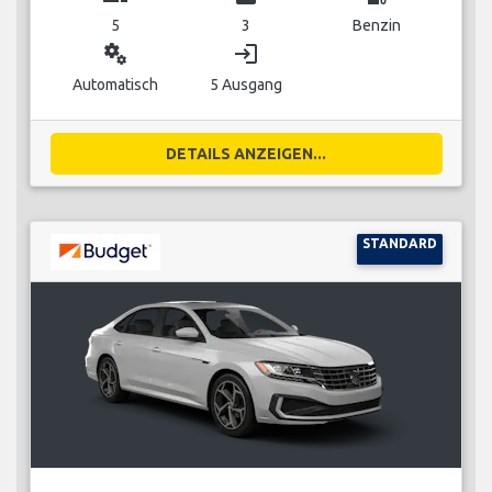
5
3
Benzin
miscellaneous_services
login
Automatisch
5 Ausgang
DETAILS ANZEIGEN...
STANDARD