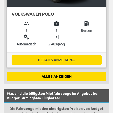
VOLKSWAGEN POLO
group
business_center
local_gas_station
5
2
Benzin
miscellaneous_services
login
Automatisch
5 Ausgang
DETAILS ANZEIGEN...
ALLES ANZEIGEN
Was sind die billigsten Mietfahrzeuge im Angebot bei
Budget Birmingham Flughafen?
Die Fahrzeuge mit den niedrigsten Preisen von Budget