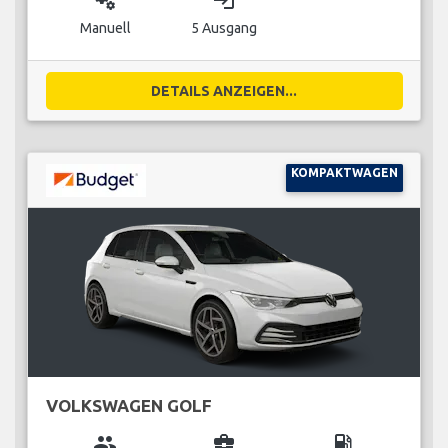
miscellaneous_services
login
Manuell
5 Ausgang
DETAILS ANZEIGEN...
KOMPAKTWAGEN
VOLKSWAGEN GOLF
group
business_center
local_gas_station