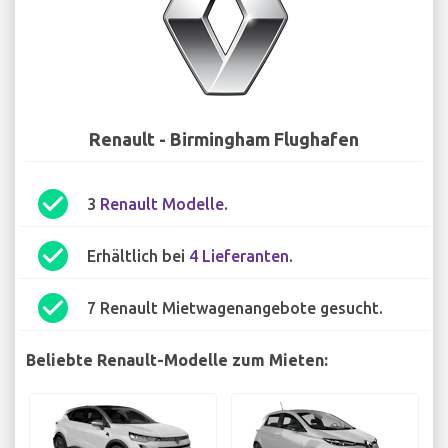
Renault - Birmingham Flughafen
check_circle
3
Renault Modelle
.
check_circle
Erhältlich bei
4 Lieferanten
.
check_circle
7 Renault Mietwagenangebote gesucht.
Beliebte Renault-Modelle zum Mieten: