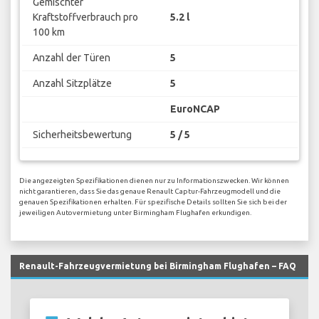
Gemischter
Kraftstoffverbrauch pro
5.2 l
100 km
Anzahl der Türen
5
Anzahl Sitzplätze
5
EuroNCAP
Sicherheitsbewertung
5 / 5
Die angezeigten Spezifikationen dienen nur zu Informationszwecken. Wir können
nicht garantieren, dass Sie das genaue Renault Captur-Fahrzeugmodell und die
genauen Spezifikationen erhalten. Für spezifische Details sollten Sie sich bei der
jeweiligen Autovermietung unter Birmingham Flughafen erkundigen.
Renault-Fahrzeugvermietung bei Birmingham Flughafen – FAQ