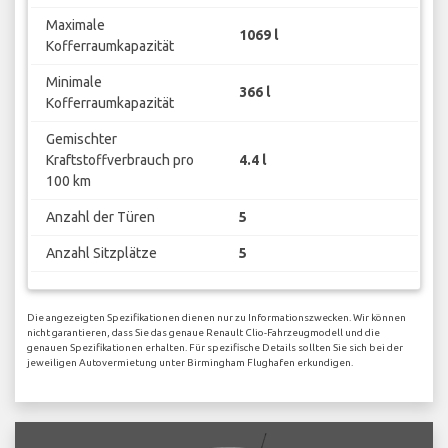
Maximale
1069 l
Kofferraumkapazität
Minimale
366 l
Kofferraumkapazität
Gemischter
Kraftstoffverbrauch pro
4.4 l
100 km
Anzahl der Türen
5
Anzahl Sitzplätze
5
Die angezeigten Spezifikationen dienen nur zu Informationszwecken. Wir können
nicht garantieren, dass Sie das genaue Renault Clio-Fahrzeugmodell und die
genauen Spezifikationen erhalten. Für spezifische Details sollten Sie sich bei der
jeweiligen Autovermietung unter Birmingham Flughafen erkundigen.