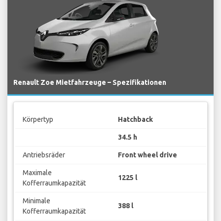
Renault Zoe Mietfahrzeuge – Spezifikationen
Körpertyp
Hatchback
34.5 h
Antriebsräder
Front wheel drive
Maximale
1225 l
Kofferraumkapazität
Minimale
388 l
Kofferraumkapazität