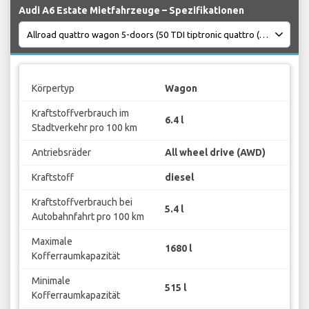
Audi A6 Estate Mietfahrzeuge – Spezifikationen
Körpertyp
Wagon
Kraftstoffverbrauch im
6.4 l
Stadtverkehr pro 100 km
Antriebsräder
All wheel drive (AWD)
Kraftstoff
diesel
Kraftstoffverbrauch bei
5.4 l
Autobahnfahrt pro 100 km
Maximale
1680 l
Kofferraumkapazität
Minimale
515 l
Kofferraumkapazität