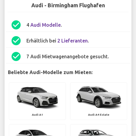
Audi - Birmingham Flughafen
check_circle
4
Audi Modelle
.
check_circle
Erhältlich bei
2 Lieferanten
.
check_circle
7 Audi Mietwagenangebote gesucht.
Beliebte Audi-Modelle zum Mieten:
Audi A1
Audi A4 Estate