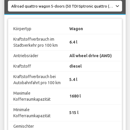
Körpertyp
Wagon
Kraftstoffverbrauch im
6.4 l
Stadtverkehr pro 100 km
Antriebsräder
All wheel drive (AWD)
Kraftstoff
diesel
Kraftstoffverbrauch bei
5.4 l
Autobahnfahrt pro 100 km
Maximale
1680 l
Kofferraumkapazität
Minimale
515 l
Kofferraumkapazität
Gemischter