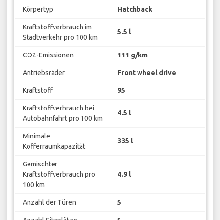
Körpertyp
Hatchback
Kraftstoffverbrauch im
5.5 l
Stadtverkehr pro 100 km
CO2-Emissionen
111 g/km
Antriebsräder
Front wheel drive
Kraftstoff
95
Kraftstoffverbrauch bei
4.5 l
Autobahnfahrt pro 100 km
Minimale
335 l
Kofferraumkapazität
Gemischter
Kraftstoffverbrauch pro
4.9 l
100 km
Anzahl der Türen
5
Anzahl Sitzplätze
5