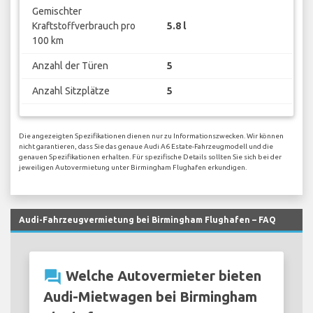
Gemischter
Kraftstoffverbrauch pro
5.8 l
100 km
Anzahl der Türen
5
Anzahl Sitzplätze
5
Die angezeigten Spezifikationen dienen nur zu Informationszwecken. Wir können
nicht garantieren, dass Sie das genaue Audi A6 Estate-Fahrzeugmodell und die
genauen Spezifikationen erhalten. Für spezifische Details sollten Sie sich bei der
jeweiligen Autovermietung unter Birmingham Flughafen erkundigen.
Audi-Fahrzeugvermietung bei Birmingham Flughafen – FAQ
question_answer
Welche Autovermieter bieten
Audi-Mietwagen bei Birmingham