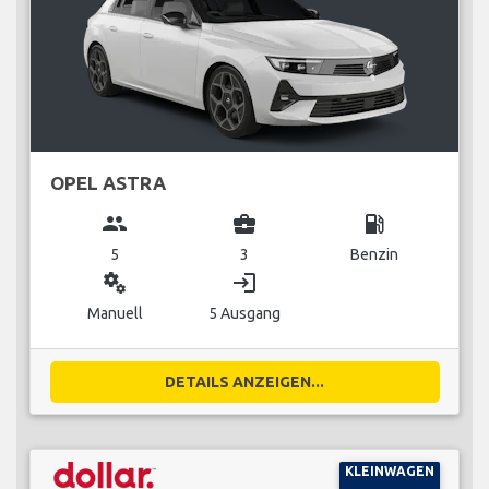
OPEL ASTRA
group
business_center
local_gas_station
5
3
Benzin
miscellaneous_services
login
Manuell
5 Ausgang
DETAILS ANZEIGEN...
KLEINWAGEN