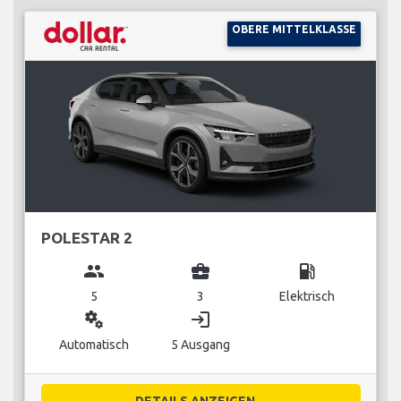
OBERE MITTELKLASSE
POLESTAR 2
group
business_center
local_gas_station
5
3
Elektrisch
miscellaneous_services
login
Automatisch
5 Ausgang
DETAILS ANZEIGEN...