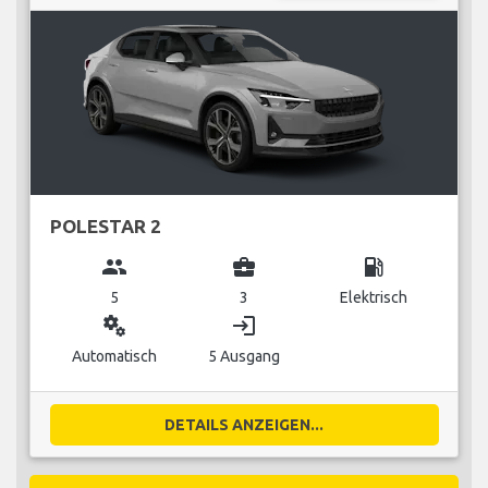
POLESTAR 2
group
business_center
local_gas_station
5
3
Elektrisch
miscellaneous_services
login
Automatisch
5 Ausgang
DETAILS ANZEIGEN...