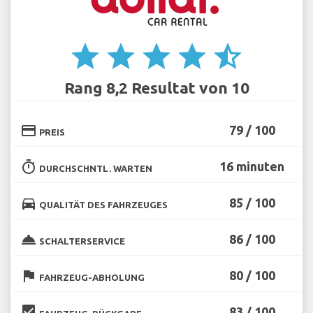
star
star
star
star
star_half
Rang 8,2 Resultat von 10
credit_card
79 / 100
PREIS
timer
16 minuten
DURCHSCHNTL. WARTEN
directions_car
85 / 100
QUALITÄT DES FAHRZEUGES
room_service
86 / 100
SCHALTERSERVICE
flag
80 / 100
FAHRZEUG-ABHOLUNG
beenhere
83 / 100