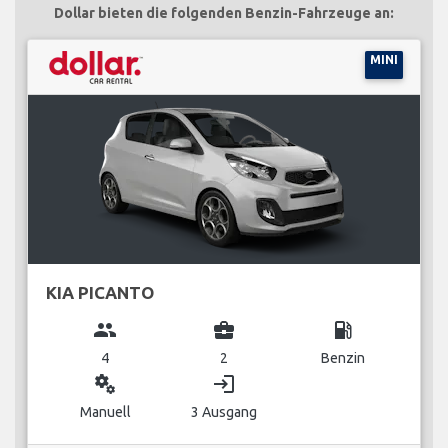
Dollar bieten die folgenden Benzin-Fahrzeuge an:
MINI
KIA PICANTO
group
business_center
local_gas_station
4
2
Benzin
miscellaneous_services
login
Manuell
3 Ausgang