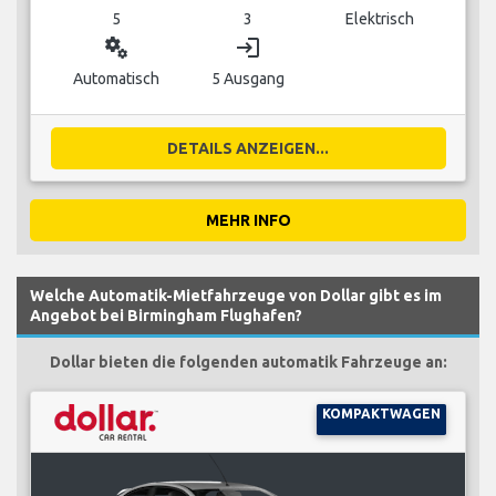
5
3
Elektrisch
miscellaneous_services
login
Automatisch
5 Ausgang
DETAILS ANZEIGEN...
MEHR INFO
Welche Automatik-Mietfahrzeuge von Dollar gibt es im
Angebot bei Birmingham Flughafen?
Dollar bieten die folgenden automatik Fahrzeuge an:
KOMPAKTWAGEN