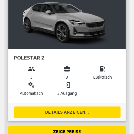
POLESTAR 2
group
business_center
local_gas_station
5
3
Elektrisch
miscellaneous_services
login
Automatisch
5 Ausgang
DETAILS ANZEIGEN...
ZEIGE PREISE