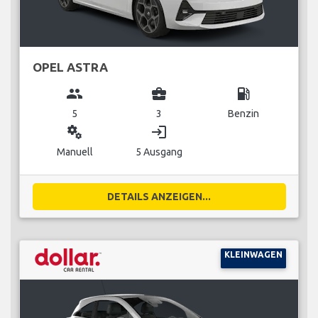
OPEL ASTRA
group
business_center
local_gas_station
5
3
Benzin
miscellaneous_services
login
Manuell
5 Ausgang
DETAILS ANZEIGEN...
KLEINWAGEN