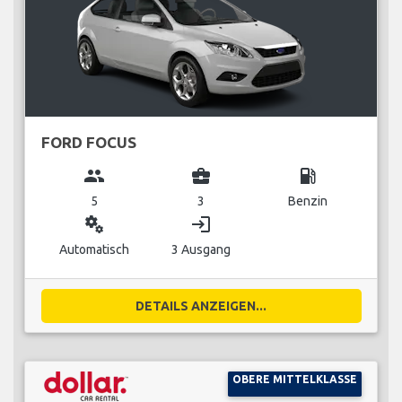
FORD FOCUS
group
business_center
local_gas_station
5
3
Benzin
miscellaneous_services
login
Automatisch
3 Ausgang
DETAILS ANZEIGEN...
OBERE MITTELKLASSE