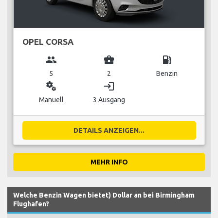
OPEL CORSA
group
business_center
local_gas_station
5
2
Benzin
miscellaneous_services
login
Manuell
3 Ausgang
DETAILS ANZEIGEN...
MEHR INFO
Welche Benzin Wagen bietet) Dollar an bei Birmingham
Flughafen?