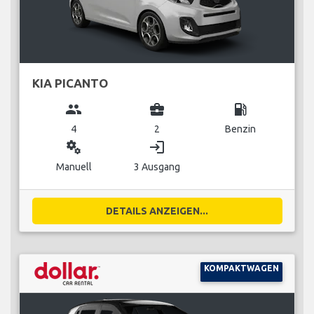
KIA PICANTO
group
business_center
local_gas_station
4
2
Benzin
miscellaneous_services
login
Manuell
3 Ausgang
DETAILS ANZEIGEN...
KOMPAKTWAGEN