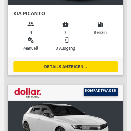
KIA PICANTO
group
business_center
local_gas_station
4
2
Benzin
miscellaneous_services
login
Manuell
3 Ausgang
DETAILS ANZEIGEN...
KOMPAKTWAGEN