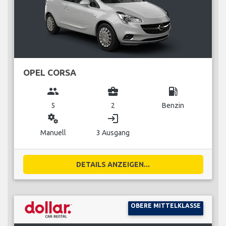
OPEL CORSA
group
business_center
local_gas_station
5
2
Benzin
miscellaneous_services
login
Manuell
3 Ausgang
DETAILS ANZEIGEN...
OBERE MITTELKLASSE