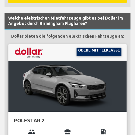
Welche elektrischen Mietfahrzeuge gibt es bei Dollar im
Angebot durch Birmingham Flughafen?
Dollar bieten die folgenden elektrischen Fahrzeuge an:
OBERE MITTELKLASSE
POLESTAR 2
group
business_center
local_gas_station