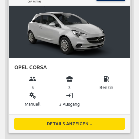
OPEL CORSA
group
business_center
local_gas_station
5
2
Benzin
miscellaneous_services
login
Manuell
3 Ausgang
DETAILS ANZEIGEN...