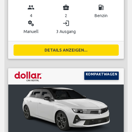
group
business_center
local_gas_station
4
2
Benzin
miscellaneous_services
login
Manuell
3 Ausgang
DETAILS ANZEIGEN...
KOMPAKTWAGEN