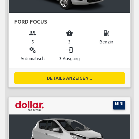
FORD FOCUS
group
business_center
local_gas_station
5
3
Benzin
miscellaneous_services
login
Automatisch
3 Ausgang
DETAILS ANZEIGEN...
MINI