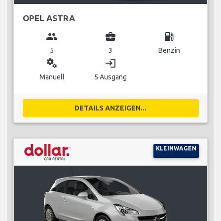
OPEL ASTRA
group
business_center
local_gas_station
5
3
Benzin
miscellaneous_services
login
Manuell
5 Ausgang
DETAILS ANZEIGEN...
KLEINWAGEN