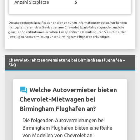
Anzahl Sitzplätze
5
Die angezeigten Spezifikationen dienen nur zu Informationszwecken. Wir können
nicht garantieren, dass Sie das genaue Chevrolet Spark-Fahrzeugmodell und die
genauen Spezifikationen erhalten. Für spezifische Details sollten Sie sich bei der
jeweiligen Autovermietung unter Birmingham Flughafen erkundigen.
Chevrolet-Fahrzeugvermietung bei Birmingham Flughafen –
FAQ
question_answer
Welche Autovermieter bieten
Chevrolet-Mietwagen bei
Birmingham Flughafen an?
Die folgenden Autovermietungen bei
Birmingham Flughafen bieten eine Reihe
von Modellen von Chevrolet an: