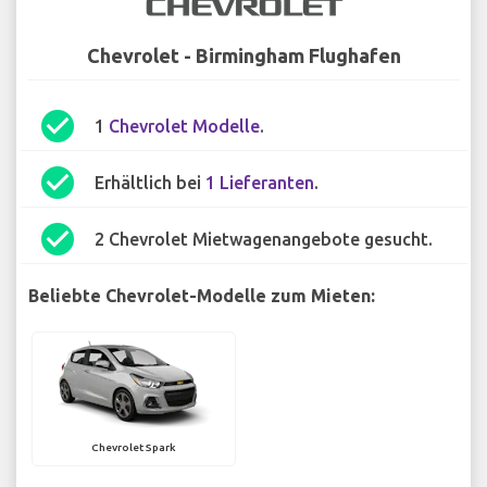
Chevrolet - Birmingham Flughafen
check_circle
1
Chevrolet Modelle
.
check_circle
Erhältlich bei
1 Lieferanten
.
check_circle
2 Chevrolet Mietwagenangebote gesucht.
Beliebte Chevrolet-Modelle zum Mieten:
Chevrolet Spark