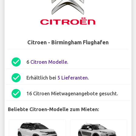
Citroen - Birmingham Flughafen
check_circle
6
Citroen Modelle
.
check_circle
Erhältlich bei
5 Lieferanten
.
check_circle
16 Citroen Mietwagenangebote gesucht.
Beliebte Citroen-Modelle zum Mieten: