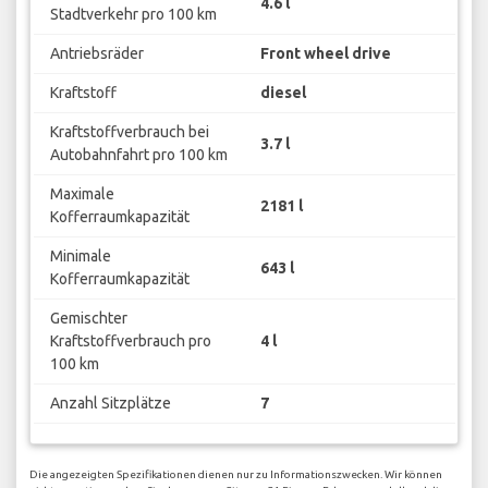
4.6 l
Stadtverkehr pro 100 km
Antriebsräder
Front wheel drive
Kraftstoff
diesel
Kraftstoffverbrauch bei
3.7 l
Autobahnfahrt pro 100 km
Maximale
2181 l
Kofferraumkapazität
Minimale
643 l
Kofferraumkapazität
Gemischter
Kraftstoffverbrauch pro
4 l
100 km
Anzahl Sitzplätze
7
Die angezeigten Spezifikationen dienen nur zu Informationszwecken. Wir können