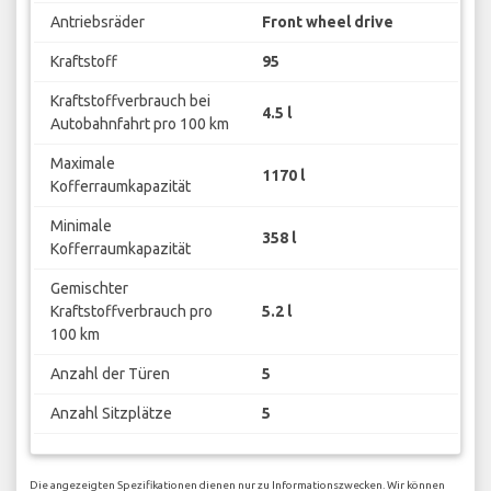
Antriebsräder
Front wheel drive
Kraftstoff
95
Kraftstoffverbrauch bei
4.5 l
Autobahnfahrt pro 100 km
Maximale
1170 l
Kofferraumkapazität
Minimale
358 l
Kofferraumkapazität
Gemischter
Kraftstoffverbrauch pro
5.2 l
100 km
Anzahl der Türen
5
Anzahl Sitzplätze
5
Die angezeigten Spezifikationen dienen nur zu Informationszwecken. Wir können