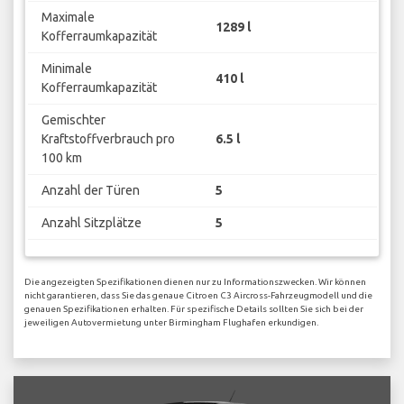
Maximale
1289 l
Kofferraumkapazität
Minimale
410 l
Kofferraumkapazität
Gemischter
Kraftstoffverbrauch pro
6.5 l
100 km
Anzahl der Türen
5
Anzahl Sitzplätze
5
Die angezeigten Spezifikationen dienen nur zu Informationszwecken. Wir können
nicht garantieren, dass Sie das genaue Citroen C3 Aircross-Fahrzeugmodell und die
genauen Spezifikationen erhalten. Für spezifische Details sollten Sie sich bei der
jeweiligen Autovermietung unter Birmingham Flughafen erkundigen.