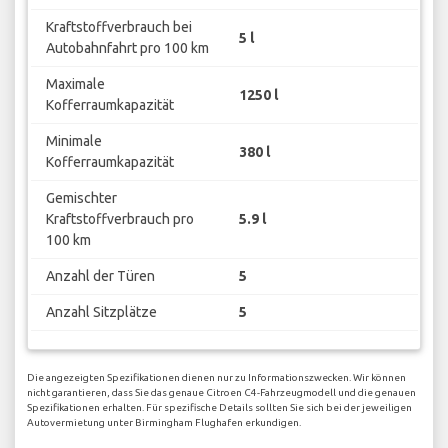
Kraftstoffverbrauch bei
5 l
Autobahnfahrt pro 100 km
Maximale
1250 l
Kofferraumkapazität
Minimale
380 l
Kofferraumkapazität
Gemischter
Kraftstoffverbrauch pro
5.9 l
100 km
Anzahl der Türen
5
Anzahl Sitzplätze
5
Die angezeigten Spezifikationen dienen nur zu Informationszwecken. Wir können
nicht garantieren, dass Sie das genaue Citroen C4-Fahrzeugmodell und die genauen
Spezifikationen erhalten. Für spezifische Details sollten Sie sich bei der jeweiligen
Autovermietung unter Birmingham Flughafen erkundigen.