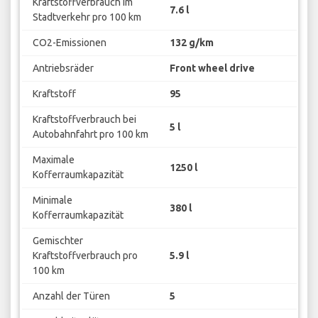
Kraftstoffverbrauch im
7.6 l
Stadtverkehr pro 100 km
CO2-Emissionen
132 g/km
Antriebsräder
Front wheel drive
Kraftstoff
95
Kraftstoffverbrauch bei
5 l
Autobahnfahrt pro 100 km
Maximale
1250 l
Kofferraumkapazität
Minimale
380 l
Kofferraumkapazität
Gemischter
Kraftstoffverbrauch pro
5.9 l
100 km
Anzahl der Türen
5