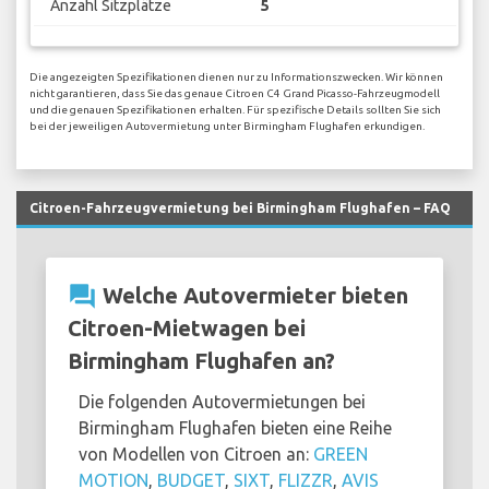
Anzahl Sitzplätze
5
Die angezeigten Spezifikationen dienen nur zu Informationszwecken. Wir können
nicht garantieren, dass Sie das genaue Citroen C4 Grand Picasso-Fahrzeugmodell
und die genauen Spezifikationen erhalten. Für spezifische Details sollten Sie sich
bei der jeweiligen Autovermietung unter Birmingham Flughafen erkundigen.
Citroen-Fahrzeugvermietung bei Birmingham Flughafen – FAQ
question_answer
Welche Autovermieter bieten
Citroen-Mietwagen bei
Birmingham Flughafen an?
Die folgenden Autovermietungen bei
Birmingham Flughafen bieten eine Reihe
von Modellen von Citroen an:
GREEN
MOTION
,
BUDGET
,
SIXT
,
FLIZZR
,
AVIS