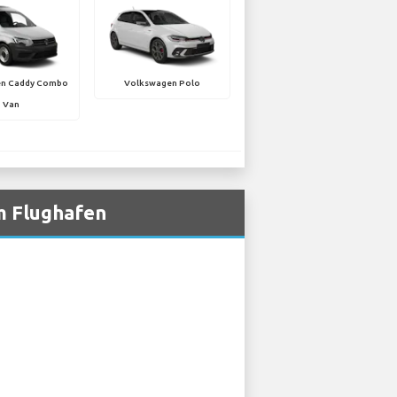
en Caddy Combo
Volkswagen Polo
Van
m Flughafen