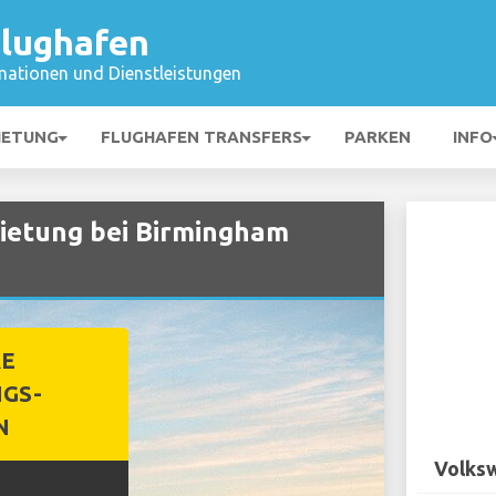
lughafen
mationen und Dienstleistungen
IETUNG
FLUGHAFEN TRANSFERS
PARKEN
INFO
etung bei Birmingham
RE
GS-
N
Volksw