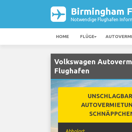
Birmingham F
Notwendige Flughafen Infor
HOME
FLÜGE
AUTOVERM
Volkswagen Autovermi
Flughafen
UNSCHLAGBA
AUTOVERMIETUN
SCHNÄPPCHE
Abholort