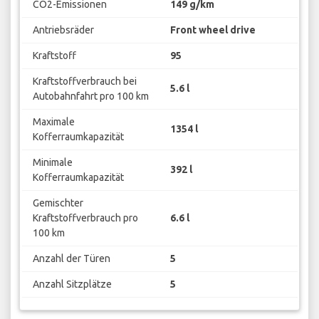
CO2-Emissionen
149 g/km
Antriebsräder
Front wheel drive
Kraftstoff
95
Kraftstoffverbrauch bei
5.6 l
Autobahnfahrt pro 100 km
Maximale
1354 l
Kofferraumkapazität
Minimale
392 l
Kofferraumkapazität
Gemischter
Kraftstoffverbrauch pro
6.6 l
100 km
Anzahl der Türen
5
Anzahl Sitzplätze
5