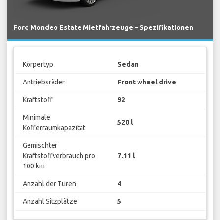
Ford Mondeo Estate Mietfahrzeuge – Spezifikationen
Körpertyp
Sedan
Antriebsräder
Front wheel drive
Kraftstoff
92
Minimale
520 l
Kofferraumkapazität
Gemischter
Kraftstoffverbrauch pro
7.11 l
100 km
Anzahl der Türen
4
Anzahl Sitzplätze
5