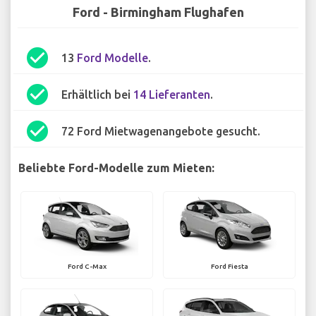
Ford - Birmingham Flughafen
check_circle
13
Ford Modelle
.
check_circle
Erhältlich bei
14 Lieferanten
.
check_circle
72 Ford Mietwagenangebote gesucht.
Beliebte Ford-Modelle zum Mieten:
Ford C-Max
Ford Fiesta