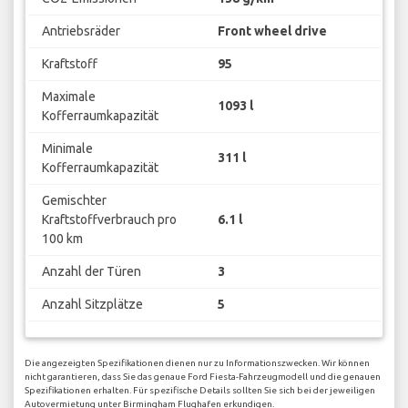
Antriebsräder
Front wheel drive
Kraftstoff
95
Maximale
1093 l
Kofferraumkapazität
Minimale
311 l
Kofferraumkapazität
Gemischter
Kraftstoffverbrauch pro
6.1 l
100 km
Anzahl der Türen
3
Anzahl Sitzplätze
5
Die angezeigten Spezifikationen dienen nur zu Informationszwecken. Wir können
nicht garantieren, dass Sie das genaue Ford Fiesta-Fahrzeugmodell und die genauen
Spezifikationen erhalten. Für spezifische Details sollten Sie sich bei der jeweiligen
Autovermietung unter Birmingham Flughafen erkundigen.