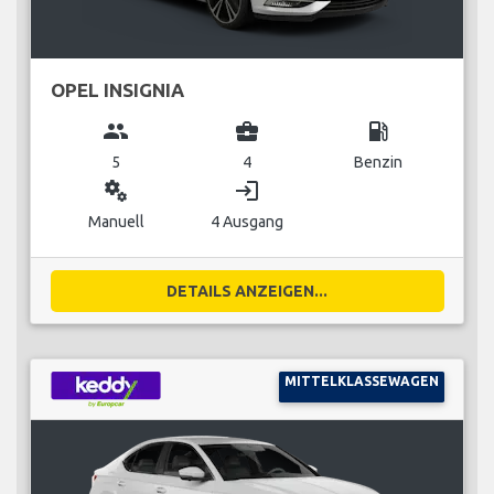
OPEL INSIGNIA
group
business_center
local_gas_station
5
4
Benzin
miscellaneous_services
login
Manuell
4 Ausgang
DETAILS ANZEIGEN...
MITTELKLASSEWAGEN