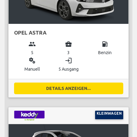
OPEL ASTRA
group
business_center
local_gas_station
5
3
Benzin
miscellaneous_services
login
Manuell
5 Ausgang
DETAILS ANZEIGEN...
KLEINWAGEN