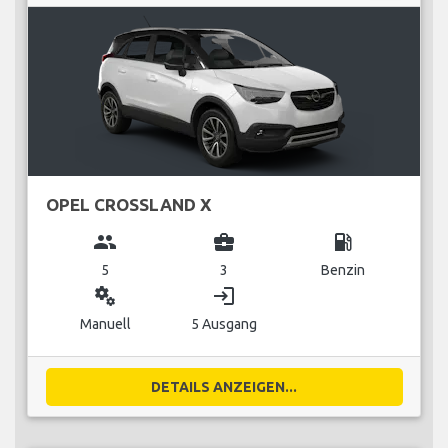
OPEL CROSSLAND X
group
business_center
local_gas_station
5
3
Benzin
miscellaneous_services
login
Manuell
5 Ausgang
DETAILS ANZEIGEN...