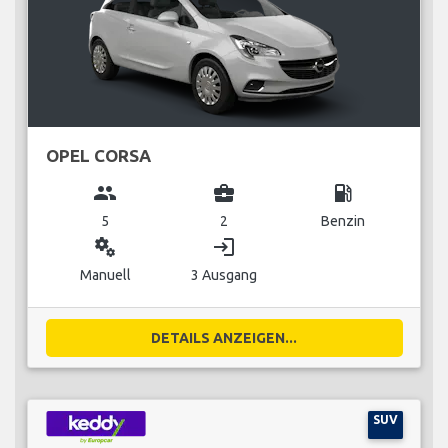
OPEL CORSA
group
business_center
local_gas_station
5
2
Benzin
miscellaneous_services
login
Manuell
3 Ausgang
DETAILS ANZEIGEN...
SUV