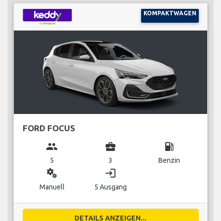
KOMPAKTWAGEN
FORD FOCUS
group
business_center
local_gas_station
5
3
Benzin
miscellaneous_services
login
Manuell
5 Ausgang
DETAILS ANZEIGEN...