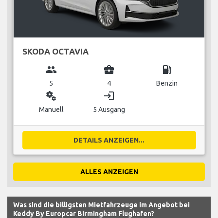
SKODA OCTAVIA
group
business_center
local_gas_station
5
4
Benzin
miscellaneous_services
login
Manuell
5 Ausgang
DETAILS ANZEIGEN...
ALLES ANZEIGEN
Was sind die billigsten Mietfahrzeuge im Angebot bei
Keddy By Europcar Birmingham Flughafen?