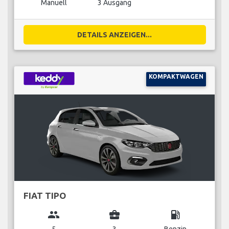
Manuell
3 Ausgang
DETAILS ANZEIGEN...
KOMPAKTWAGEN
FIAT TIPO
group
business_center
local_gas_station
5
3
Benzin