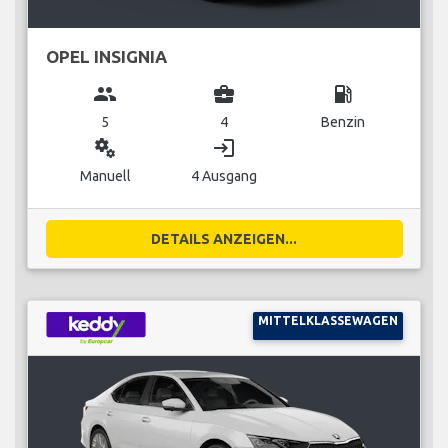
OPEL INSIGNIA
group
business_center
local_gas_station
5
4
Benzin
miscellaneous_services
login
Manuell
4 Ausgang
DETAILS ANZEIGEN...
MITTELKLASSEWAGEN