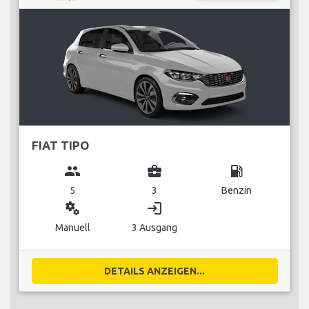
FIAT TIPO
group
business_center
local_gas_station
5
3
Benzin
miscellaneous_services
login
Manuell
3 Ausgang
DETAILS ANZEIGEN...