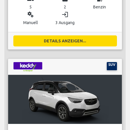
5
2
Benzin
miscellaneous_services
login
Manuell
3 Ausgang
DETAILS ANZEIGEN...
SUV