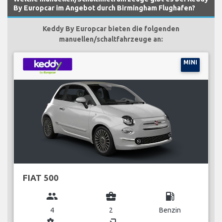
By Europcar im Angebot durch Birmingham Flughafen?
Keddy By Europcar bieten die folgenden
manuellen/schaltfahrzeuge an:
MINI
FIAT 500
group
business_center
local_gas_station
4
2
Benzin