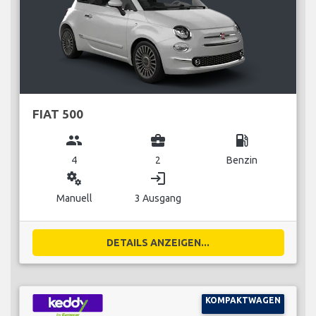
FIAT 500
group
business_center
local_gas_station
4
2
Benzin
miscellaneous_services
login
Manuell
3 Ausgang
DETAILS ANZEIGEN...
KOMPAKTWAGEN