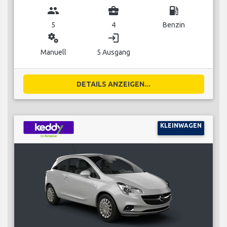
group
business_center
local_gas_station
5
4
Benzin
miscellaneous_services
login
Manuell
5 Ausgang
DETAILS ANZEIGEN...
KLEINWAGEN