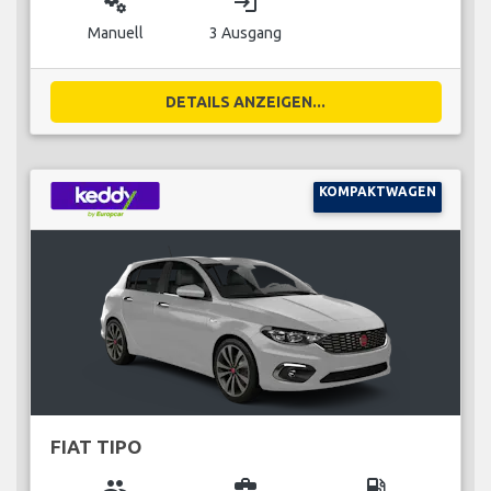
miscellaneous_services
login
Manuell
3 Ausgang
DETAILS ANZEIGEN...
KOMPAKTWAGEN
FIAT TIPO
group
business_center
local_gas_station