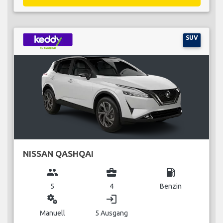
SUV
NISSAN QASHQAI
group
business_center
local_gas_station
5
4
Benzin
miscellaneous_services
login
Manuell
5 Ausgang