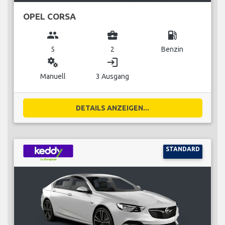
OPEL CORSA
group
business_center
local_gas_station
5
2
Benzin
miscellaneous_services
login
Manuell
3 Ausgang
DETAILS ANZEIGEN...
STANDARD