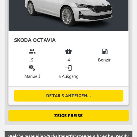
SKODA OCTAVIA
group
business_center
local_gas_station
5
4
Benzin
miscellaneous_services
login
Manuell
5 Ausgang
DETAILS ANZEIGEN...
ZEIGE PREISE
Welche manuellen/Schaltmietfahrzeuge gibt es bei Keddy