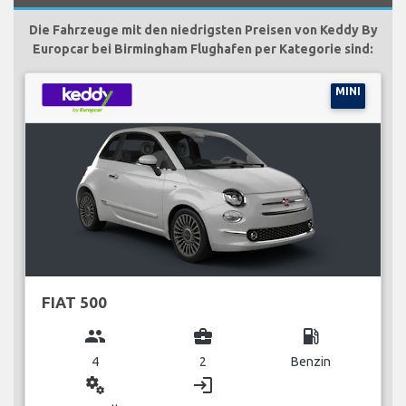
Die Fahrzeuge mit den niedrigsten Preisen von Keddy By
Europcar bei Birmingham Flughafen per Kategorie sind:
MINI
FIAT 500
group
business_center
local_gas_station
4
2
Benzin
miscellaneous_services
login