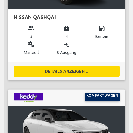
NISSAN QASHQAI
group
business_center
local_gas_station
5
4
Benzin
miscellaneous_services
login
Manuell
5 Ausgang
DETAILS ANZEIGEN...
KOMPAKTWAGEN