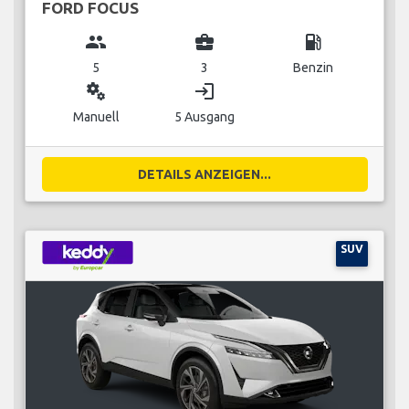
FORD FOCUS
group
business_center
local_gas_station
5
3
Benzin
miscellaneous_services
login
Manuell
5 Ausgang
DETAILS ANZEIGEN...
SUV