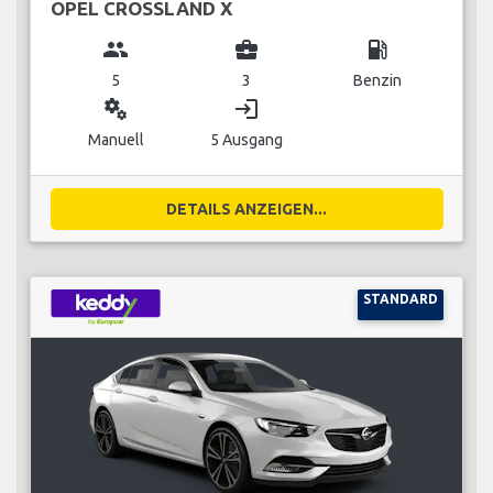
OPEL CROSSLAND X
group
business_center
local_gas_station
5
3
Benzin
miscellaneous_services
login
Manuell
5 Ausgang
DETAILS ANZEIGEN...
STANDARD