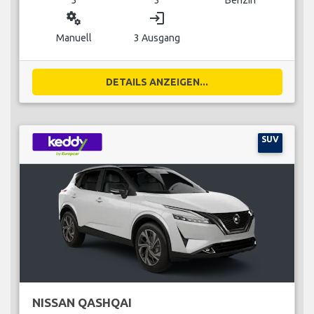
miscellaneous_services
login
Manuell
3 Ausgang
DETAILS ANZEIGEN...
SUV
NISSAN QASHQAI