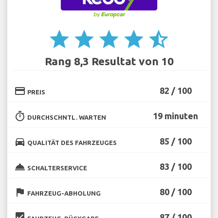
star
star
star
star
star_half
Rang 8,3 Resultat von 10
credit_card
82 / 100
PREIS
timer
19 minuten
DURCHSCHNTL. WARTEN
directions_car
85 / 100
QUALITÄT DES FAHRZEUGES
room_service
83 / 100
SCHALTERSERVICE
flag
80 / 100
FAHRZEUG-ABHOLUNG
beenhere
87 / 100