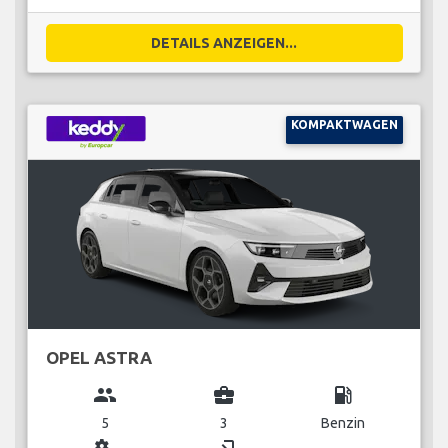
DETAILS ANZEIGEN...
KOMPAKTWAGEN
OPEL ASTRA
group
business_center
local_gas_station
5
3
Benzin