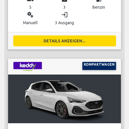
5
3
Benzin
miscellaneous_services
login
Manuell
3 Ausgang
DETAILS ANZEIGEN...
KOMPAKTWAGEN