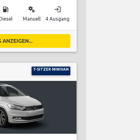
local_gas_station
miscellaneous_services
login
Diesel
Manuell
4 Ausgang
 ANZEIGEN...
7-SITZER MINIVAN