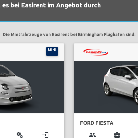
 es bei Easirent im Angebot durch
Die Mietfahrzeuge von Easirent bei Birmingham Flughafen sind:
MINI
FORD FIESTA
miscellaneous_services
login
group
business_center