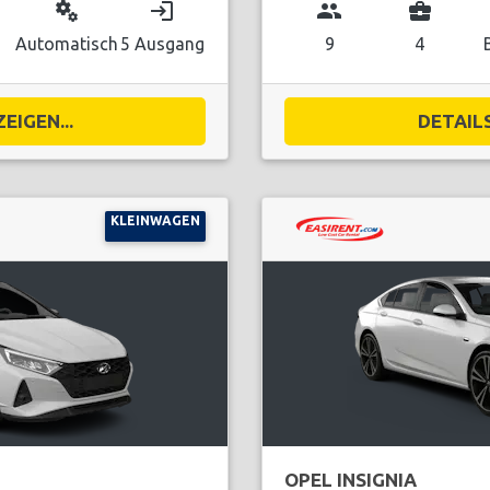
miscellaneous_services
login
group
business_center
Automatisch
5 Ausgang
9
4
EIGEN...
DETAILS
KLEINWAGEN
OPEL INSIGNIA