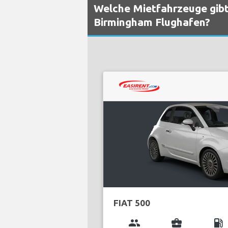
Welche Mietfahrzeuge gibt
Birmingham Flughafen?
FIAT 500
group
business_center
local_gas_station