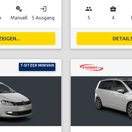
miscellaneous_services
login
group
business_center
n
Manuell
5 Ausgang
5
4
EIGEN...
DETAILS
7-SITZER MINIVAN