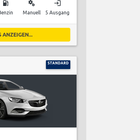
local_gas_station
miscellaneous_services
login
Benzin
Manuell
5 Ausgang
 ANZEIGEN...
STANDARD