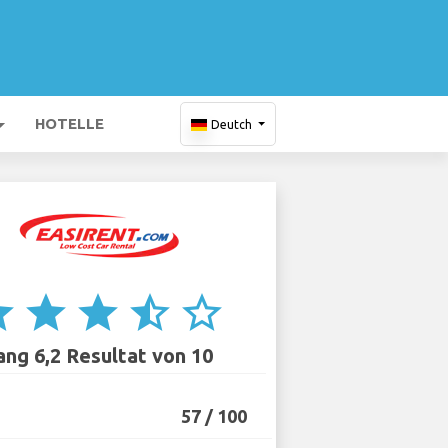
HOTELLE
Deutch
ar
star
star
star_half
star_border
ang 6,2 Resultat von 10
57 / 100