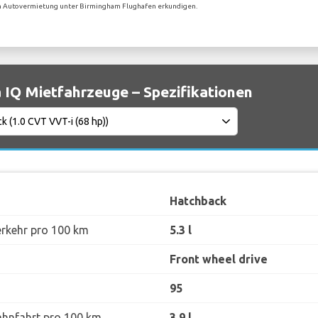
igen Autovermietung unter Birmingham Flughafen erkundigen.
 IQ Mietfahrzeuge – Spezifikationen
Hatchback
erkehr pro 100 km
5.3 l
Front wheel drive
95
ahnfahrt pro 100 km
3.9 l