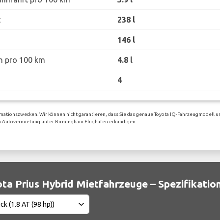
t
238 l
146 l
h pro 100 km
4.8 l
4
mationszwecken. Wir können nicht garantieren, dass Sie das genaue Toyota IQ-Fahrzeugmodell un
igen Autovermietung unter Birmingham Flughafen erkundigen.
ta Prius Hybrid Mietfahrzeuge – Spezifikatio