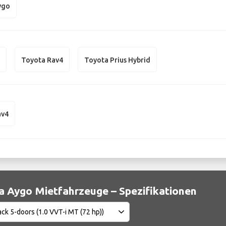
ygo
Q
Toyota Rav4
Toyota Prius Hybrid
av4
a Aygo Mietfahrzeuge – Spezifikationen