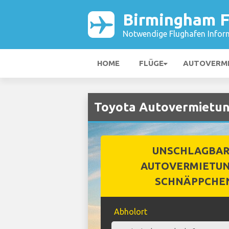
Birmingham F
Notwendige Flughafen Infor
HOME
FLÜGE
AUTOVERM
Toyota Autovermietun
UNSCHLAGBA
AUTOVERMIETUN
SCHNÄPPCHE
Abholort