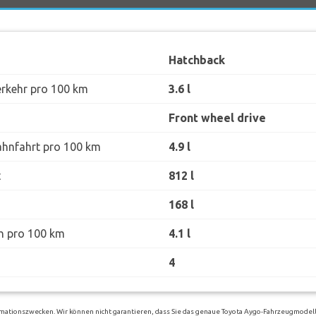
Hatchback
erkehr pro 100 km
3.6 l
Front wheel drive
ahnfahrt pro 100 km
4.9 l
t
812 l
168 l
h pro 100 km
4.1 l
4
rmationszwecken. Wir können nicht garantieren, dass Sie das genaue Toyota Aygo-Fahrzeugmodell