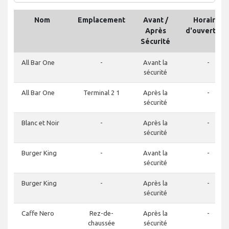
Nom
Emplacement
Avant /
Horaires
Après
d'ouverture
Sécurité
All Bar One
-
Avant la
-
sécurité
All Bar One
Terminal 2 1
Après la
-
sécurité
Blanc et Noir
-
Après la
-
sécurité
Burger King
-
Avant la
-
sécurité
Burger King
-
Après la
-
sécurité
Caffe Nero
Rez-de-
Après la
-
chaussée
sécurité