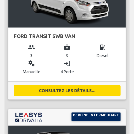
FORD TRANSIT SWB VAN
group
business_center
local_gas_station
3
3
Diesel
miscellaneous_services
login
Manuelle
4 Porte
CONSULTEZ LES DÉTAILS...
BERLINE INTERMÉDIAIRE