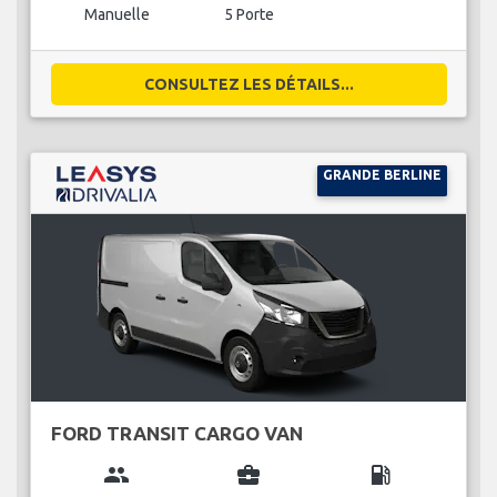
Manuelle
5 Porte
CONSULTEZ LES DÉTAILS...
GRANDE BERLINE
FORD TRANSIT CARGO VAN
group
business_center
local_gas_station