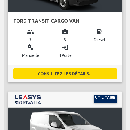
FORD TRANSIT CARGO VAN
group
business_center
local_gas_station
3
3
Diesel
miscellaneous_services
login
Manuelle
4 Porte
CONSULTEZ LES DÉTAILS...
UTILITAIRE