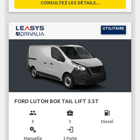
CONSULTEZ LES DÉTAILS...
UTILITAIRE
FORD LUTON BOX TAIL LIFT 3.5T
group
business_center
local_gas_station
3
3
Diesel
miscellaneous_services
login
Manuelle
3 Porte