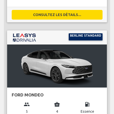
CONSULTEZ LES DÉTAILS...
BERLINE STANDARD
FORD MONDEO
group
business_center
local_gas_station
5
4
Essence