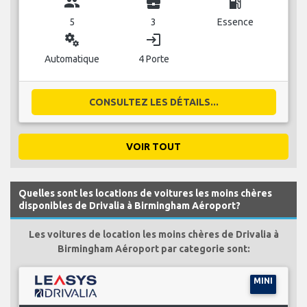
group
business_center
local_gas_station
5
3
Essence
miscellaneous_services
login
Automatique
4 Porte
CONSULTEZ LES DÉTAILS...
VOIR TOUT
Quelles sont les locations de voitures les moins chères
disponibles de Drivalia à Birmingham Aéroport?
Les voitures de location les moins chères de Drivalia à
Birmingham Aéroport par categorie sont:
MINI