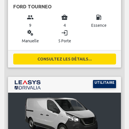
FORD TOURNEO
group
business_center
local_gas_station
9
4
Essence
miscellaneous_services
login
Manuelle
5 Porte
CONSULTEZ LES DÉTAILS...
UTILITAIRE