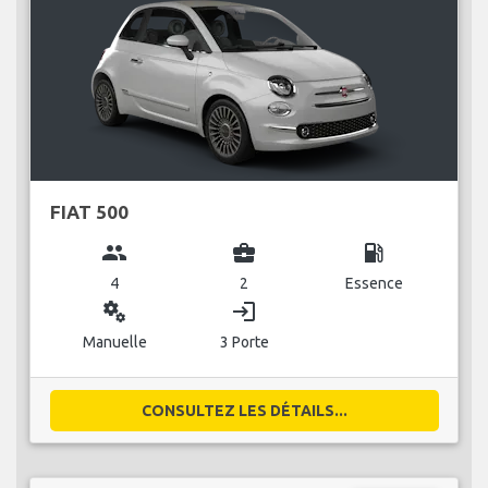
FIAT 500
group
business_center
local_gas_station
4
2
Essence
miscellaneous_services
login
Manuelle
3 Porte
CONSULTEZ LES DÉTAILS...