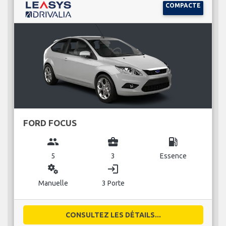
COMPACTE
FORD FOCUS
group
business_center
local_gas_station
5
3
Essence
miscellaneous_services
login
Manuelle
3 Porte
CONSULTEZ LES DÉTAILS...