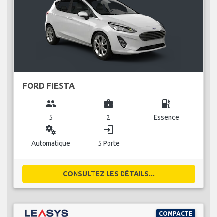
FORD FIESTA
group
business_center
local_gas_station
5
2
Essence
miscellaneous_services
login
Automatique
5 Porte
CONSULTEZ LES DÉTAILS...
COMPACTE