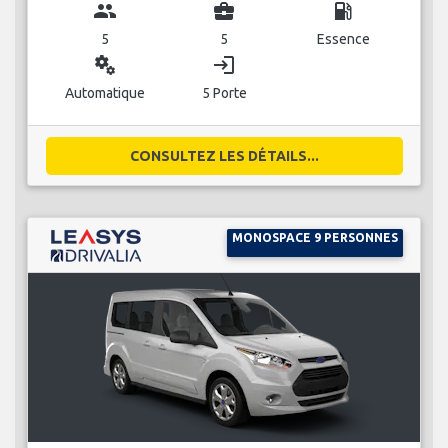
group
business_center
local_gas_station
5
5
Essence
miscellaneous_services
login
Automatique
5 Porte
CONSULTEZ LES DÉTAILS...
MONOSPACE 9 PERSONNES