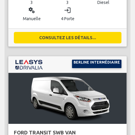
3
3
Diesel
miscellaneous_services
login
Manuelle
4 Porte
CONSULTEZ LES DÉTAILS...
BERLINE INTERMÉDIAIRE
FORD TRANSIT SWB VAN