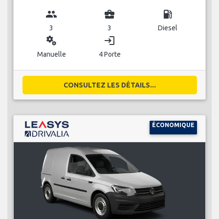
group
business_center
local_gas_station
3
3
Diesel
miscellaneous_services
login
Manuelle
4 Porte
CONSULTEZ LES DÉTAILS...
ÉCONOMIQUE