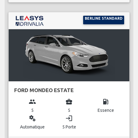
BERLINE STANDARD
FORD MONDEO ESTATE
group
business_center
local_gas_station
5
5
Essence
miscellaneous_services
login
Automatique
5 Porte