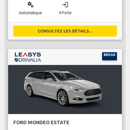
miscellaneous_services
login
Automatique
4 Porte
CONSULTEZ LES DÉTAILS...
BREAK
FORD MONDEO ESTATE