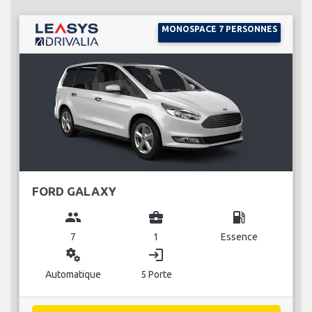
MONOSPACE 7 PERSONNES
FORD GALAXY
group
business_center
local_gas_station
7
1
Essence
miscellaneous_services
login
Automatique
5 Porte