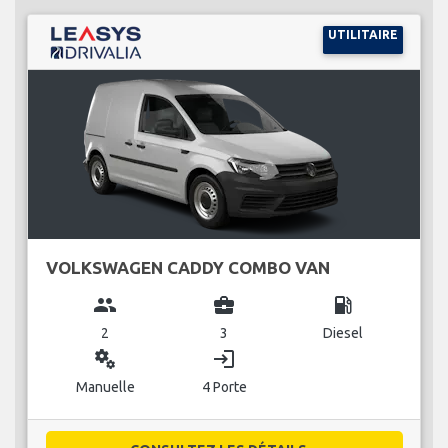
UTILITAIRE
VOLKSWAGEN CADDY COMBO VAN
group
business_center
local_gas_station
2
3
Diesel
miscellaneous_services
login
Manuelle
4 Porte