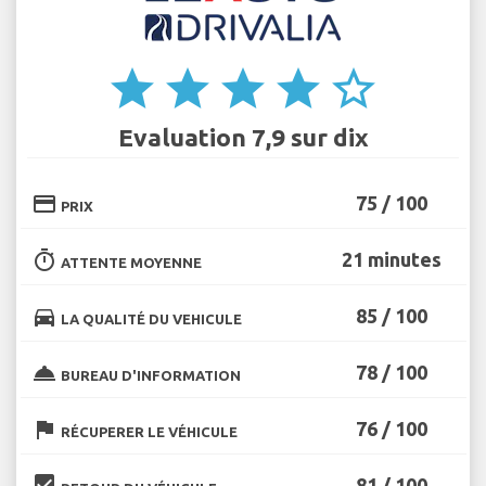
star
star
star
star
star_border
Evaluation 7,9 sur dix
credit_card
75 / 100
PRIX
timer
21 minutes
ATTENTE MOYENNE
directions_car
85 / 100
LA QUALITÉ DU VEHICULE
room_service
78 / 100
BUREAU D'INFORMATION
flag
76 / 100
RÉCUPERER LE VÉHICULE
beenhere
81 / 100