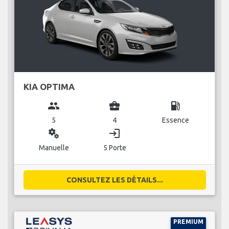
KIA OPTIMA
group
business_center
local_gas_station
5
4
Essence
miscellaneous_services
login
Manuelle
5 Porte
CONSULTEZ LES DÉTAILS...
PREMIUM