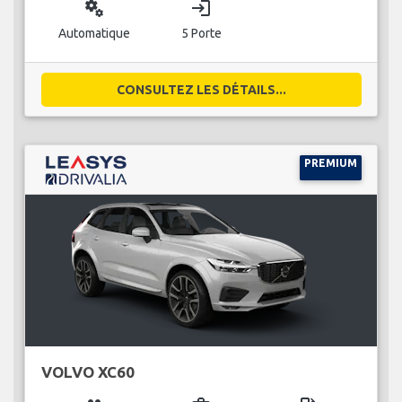
miscellaneous_services
login
Automatique
5 Porte
CONSULTEZ LES DÉTAILS...
PREMIUM
VOLVO XC60