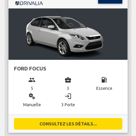
FORD FOCUS
group
business_center
local_gas_station
5
3
Essence
miscellaneous_services
login
Manuelle
3 Porte
CONSULTEZ LES DÉTAILS...