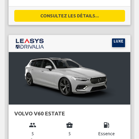
CONSULTEZ LES DÉTAILS...
LUXE
VOLVO V60 ESTATE
group
business_center
local_gas_station
5
5
Essence