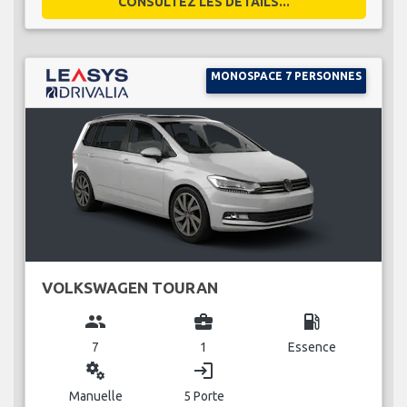
CONSULTEZ LES DÉTAILS...
MONOSPACE 7 PERSONNES
VOLKSWAGEN TOURAN
group
business_center
local_gas_station
7
1
Essence
miscellaneous_services
login
Manuelle
5 Porte