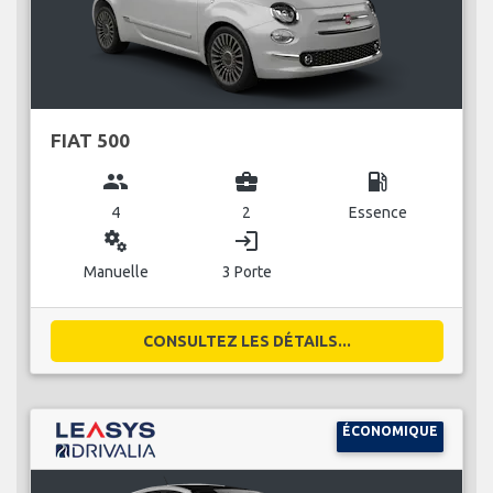
FIAT 500
group
business_center
local_gas_station
4
2
Essence
miscellaneous_services
login
Manuelle
3 Porte
CONSULTEZ LES DÉTAILS...
ÉCONOMIQUE