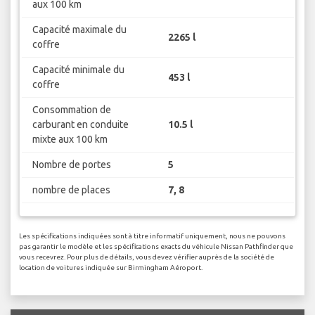
aux 100 km
Capacité maximale du
2265 l
coffre
Capacité minimale du
453 l
coffre
Consommation de
carburant en conduite
10.5 l
mixte aux 100 km
Nombre de portes
5
nombre de places
7, 8
Les spécifications indiquées sont à titre informatif uniquement, nous ne pouvons
pas garantir le modèle et les spécifications exacts du véhicule Nissan Pathfinder que
vous recevrez. Pour plus de détails, vous devez vérifier auprès de la société de
location de voitures indiquée sur Birmingham Aéroport.