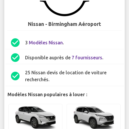
Nissan - Birmingham Aéroport
check_circle
3
Modèles Nissan
.
check_circle
Disponible auprès de
7 fournisseurs
.
25 Nissan devis de location de voiture
check_circle
recherchés.
Modèles Nissan populaires à louer :