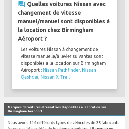
question_answer
Quelles voitures Nissan avec
changement de vitesse
manuel/manuel sont disponibles à
la location chez Birmingham
Aéroport ?
Les voitures Nissan à changement de
vitesse manuelle/à levier suivantes sont
disponibles à la location sur Birmingham
Aéroport :
Nissan Pathfinder
,
Nissan
Qashqai
,
Nissan X-Trail
Marques de voitures alternatives disponibles à la location sur
Birmingham Aéroport
Nous avons 114 différents types de véhicules de 25 fabricants
fourni par 16 sociétés de location de voitures à Birmingham