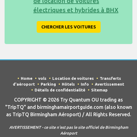
de location de voitures
électriques et hybrides à BHX
CHERCHER LES VOITURES
Home
vols
Location de voitures
Transferts
d'aéroport
Parking
Hôtels
Info
Avertissement
Détails de confidentialité
Sitemap
COPYRIGHT © 2026 Try Quantum OU trading as
"TripTQ" and birminghamairportguide.com (also known
as TripTQ Birmingham Aéroport) / All Rights Reserved.
AVERTISSEMENT - ce site n'est pas le site officiel de Birmingham
Aéroport