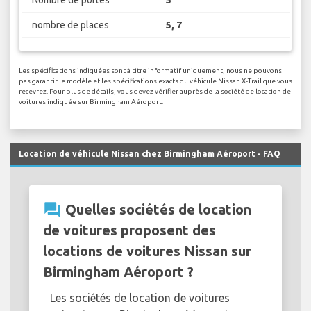
Nombre de portes
5
nombre de places
5, 7
Les spécifications indiquées sont à titre informatif uniquement, nous ne pouvons
pas garantir le modèle et les spécifications exacts du véhicule Nissan X-Trail que vous
recevrez. Pour plus de détails, vous devez vérifier auprès de la société de location de
voitures indiquée sur Birmingham Aéroport.
Location de véhicule Nissan chez Birmingham Aéroport - FAQ
question_answer
Quelles sociétés de location
de voitures proposent des
locations de voitures Nissan sur
Birmingham Aéroport ?
Les sociétés de location de voitures