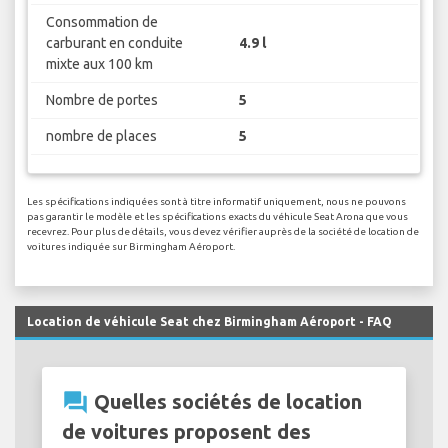
Consommation de
carburant en conduite
4.9 l
mixte aux 100 km
Nombre de portes
5
nombre de places
5
Les spécifications indiquées sont à titre informatif uniquement, nous ne pouvons
pas garantir le modèle et les spécifications exacts du véhicule Seat Arona que vous
recevrez. Pour plus de détails, vous devez vérifier auprès de la société de location de
voitures indiquée sur Birmingham Aéroport.
Location de véhicule Seat chez Birmingham Aéroport - FAQ
question_answer
Quelles sociétés de location
de voitures proposent des