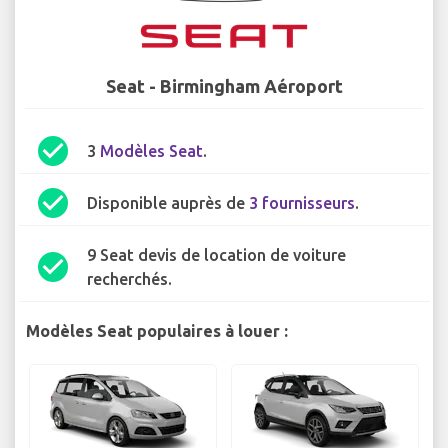
Seat - Birmingham Aéroport
check_circle
3
Modèles Seat
.
check_circle
Disponible auprès de
3 fournisseurs
.
9 Seat devis de location de voiture
check_circle
recherchés.
Modèles Seat populaires à louer :