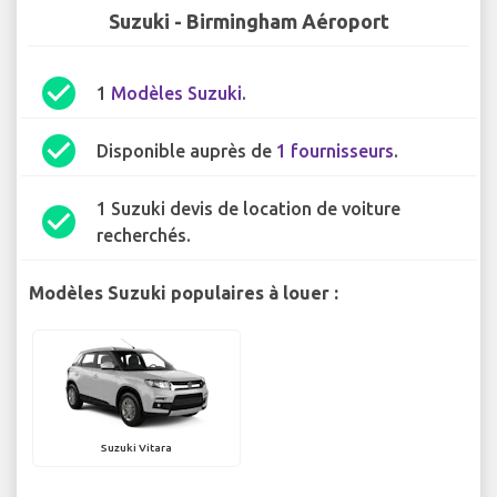
Suzuki - Birmingham Aéroport
check_circle
1
Modèles Suzuki
.
check_circle
Disponible auprès de
1 fournisseurs
.
1 Suzuki devis de location de voiture
check_circle
recherchés.
Modèles Suzuki populaires à louer :
Suzuki Vitara