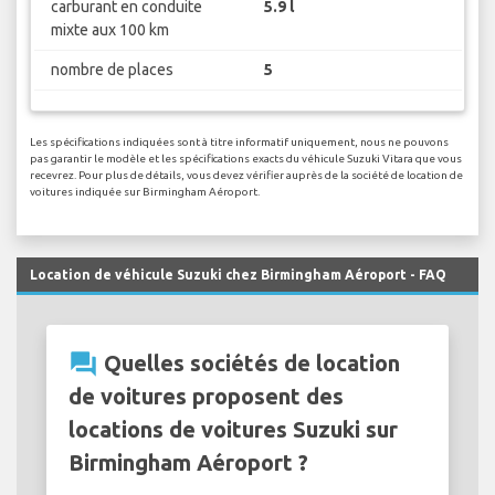
carburant en conduite
5.9 l
mixte aux 100 km
nombre de places
5
Les spécifications indiquées sont à titre informatif uniquement, nous ne pouvons
pas garantir le modèle et les spécifications exacts du véhicule Suzuki Vitara que vous
recevrez. Pour plus de détails, vous devez vérifier auprès de la société de location de
voitures indiquée sur Birmingham Aéroport.
Location de véhicule Suzuki chez Birmingham Aéroport - FAQ
question_answer
Quelles sociétés de location
de voitures proposent des
locations de voitures Suzuki sur
Birmingham Aéroport ?