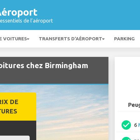
éroport
essentiels de l’aéroport
E VOITURES
TRANSFERTS D'AÉROPORT
PARKING
oitures chez Birmingham
RIX DE
Peug
TURES
check_circle
6