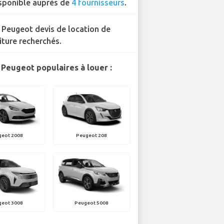
sponible auprès de
4 fournisseurs
.
 Peugeot devis de location de
iture recherchés.
Peugeot populaires à louer :
geot 2008
Peugeot 208
geot 3008
Peugeot 5008