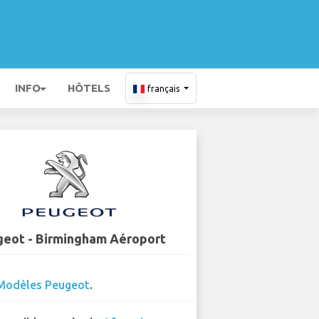
INFO
HÔTELS
français
eot - Birmingham Aéroport
Modèles Peugeot
.