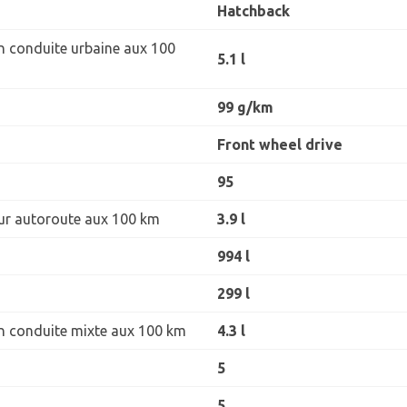
Hatchback
 conduite urbaine aux 100
5.1 l
99 g/km
Front wheel drive
95
r autoroute aux 100 km
3.9 l
994 l
299 l
 conduite mixte aux 100 km
4.3 l
5
5