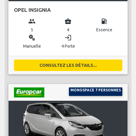
OPEL INSIGNIA
group
business_center
local_gas_station
5
4
Essence
miscellaneous_services
login
Manuelle
4 Porte
CONSULTEZ LES DÉTAILS...
MONOSPACE 7 PERSONNES