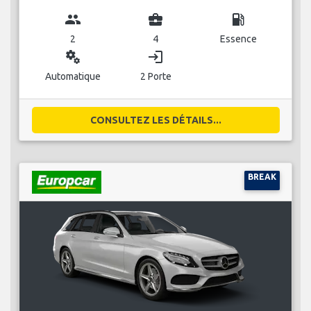
group
business_center
local_gas_station
2
4
Essence
miscellaneous_services
login
Automatique
2 Porte
CONSULTEZ LES DÉTAILS...
BREAK