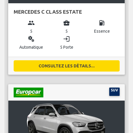
MERCEDES C CLASS ESTATE
group
business_center
local_gas_station
5
5
Essence
miscellaneous_services
login
Automatique
5 Porte
CONSULTEZ LES DÉTAILS...
SUV