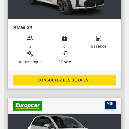
BMW X3
group
business_center
local_gas_station
5
6
Essence
miscellaneous_services
login
Automatique
5 Porte
CONSULTEZ LES DÉTAILS...
MINI