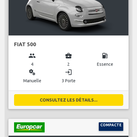
FIAT 500
group
business_center
local_gas_station
4
2
Essence
miscellaneous_services
login
Manuelle
3 Porte
CONSULTEZ LES DÉTAILS...
COMPACTE