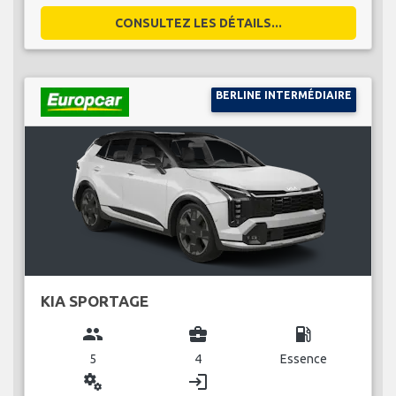
CONSULTEZ LES DÉTAILS...
BERLINE INTERMÉDIAIRE
KIA SPORTAGE
group
business_center
local_gas_station
5
4
Essence
miscellaneous_services
login