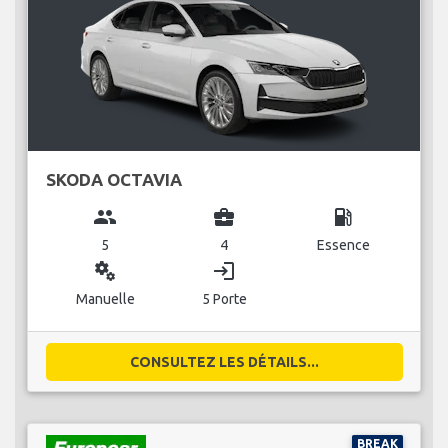
SKODA OCTAVIA
group
business_center
local_gas_station
5
4
Essence
miscellaneous_services
login
Manuelle
5 Porte
CONSULTEZ LES DÉTAILS...
BREAK