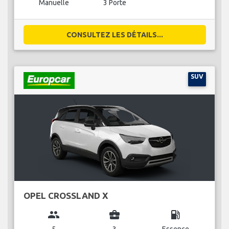
Manuelle
3 Porte
CONSULTEZ LES DÉTAILS...
SUV
OPEL CROSSLAND X
group
business_center
local_gas_station
5
3
Essence