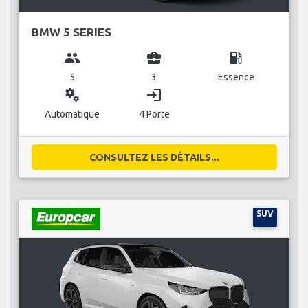
BMW 5 SERIES
group
business_center
local_gas_station
5
3
Essence
miscellaneous_services
login
Automatique
4 Porte
CONSULTEZ LES DÉTAILS...
SUV