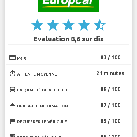
star
star
star
star
star_half
Evaluation 8,6 sur dix
credit_card
83 / 100
PRIX
timer
21 minutes
ATTENTE MOYENNE
directions_car
88 / 100
LA QUALITÉ DU VEHICULE
room_service
87 / 100
BUREAU D'INFORMATION
flag
85 / 100
RÉCUPERER LE VÉHICULE
beenhere
88 / 100