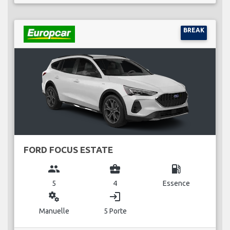
BREAK
FORD FOCUS ESTATE
group
business_center
local_gas_station
5
4
Essence
miscellaneous_services
login
Manuelle
5 Porte