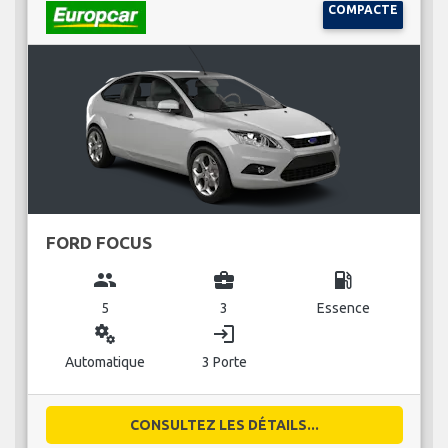
COMPACTE
FORD FOCUS
group
business_center
local_gas_station
5
3
Essence
miscellaneous_services
login
Automatique
3 Porte
CONSULTEZ LES DÉTAILS...