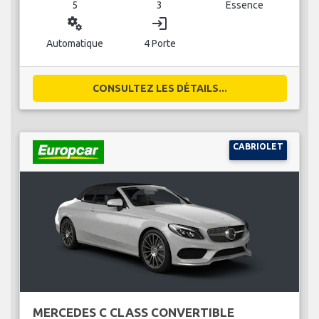
5
3
Essence
miscellaneous_services
login
Automatique
4 Porte
CONSULTEZ LES DÉTAILS...
CABRIOLET
MERCEDES C CLASS CONVERTIBLE