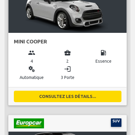
MINI COOPER
group
business_center
local_gas_station
4
2
Essence
miscellaneous_services
login
Automatique
3 Porte
CONSULTEZ LES DÉTAILS...
SUV