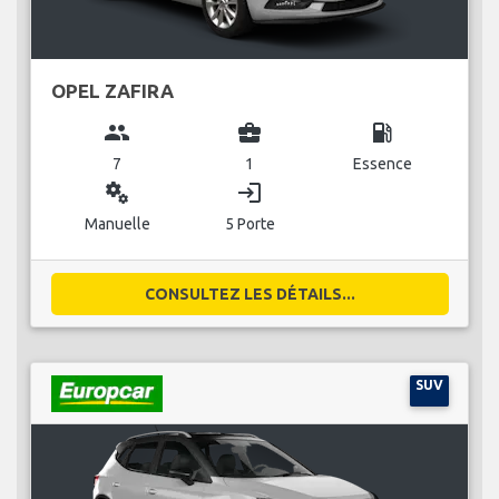
OPEL ZAFIRA
group
business_center
local_gas_station
7
1
Essence
miscellaneous_services
login
Manuelle
5 Porte
CONSULTEZ LES DÉTAILS...
SUV