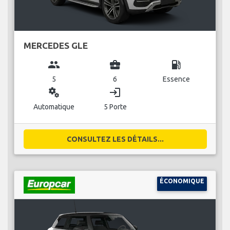
MERCEDES GLE
group
business_center
local_gas_station
5
6
Essence
miscellaneous_services
login
Automatique
5 Porte
CONSULTEZ LES DÉTAILS...
ÉCONOMIQUE