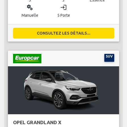
miscellaneous_services
login
Manuelle
5 Porte
CONSULTEZ LES DÉTAILS...
SUV
OPEL GRANDLAND X