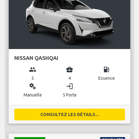
NISSAN QASHQAI
group
business_center
local_gas_station
5
4
Essence
miscellaneous_services
login
Manuelle
5 Porte
CONSULTEZ LES DÉTAILS...