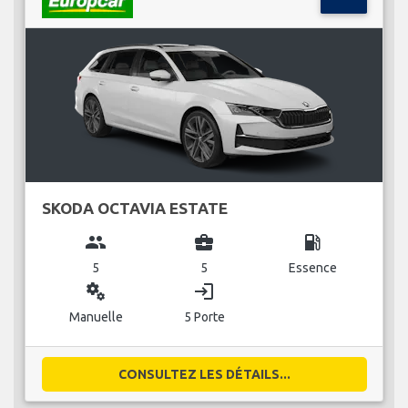
SKODA OCTAVIA ESTATE
group
business_center
local_gas_station
5
5
Essence
miscellaneous_services
login
Manuelle
5 Porte
CONSULTEZ LES DÉTAILS...