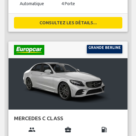
Automatique
4 Porte
CONSULTEZ LES DÉTAILS...
GRANDE BERLINE
MERCEDES C CLASS
group
business_center
local_gas_station