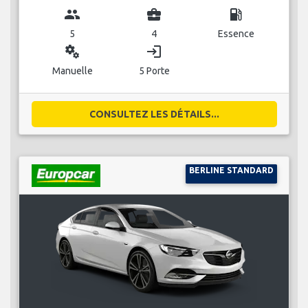
group
business_center
local_gas_station
5
4
Essence
miscellaneous_services
login
Manuelle
5 Porte
CONSULTEZ LES DÉTAILS...
BERLINE STANDARD