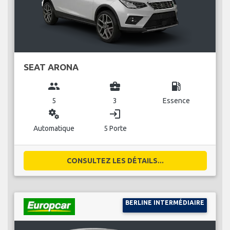
SEAT ARONA
group
business_center
local_gas_station
5
3
Essence
miscellaneous_services
login
Automatique
5 Porte
CONSULTEZ LES DÉTAILS...
BERLINE INTERMÉDIAIRE