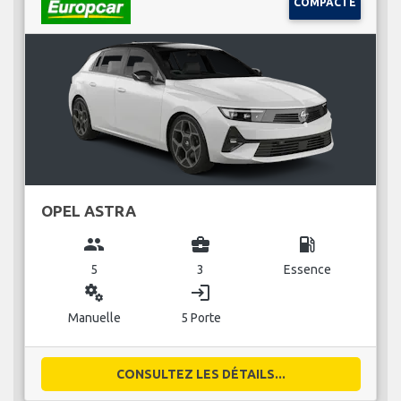
COMPACTE
OPEL ASTRA
group
business_center
local_gas_station
5
3
Essence
miscellaneous_services
login
Manuelle
5 Porte
CONSULTEZ LES DÉTAILS...