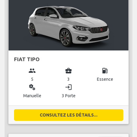
FIAT TIPO
group
business_center
local_gas_station
5
3
Essence
miscellaneous_services
login
Manuelle
3 Porte
CONSULTEZ LES DÉTAILS...