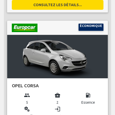
CONSULTEZ LES DÉTAILS...
ÉCONOMIQUE
OPEL CORSA
group
business_center
local_gas_station
5
2
Essence
miscellaneous_services
login