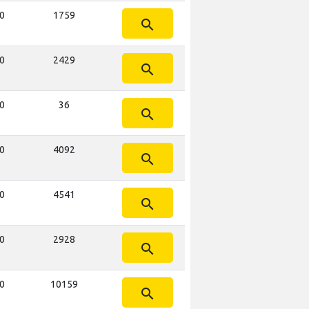
10
1759
search
10
2429
search
10
36
search
10
4092
search
10
4541
search
10
2928
search
10
10159
search