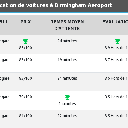
ocation de voitures à Birmingham Aéroport
EUIL
PRIX
TEMPS MOYEN
EVALUATI
D'ATTENTE
emoji_events
emoji_events
rogare
24 minutes
85/100
8,9 Hors de 
rogare
83/100
19 minutes
8,7 Hors de 
rogare
83/100
21 minutes
8,6 Hors de 
emoji_events
rogare
79/100
8,5 Hors de 
2 minutes
rogare
81/100
22 minutes
8,5 Hors de 