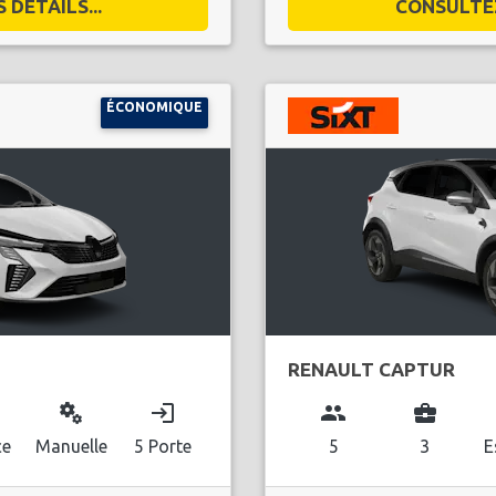
DÉTAILS...
CONSULTEZ
ÉCONOMIQUE
RENAULT CAPTUR
miscellaneous_services
login
group
business_center
ce
Manuelle
5 Porte
5
3
E