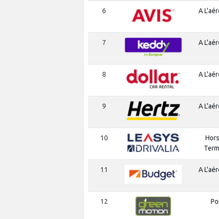
6
A L'aé
7
A L'aé
8
A L'aé
9
A L'aé
10
Hors
Term
11
A L'aé
12
Po