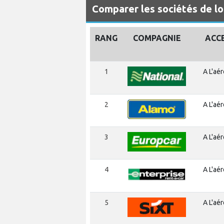
Comparer les sociétés de l
RANG
COMPAGNIE
ACC
1
A L'aé
2
A L'aé
3
A L'aé
4
A L'aé
5
A L'aé