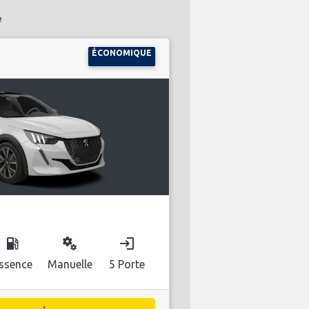
e
ÉCONOMIQUE
local_gas_station
miscellaneous_services
login
ssence
Manuelle
5 Porte