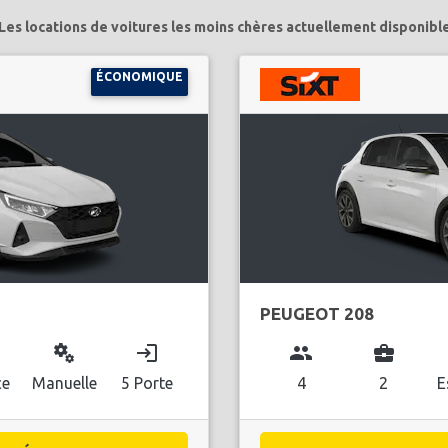
Les locations de voitures les moins chères actuellement disponibl
ÉCONOMIQUE
PEUGEOT 208
miscellaneous_services
login
group
business_center
ce
Manuelle
5 Porte
4
2
E