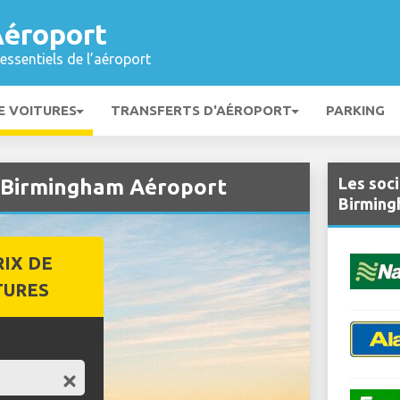
éroport
essentiels de l’aéroport
E VOITURES
TRANSFERTS D'AÉROPORT
PARKING
Les soci
à Birmingham Aéroport
Birming
RIX DE
TURES