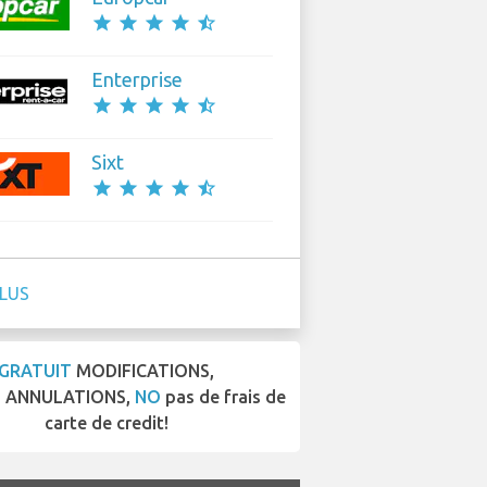
star
star
star
star
star_half
Enterprise
star
star
star
star
star_half
Sixt
star
star
star
star
star_half
PLUS
GRATUIT
MODIFICATIONS,
T
ANNULATIONS,
NO
pas de frais de
carte de credit!