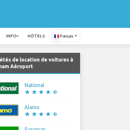
INFO
HÔTELS
français
étés de location de voitures à
ham Aéroport
National
star
star
star
star
star_half
Alamo
star
star
star
star
star_half
Europcar