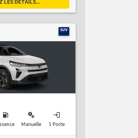
 LES DÉTAILS...
SUV
local_gas_station
miscellaneous_services
login
ssence
Manuelle
5 Porte