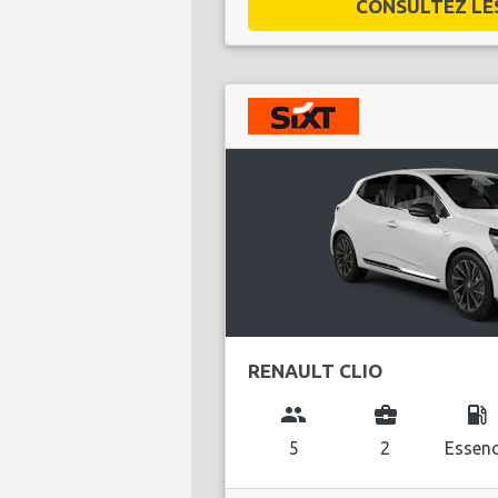
CONSULTEZ LES 
RENAULT CLIO
group
business_center
local_gas_station
5
2
Essen