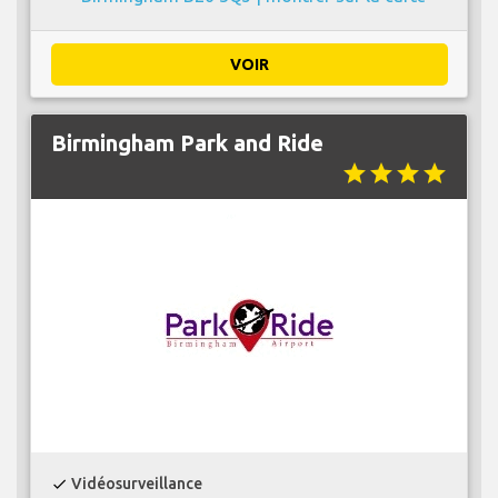
VOIR
Birmingham Park and Ride
star
star
star
star
Vidéosurveillance
check