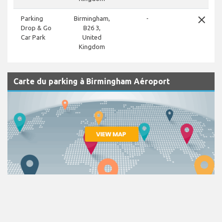
close
Parking
Birmingham,
-
Drop & Go
B26 3,
Car Park
United
Kingdom
Carte du parking à Birmingham Aéroport