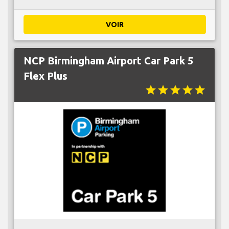
VOIR
NCP Birmingham Airport Car Park 5
Flex Plus
star
star
star
star
star