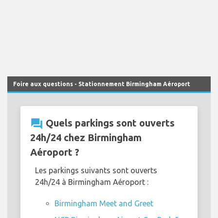
Foire aux questions - Stationnement Birmingham Aéroport
question_answer
Quels parkings sont ouverts
24h/24 chez Birmingham
Aéroport ?
Les parkings suivants sont ouverts
24h/24 à Birmingham Aéroport :
Birmingham Meet and Greet