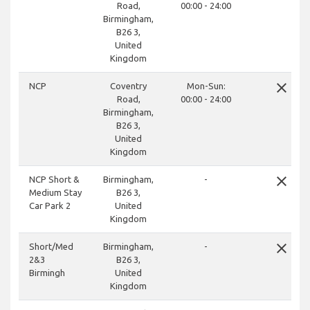
Road,
00:00 - 24:00
Birmingham,
B26 3,
United
Kingdom
close
NCP
Coventry
Mon-Sun:
Road,
00:00 - 24:00
Birmingham,
B26 3,
United
Kingdom
close
NCP Short &
Birmingham,
-
Medium Stay
B26 3,
Car Park 2
United
Kingdom
close
Short/Med
Birmingham,
-
2&3
B26 3,
Birmingh
United
Kingdom