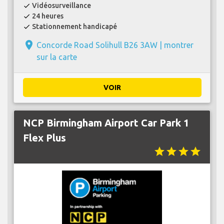
Vidéosurveillance
check
24 heures
check
Stationnement handicapé
check
place
Concorde Road Solihull B26 3AW |
montrer
sur la carte
VOIR
NCP Birmingham Airport Car Park 1
Flex Plus
star
star
star
star