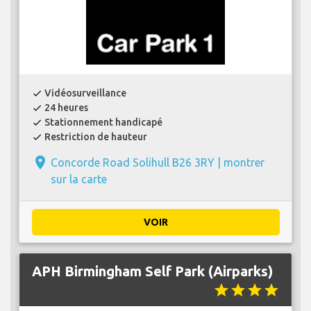
Vidéosurveillance
check
24 heures
check
Stationnement handicapé
check
Restriction de hauteur
check
place
Concorde Road Solihull B26 3RY |
montrer
sur la carte
VOIR
APH Birmingham Self Park (Airparks)
star
star
star
star