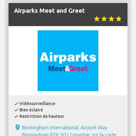
Airparks Meet and Greet
star
star
star
star
Vidéosurveillance
check
Bien éclairé
check
Restriction de hauteur
check
place
Birmingham International, Airport Way
Birmingham B26 3QJ |
montrer sur la carte