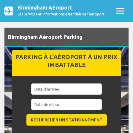
Birmingham Aéroport
Les Services et Informations essentiels de l’aéroport
Birmingham Aéroport Parking
PARKING À L'AÉROPORT À UN PRIX
IMBATTABLE