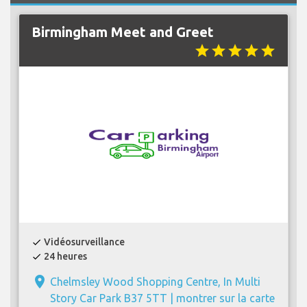
Birmingham Meet and Greet
star
star
star
star
star
Vidéosurveillance
check
24 heures
check
place
Chelmsley Wood Shopping Centre, In Multi
Story Car Park B37 5TT |
montrer sur la carte