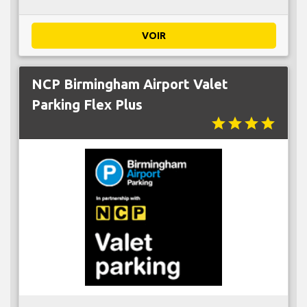
VOIR
NCP Birmingham Airport Valet
Parking Flex Plus
star
star
star
star