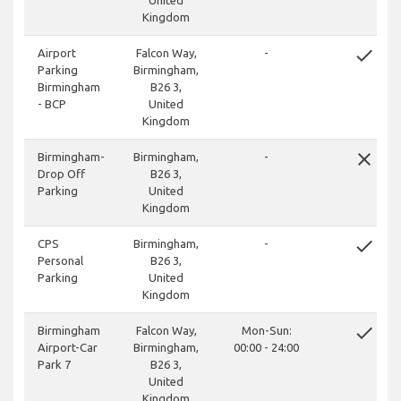
United
Kingdom
done
Airport
Falcon Way,
-
Parking
Birmingham,
Birmingham
B26 3,
- BCP
United
Kingdom
close
Birmingham-
Birmingham,
-
Drop Off
B26 3,
Parking
United
Kingdom
done
CPS
Birmingham,
-
Personal
B26 3,
Parking
United
Kingdom
done
Birmingham
Falcon Way,
Mon-Sun:
Airport-Car
Birmingham,
00:00 - 24:00
Park 7
B26 3,
United
Kingdom