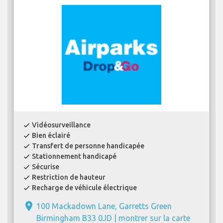
Vidéosurveillance
check
Bien éclairé
check
Transfert de personne handicapée
check
Stationnement handicapé
check
Sécurise
check
Restriction de hauteur
check
Recharge de véhicule électrique
check
place
100 Mackadown Lane, Garretts Green
Birmingham B33 0JD |
montrer sur la carte