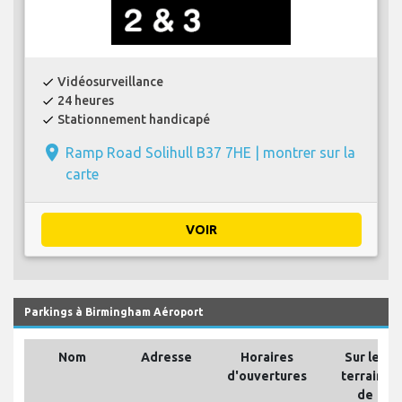
Vidéosurveillance
check
24 heures
check
Stationnement handicapé
check
place
Ramp Road Solihull B37 7HE |
montrer sur la
carte
VOIR
Parkings à Birmingham Aéroport
Nom
Adresse
Horaires
Sur les
d'ouvertures
terrains
de