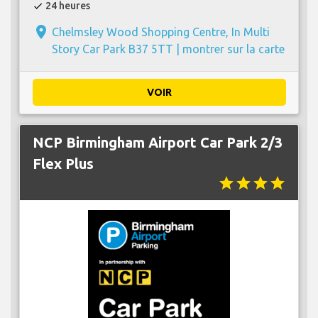
24 heures
check
place
Chelmsley Wood Shopping Centre, In Multi
Story Car Park B37 5TT |
montrer sur la carte
VOIR
NCP Birmingham Airport Car Park 2/3
Flex Plus
star
star
star
star