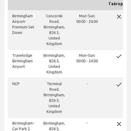
l'aéroport
close
Birmingham
Concorde
Mon-Sun:
Airport-
Road,
00:00 - 24:00
Premium Set
Birmingham,
Down
B26 3,
United
Kingdom
done
Travelodge
Birmingham,
Mon-Sun:
Birmingham
B26 3,
00:00 - 24:00
Airport
United
Kingdom
done
NCP
Terminal
-
Road,
Birmingham,
B26 3,
United
Kingdom
close
Birmingham-
Birmingham,
-
Car Park 2
B26 3,