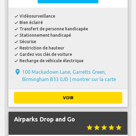
Vidéosurveillance
check
Bien éclairé
check
Transfert de personne handicapée
check
Stationnement handicapé
check
Sécurise
check
Restriction de hauteur
check
Gardez vos clés de voiture
check
Recharge de véhicule électrique
check
place
100 Mackadown Lane, Garretts Green,
Birmingham B33 0JD |
montrer sur la carte
VOIR
Airparks Drop and Go
star
star
star
star
star