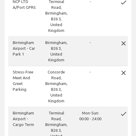
done
NCP LTD
Terminal
-
A/Port GPRS
Road,
Birmingham,
B26 3,
United
Kingdom
close
Birmingham
Birmingham,
-
Airport - Car
B26 3,
Park 1
United
Kingdom
close
Stress-Free
Concorde
-
Meet And
Road,
Greet
Birmingham,
Parking
B26 3,
United
Kingdom
done
Birmingham
Terminal
Mon-Sun:
Airport -
Road,
00:00 - 24:00
Cargo Term
Birmingham,
B26 3,