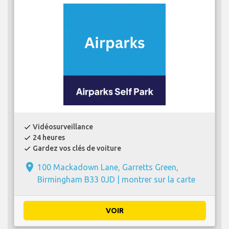
Vidéosurveillance
check
24 heures
check
Gardez vos clés de voiture
check
place
100 Mackadown Lane, Garretts Green,
Birmingham B33 0JD |
montrer sur la carte
VOIR