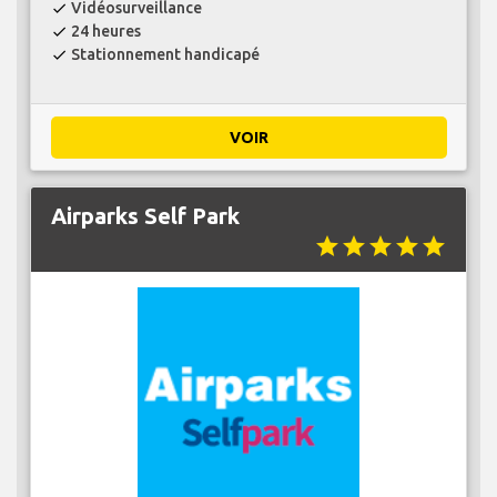
Vidéosurveillance
check
24 heures
check
Stationnement handicapé
check
VOIR
Airparks Self Park
star
star
star
star
star