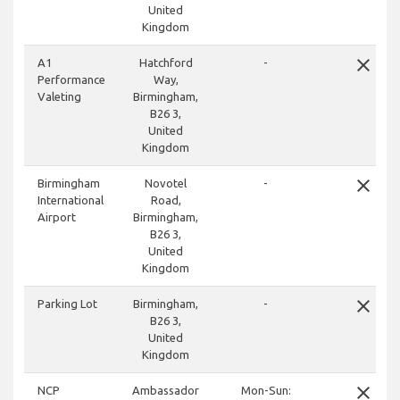
United
Kingdom
close
A1
Hatchford
-
Performance
Way,
Valeting
Birmingham,
B26 3,
United
Kingdom
close
Birmingham
Novotel
-
International
Road,
Airport
Birmingham,
B26 3,
United
Kingdom
close
Parking Lot
Birmingham,
-
B26 3,
United
Kingdom
close
NCP
Ambassador
Mon-Sun: