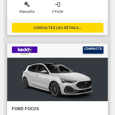
miscellaneous_services
login
Manuelle
3 Porte
CONSULTEZ LES DÉTAILS...
COMPACTE
FORD FOCUS