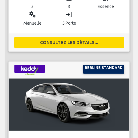
5
3
Essence
miscellaneous_services
login
Manuelle
5 Porte
CONSULTEZ LES DÉTAILS...
BERLINE STANDARD