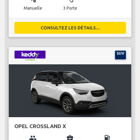
Manuelle
3 Porte
CONSULTEZ LES DÉTAILS...
SUV
OPEL CROSSLAND X
group
business_center
local_gas_station