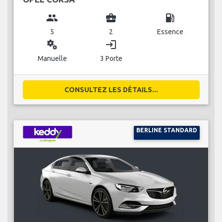
group
business_center
local_gas_station
5
2
Essence
miscellaneous_services
login
Manuelle
3 Porte
CONSULTEZ LES DÉTAILS...
BERLINE STANDARD