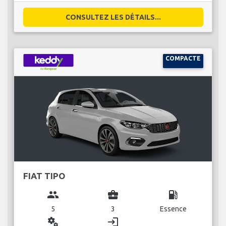
CONSULTEZ LES DÉTAILS...
COMPACTE
FIAT TIPO
group
business_center
local_gas_station
5
3
Essence
miscellaneous_services
login