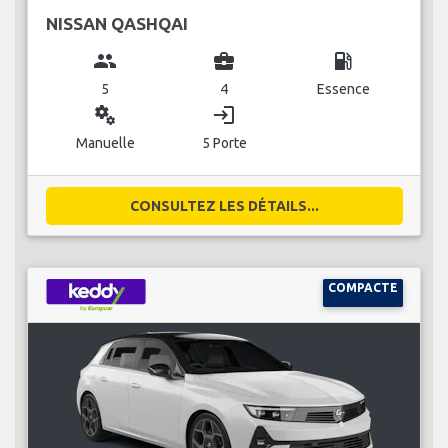
NISSAN QASHQAI
group
business_center
local_gas_station
5
4
Essence
miscellaneous_services
login
Manuelle
5 Porte
CONSULTEZ LES DÉTAILS...
COMPACTE