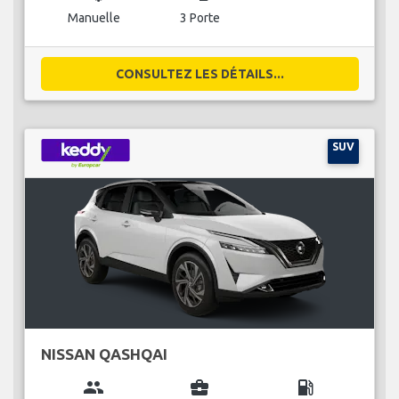
Manuelle
3 Porte
CONSULTEZ LES DÉTAILS...
SUV
NISSAN QASHQAI
group
business_center
local_gas_station