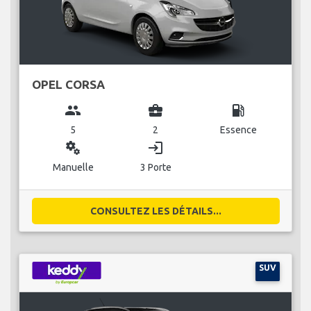
OPEL CORSA
group
business_center
local_gas_station
5
2
Essence
miscellaneous_services
login
Manuelle
3 Porte
CONSULTEZ LES DÉTAILS...
SUV