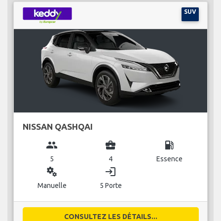
SUV
NISSAN QASHQAI
group
business_center
local_gas_station
5
4
Essence
miscellaneous_services
login
Manuelle
5 Porte
CONSULTEZ LES DÉTAILS...