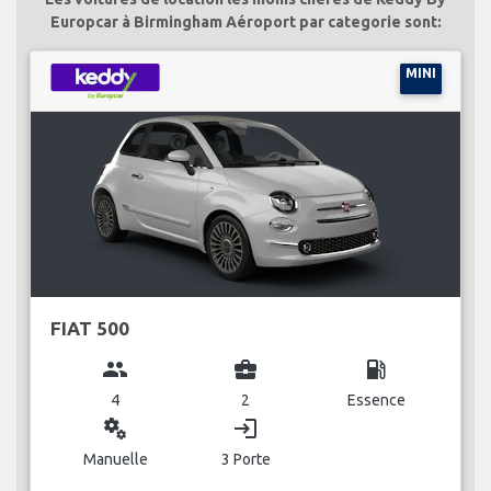
Europcar à Birmingham Aéroport par categorie sont:
MINI
FIAT 500
group
business_center
local_gas_station
4
2
Essence
miscellaneous_services
login
Manuelle
3 Porte