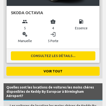
SKODA OCTAVIA
group
business_center
local_gas_station
5
4
Essence
miscellaneous_services
login
Manuelle
5 Porte
CONSULTEZ LES DÉTAILS...
VOIR TOUT
Quelles sont les locations de voitures les moins chères
disponibles de Keddy By Europcar à Birmingham
Aéroport?
Les voitures de location les moins chères de Keddy By