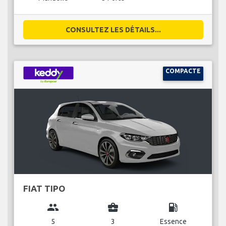
CONSULTEZ LES DÉTAILS...
COMPACTE
FIAT TIPO
group
business_center
local_gas_station
5
3
Essence