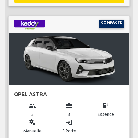
COMPACTE
OPEL ASTRA
group
business_center
local_gas_station
5
3
Essence
miscellaneous_services
login
Manuelle
5 Porte