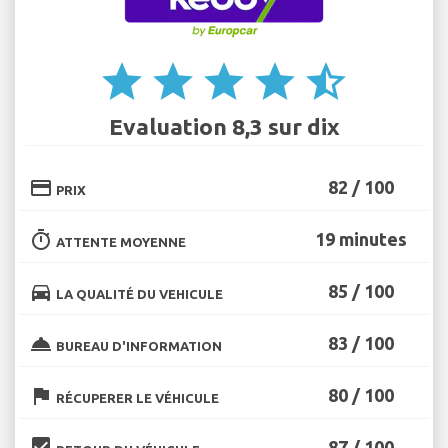
star
star
star
star
star_half
Evaluation 8,3 sur dix
credit_card
82 / 100
PRIX
timer
19 minutes
ATTENTE MOYENNE
directions_car
85 / 100
LA QUALITÉ DU VEHICULE
room_service
83 / 100
BUREAU D'INFORMATION
flag
80 / 100
RÉCUPERER LE VÉHICULE
beenhere
87 / 100