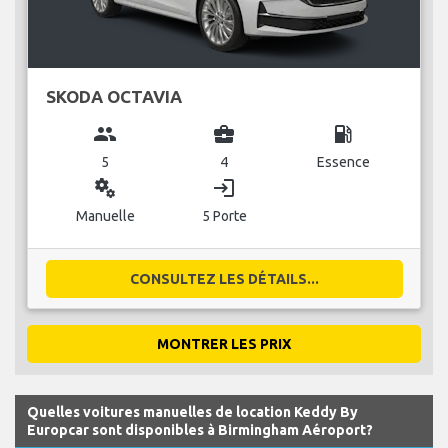
SKODA OCTAVIA
group
business_center
local_gas_station
5
4
Essence
miscellaneous_services
login
Manuelle
5 Porte
CONSULTEZ LES DÉTAILS...
MONTRER LES PRIX
Quelles voitures manuelles de location Keddy By
Europcar sont disponibles à Birmingham Aéroport?