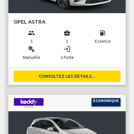
OPEL ASTRA
group
business_center
local_gas_station
5
3
Essence
miscellaneous_services
login
Manuelle
5 Porte
CONSULTEZ LES DÉTAILS...
ÉCONOMIQUE