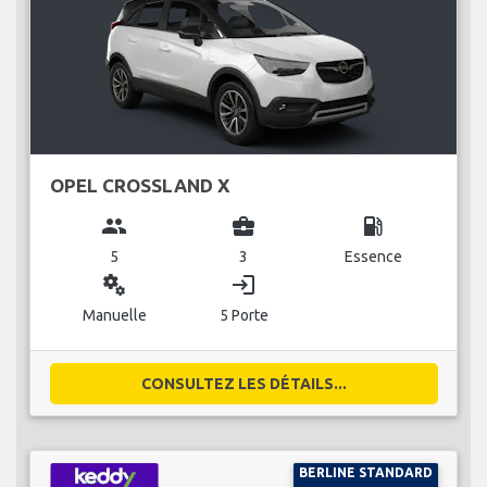
OPEL CROSSLAND X
group
business_center
local_gas_station
5
3
Essence
miscellaneous_services
login
Manuelle
5 Porte
CONSULTEZ LES DÉTAILS...
BERLINE STANDARD