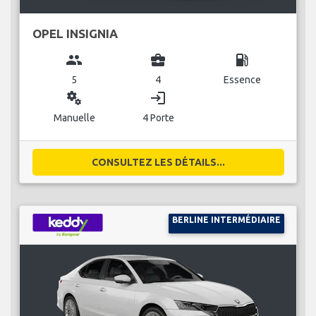
OPEL INSIGNIA
group
business_center
local_gas_station
5
4
Essence
miscellaneous_services
login
Manuelle
4 Porte
CONSULTEZ LES DÉTAILS...
BERLINE INTERMÉDIAIRE