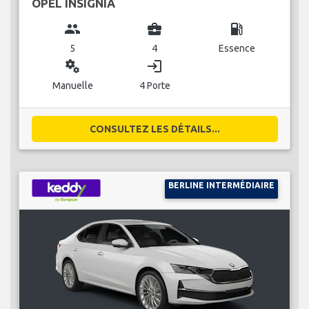
OPEL INSIGNIA
group
business_center
local_gas_station
5
4
Essence
miscellaneous_services
login
Manuelle
4 Porte
CONSULTEZ LES DÉTAILS...
BERLINE INTERMÉDIAIRE