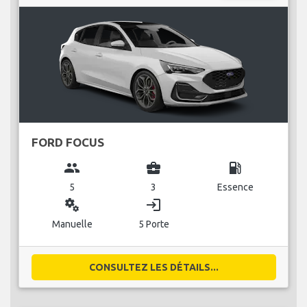
FORD FOCUS
group
business_center
local_gas_station
5
3
Essence
miscellaneous_services
login
Manuelle
5 Porte
CONSULTEZ LES DÉTAILS...