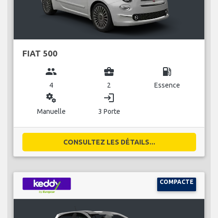
FIAT 500
group
business_center
local_gas_station
4
2
Essence
miscellaneous_services
login
Manuelle
3 Porte
CONSULTEZ LES DÉTAILS...
COMPACTE