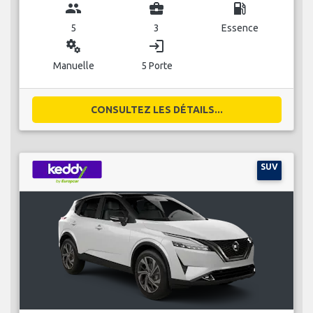
group
business_center
local_gas_station
5
3
Essence
miscellaneous_services
login
Manuelle
5 Porte
CONSULTEZ LES DÉTAILS...
SUV