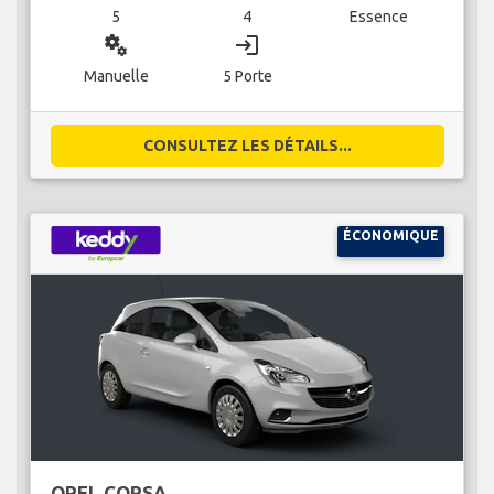
5
4
Essence
miscellaneous_services
login
Manuelle
5 Porte
CONSULTEZ LES DÉTAILS...
ÉCONOMIQUE
OPEL CORSA