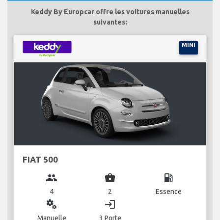
Keddy By Europcar offre les voitures manuelles
suivantes:
MINI
FIAT 500
group
business_center
local_gas_station
4
2
Essence
miscellaneous_services
login
Manuelle
3 Porte