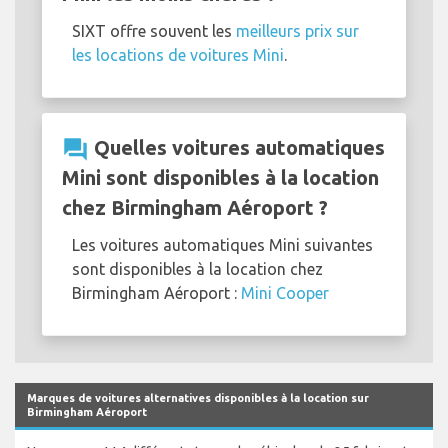
SIXT offre souvent les
meilleurs prix sur
les locations de voitures Mini
.
question_answer
Quelles voitures automatiques
Mini sont disponibles à la location
chez Birmingham Aéroport ?
Les voitures automatiques Mini suivantes
sont disponibles à la location chez
Birmingham Aéroport :
Mini Cooper
Marques de voitures alternatives disponibles à la location sur
Birmingham Aéroport