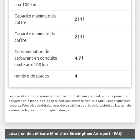
aux 100 km
Capacité maximale du
211 l
coffre
Capacité minimale du
211 l
coffre
Consommation de
carburant en conduite
4.7 l
mixte aux 100 km
nombre de places
4
Les spécifications indiquées sont à titre informatif uniquement, nous ne pouvons
pas garantir le modèle et les spécifications exacts du véhicule Mini Cooper que vous
recevrez. Pour plus de détails, vous devez vérifier auprès de la société de location de
voitures indiquée sur Birmingham Aéroport.
Location de véhicule Mini chez Birmingham Aéroport - FAQ