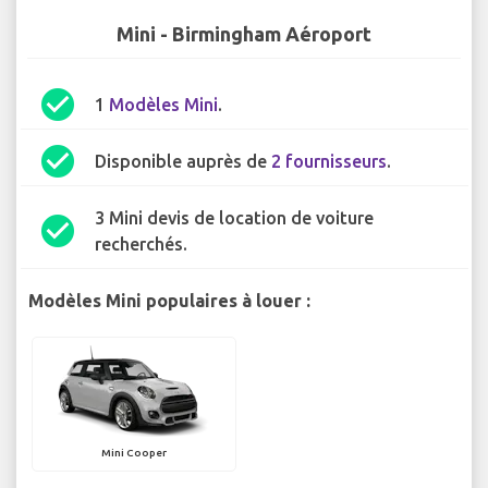
Mini - Birmingham Aéroport
check_circle
1
Modèles Mini
.
check_circle
Disponible auprès de
2 fournisseurs
.
3 Mini devis de location de voiture
check_circle
recherchés.
Modèles Mini populaires à louer :
Mini Cooper