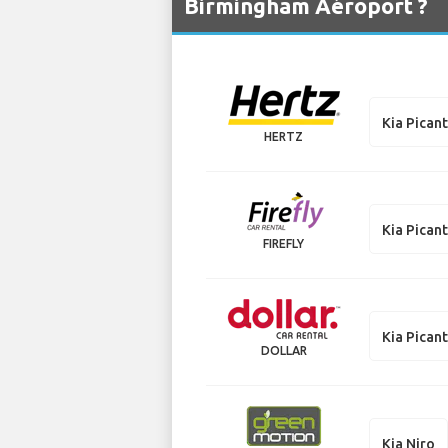
Birmingham Aéroport ?
Kia Pican
HERTZ
Kia Pican
FIREFLY
Kia Pican
DOLLAR
Kia Niro