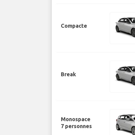
Compacte
Break
Monospace
7 personnes