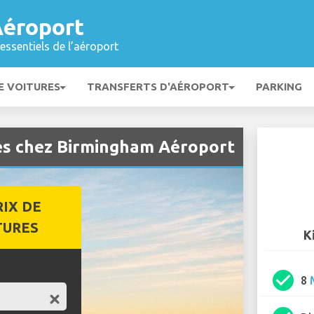
éroport
essentiels de l’aéroport
E VOITURES
TRANSFERTS D'AÉROPORT
PARKING
res chez Birmingham Aéroport
RIX DE
TURES
K
check_circle
8