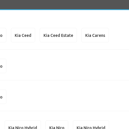
to
Kia Ceed
Kia Ceed Estate
Kia Carens
to
to
Kia Niro Hybrid
Kia Niro
Kia Niro Hybrid