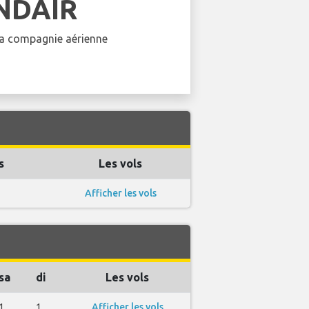
NDAIR
 la compagnie aérienne
s
Les vols
Afficher les vols
sa
di
Les vols
1
1
Afficher les vols