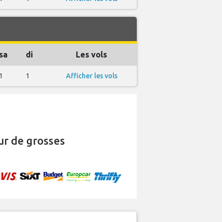
sa
di
Les vols
1
1
Afficher les vols
r de grosses