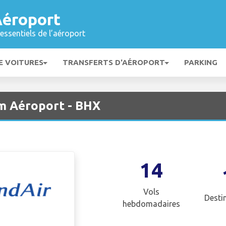
éroport
essentiels de l’aéroport
E VOITURES
TRANSFERTS D'AÉROPORT
PARKING
m Aéroport - BHX
14
Vols
Desti
hebdomadaires