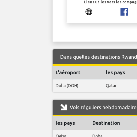
Liens utiles vers les compa
Dans quelles destinations RwandA
L'aéroport
les pays
Doha (DOH)
Qatar
Vols réguliers hebdomadaire
les pays
Destination
Qatar
Doha