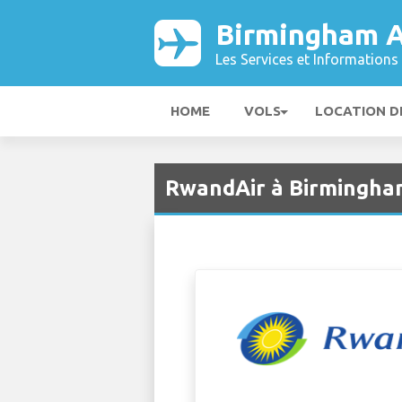
Birmingham A
Les Services et Informations 
HOME
VOLS
LOCATION D
RwandAir à Birmingha