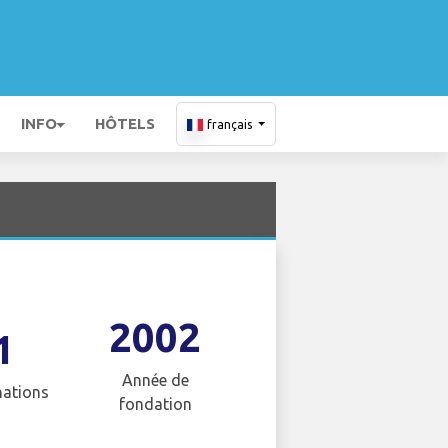
INFO
HÔTELS
français
2002
1
Année de
nations
fondation