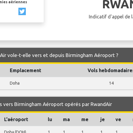
RWA
gnies aériennes
Indicatif d'appel de
ir vole-t-elle vers et depuis Birmingham Aéroport ?
Emplacement
Vols hebdomadaire
Doha
14
s vers Birmingham Aéroport opérés par RwandAir
L'aéroport
lu
ma
me
je
ve
Doha (DOH)
1
1
1
1
1